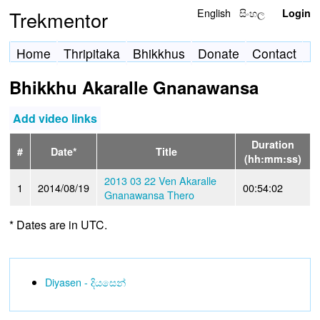
English
සිංහල
Trekmentor
Login
Home
Thripitaka
Bhikkhus
Donate
Contact
Bhikkhu Akaralle Gnanawansa
Add video links
Duration
#
Date*
Title
(hh:mm:ss)
2013 03 22 Ven Akaralle
1
2014/08/19
00:54:02
Gnanawansa Thero
* Dates are in UTC.
Diyasen - දියසෙන්