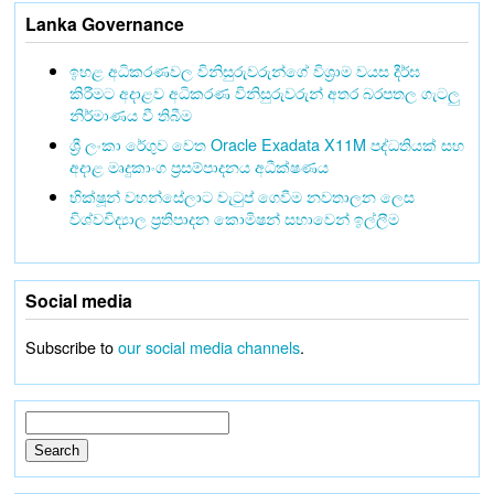
Lanka Governance
ඉහළ අධිකරණවල විනිසුරුවරුන්ගේ විශ්‍රාම වයස දීර්ඝ
කිරීමට අදාළව අධිකරණ විනිසුරුවරුන් අතර බරපතල ගැටලු
නිර්මාණය වී තිබීම
ශ්‍රී ලංකා රේගුව වෙත Oracle Exadata X11M පද්ධතියක් සහ
අදාළ මෘදුකාංග ප්‍රසම්පාදනය අධීක්ෂණය
භික්ෂූන් වහන්සේලාට වැටුප් ගෙවීම නවතාලන ලෙස
විශ්වවිද්‍යාල ප්‍රතිපාදන කොමිෂන් සභාවෙන් ඉල්ලීම
Social media
Subscribe to
our social media channels
.