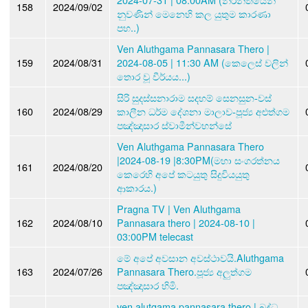
158
2024/09/02
නුවණින් මෙනෙහි කල යුතුම කාරණා
පහ..)
Ven Aluthgama Pannasara Thero |
159
2024/08/31
2024-08-05 | 11:30 AM (කෙලෙස් වලින්
තොර වූ වීර්යය...)
සිරි සුදස්සනාරාම සදහම් සෙනසුන-වස්
160
2024/08/29
කාලීන ධර්ම දේශනා මාලාව-පූජ්‍ය අළුත්ගම
පඤ්ඤාසාර ස්වාමීන්වහන්සේ
Ven Aluthgama Pannasara Thero
|2024-08-19 |8:30PM(මහා සංගරත්නය
161
2024/08/20
කෙරෙහි අපේ කටයුතු සිදුවියයුතු
ආකාරය.)
Pragna TV | Ven Aluthgama
162
2024/08/10
Pannasara thero | 2024-08-10 |
03:00PM telecast
මේ අපේ අවසාන අවස්ථාවයි.Aluthgama
163
2024/07/26
Pannasara Thero.පූජ්‍ය අලුත්ගම
පඤ්ඤාසාර හිමි.
ven alutgama pannasara thero | බුද්ධ