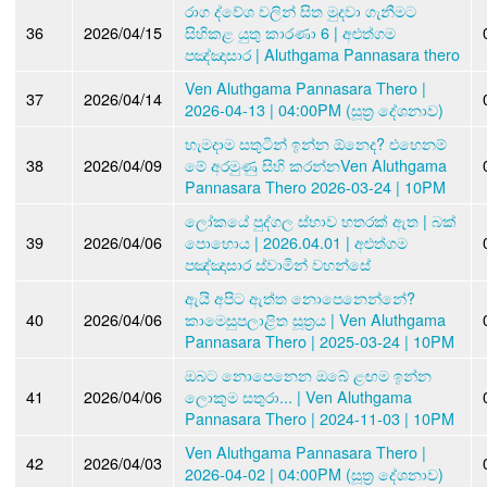
රාග ද්වේශ වලින් සිත මුදවා ගැනීමට
36
2026/04/15
සිහිකළ යුතු කාරණා 6 | අළුත්ගම
පඤ්ඤාසාර | Aluthgama Pannasara thero
Ven Aluthgama Pannasara Thero |
37
2026/04/14
2026-04-13 | 04:00PM (සූත්‍ර දේශනාව)
හැමදාම සතුටින් ඉන්න ඕනෙද? එහෙනම්
38
2026/04/09
මේ අරමුණු සිහි කරන්නVen Aluthgama
Pannasara Thero 2026-03-24 | 10PM
ලෝකයේ පුද්ගල ස්භාව හතරක් ඇත | බක්
39
2026/04/06
පොහොය | 2026.04.01 | අළුත්ගම
පඤ්ඤාසාර ස්වාමින් වහන්සේ
ඇයි අපිට ඇත්ත නොපෙනෙන්නේ?
40
2026/04/06
කාමෙසුපලාළිත සූත්‍රය | Ven Aluthgama
Pannasara Thero | 2025-03-24 | 10PM
ඔබට නොපෙනෙන ඔබේ ළඟම ඉන්න
41
2026/04/06
ලොකුම සතුරා... | Ven Aluthgama
Pannasara Thero | 2024-11-03 | 10PM
Ven Aluthgama Pannasara Thero |
42
2026/04/03
2026-04-02 | 04:00PM (සූත්‍ර දේශනාව)