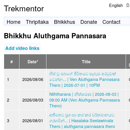
English
ස
Trekmentor
Home
Thripitaka
Bhikkhus
Donate
Contact
Bhikkhu Aluthgama Pannasara
Add video links
#
Date*
Title
හිස් වූ ඔබගේ ජීවිතයට සැබෑම අරටුවක්
1
2026/08/06
වෙන්න... | Ven Aluthgama Pannasara
Thero | 2026-07-01 | 10PM
Niththarana | නිත්තරණ | 2026-08-03 |
2
2026/08/03
08:00 AM (Ven Aluthgama Pannasara
Thero)
අතීතෙට ප්‍රශංසා කර කර වර්තමානයට
3
2026/08/01
ගරහමින්... | Hasalaka Seelawimala
Thero | aluthgama pannasara thero