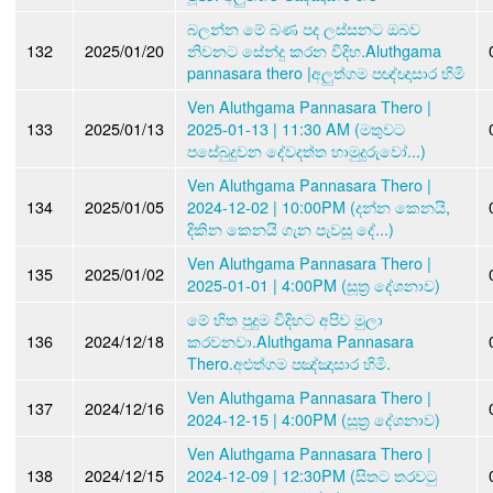
බලන්න මේ බණ පද ලස්සනට ඔබව
132
2025/01/20
නිවනට සේන්දු කරන විදිහ.Aluthgama
pannasara thero |අලුත්ගම පඥ්ඥාසාර හිමි
Ven Aluthgama Pannasara Thero |
133
2025/01/13
2025-01-13 | 11:30 AM (මතුවට
පසේබුදුවන දේවදත්ත හාමුදුරුවෝ...)
Ven Aluthgama Pannasara Thero |
134
2025/01/05
2024-12-02 | 10:00PM (දන්න කෙනයි,
දිකින කෙනයි ගැන පැවසූ දේ...)
Ven Aluthgama Pannasara Thero |
135
2025/01/02
2025-01-01 | 4:00PM (සූත්‍ර දේශනාව)
මේ හිත පුදුම විදිහට අපිව මුලා
136
2024/12/18
කරවනවා.Aluthgama Pannasara
Thero.අළුත්ගම පඤ්ඤාසාර හිමි.
Ven Aluthgama Pannasara Thero |
137
2024/12/16
2024-12-15 | 4:00PM (සූත්‍ර දේශනාව)
Ven Aluthgama Pannasara Thero |
138
2024/12/15
2024-12-09 | 12:30PM (සිතට තරවටු