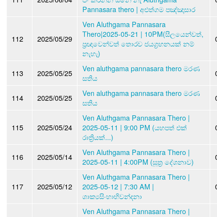
Pannasara thero | අළුත්ගම පඤ්ඤාසාර
Ven Aluthgama Pannasara
Thero|2025-05-21 | 10PM(සීලයෙන්වත්,
112
2025/05/29
ප්‍රඥාවෙන්වත් තොරව ජයග්‍රහනයක් නම්
නැහැ)
Ven aluthgama pannasara thero මරණ
113
2025/05/25
සතිය
Ven aluthgama pannasara thero මරණ
114
2025/05/25
සතිය
Ven Aluthgama Pannasara Thero |
115
2025/05/24
2025-05-11 | 9:00 PM (යහපත් එක්
රාත්‍රියක්...)
Ven Aluthgama Pannasara Thero |
116
2025/05/14
2025-05-11 | 4:00PM (සූත්‍ර දේශනාව)
Ven Aluthgama Pannasara Thero |
117
2025/05/12
2025-05-12 | 7:30 AM |
ශාක්‍යසිංහාභිවන්දනා
Ven Aluthgama Pannasara Thero |