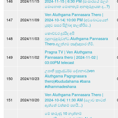
146
2024/11/15
2024-11-15 | 6:30 PM (සංසාරයේ මීලග
මොහොත මොනතැම් අනතුරුදායක ද...?)
Ven Aluthgama Pannasara Thero |
147
2024/11/09
2024-10-14| 10:00 PM (අවබොධයෙන්
යුතුව සසර පිළිබඳ කලකිරීම..)
කොච්චර දුරයිද අපි
148
2024/11/03
බුදුහාමුදුරුවන්ට.Aluthgama Pannasara
Thero.අලුත්ගම පඤ්ඤාසාර හිමි.
Pragna TV | Ven Aluthgama
149
2024/11/02
Pannasara thero | 2024-11-02 |
03:00PM telecast
උපාති සූත්‍රය|ධර්ම දේශනාව|ven
Aluthgama Pagngnasara
150
2024/10/23
thero|#bududahama #bana
#dhammadeshana
Ven Aluthgama Pannasara Thero |
151
2024/10/20
2024-10-04| 11:30 AM (ලොව කාටත්
ඇත්තේ වත්කම් පහයි...)
මේ කරුණු 10 නැත්නම්