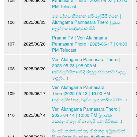
105
2025/06/24
Pannasara Thero | 2025-06-22 | 12:00
PM Telecast
මේ ව්දිහට හිතන්න හරි ලේසියි ගමන |
106
2025/06/23
Aluthgama Pannasara Thero | පූජ්‍ය
අලුත්ගම පඤ්ඤාසාර හිමි
Pragna TV | Ven Aluthgama
107
2025/06/20
Pannasara Thero | 2025-06-17 | 04:30
PM Telecast
Ven Aluthgama Pannasara Thero |
2025-05-28 | 08:00AM
108
2025/06/20
(අම්බලට්ඨිකාවේදී රාහුල හිමියන්ට වදාළ
දෙසුම...)
Ven Aluthgama Pannasara
109
2025/06/17
Thero|2025-05-13 | 10:00 PM
(පුද්ගලයින් තුල වැඩිය යුතු ඉන්ද්‍රිය ධර්ම...)
Ven Aluthgama Pannasara Thero |
110
2025/06/14
2025-04-14 | 10:00 PM (ලාමක
කෙලෙස් මළ නිසා නැසී යන ජීවිතය...)
මං පව් කරන්නේ නැ ඒ හින්දා අමුතුවෙන්
111
2025/06/04
පිං කරන්න ඕනේ නැ Aluthgama