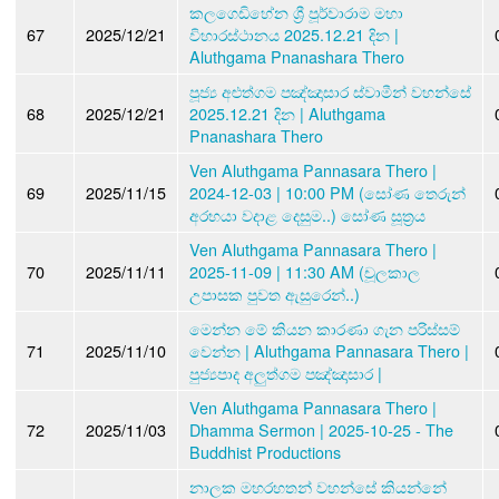
කලගෙඩිහේන ශ්‍රී පූර්වාරාම මහා
67
2025/12/21
විහාරස්ථානය 2025.12.21 දින |
Aluthgama Pnanashara Thero
පූජ්‍ය අළුත්ගම පඤ්ඤාසාර ස්වාමීන් වහන්සේ
68
2025/12/21
2025.12.21 දින | Aluthgama
Pnanashara Thero
Ven Aluthgama Pannasara Thero |
69
2025/11/15
2024-12-03 | 10:00 PM (සෝණ තෙරුන්
අරභයා වදාළ දෙසුම..) සෝණ සූත්‍රය
Ven Aluthgama Pannasara Thero |
70
2025/11/11
2025-11-09 | 11:30 AM (චූලකාල
උපාසක පුවත ඇසුරෙන්..)
මෙන්න මේ කියන කාරණා ගැන පරිස්සම්
71
2025/11/10
වෙන්න | Aluthgama Pannasara Thero |
පුජ්‍යපාද අලුත්ගම පඤ්ඤාසාර |
Ven Aluthgama Pannasara Thero |
72
2025/11/03
Dhamma Sermon | 2025-10-25 - The
Buddhist Productions
නාලක මහරහතන් වහන්සේ කියන්නේ