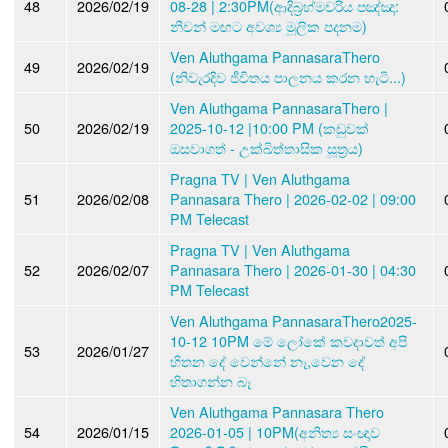
48
2026/02/19
08-28 | 2:30PM(ආදිබ්‍රහ්මචරිය පඤ්ඤා:
නිවන් මඟට අවශ්‍ය මූලික පදනම)
Ven Aluthgama PannasaraThero
49
2026/02/19
(නිවැරදිව ජීවිතය පාලනය කරන හැටි...)
Ven Aluthgama PannasaraThero |
50
2026/02/19
2025-10-12 |10:00 PM (කඩුවක්
ඔසවාගත් - උක්ඛිත්තාසික සූත්‍රය)
Pragna TV | Ven Aluthgama
51
2026/02/08
Pannasara Thero | 2026-02-02 | 09:00
PM Telecast
Pragna TV | Ven Aluthgama
52
2026/02/07
Pannasara Thero | 2026-01-30 | 04:30
PM Telecast
Ven Aluthgama PannasaraThero2025-
10-12 10PM මේ ලෝකේ කවදාවත් අපි
53
2026/01/27
හිතන දේ වෙන්නේ නෑ,වෙන දේ
හිතාගන්න බෑ
Ven Aluthgama Pannasara Thero
54
2026/01/15
2026-01-05 | 10PM(අනිත්‍ය සංඥාව