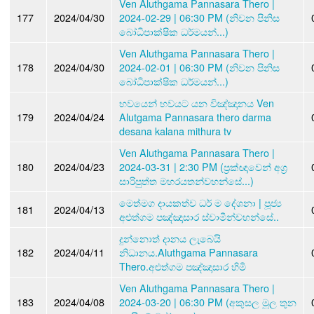
Ven Aluthgama Pannasara Thero |
177
2024/04/30
2024-02-29 | 06:30 PM (නිවන පිනිස
බෝධිපාක්ෂික ධර්මයන්...)
Ven Aluthgama Pannasara Thero |
178
2024/04/30
2024-02-01 | 06:30 PM (නිවන පිනිස
බෝධිපාක්ෂික ධර්මයන්...)
භවයෙන් භවයට යන විඤ්ඤානය Ven
179
2024/04/24
Alutgama Pannasara thero darma
desana kalana mithura tv
Ven Aluthgama Pannasara Thero |
180
2024/04/23
2024-03-31 | 2:30 PM (ප්‍රක්ඥාවෙන් අග්‍ර
සාරිපුත්ත මහරයතන්වහන්සේ...)
මෙත්මග දායකත්ව ධර් ම දේශනා | පූජ්‍ය
181
2024/04/13
අළුත්ගම පඤ්ඤාසාර ස්වාමීන්වහන්සේ..
දුන්නොත් දානය ලැබෙයි
182
2024/04/11
නිධානය.Aluthgama Pannasara
Thero.අළුත්ගම පඤ්ඤාසාර හිමි
Ven Aluthgama Pannasara Thero |
183
2024/04/08
2024-03-20 | 06:30 PM (අකුසල මූල තුන