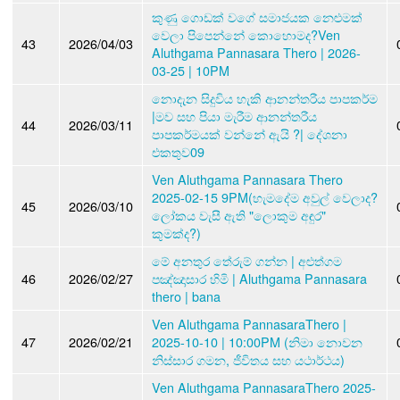
කුණු ගොඩක් වගේ සමාජයක නෙළුමක්
වෙලා පිපෙන්නේ කොහොමද?Ven
43
2026/04/03
Aluthgama Pannasara Thero | 2026-
03-25 | 10PM
නොදැන සිදුවිය හැකි ආනන්තරීය පාපකර්ම
|මව සහ පියා මැරීම ආනන්තරීය
44
2026/03/11
පාපකර්මයක් වන්නේ ඇයි ?| දේශනා
එකතුව09
Ven Aluthgama Pannasara Thero
2025-02-15 9PM(හැමදේම අවුල් වෙලාද?
45
2026/03/10
ලෝකය වැසී ඇති "ලොකුම අඳුර"
කුමක්ද?)
මේ අනතුර තේරුම් ගන්න | අළුත්ගම
46
2026/02/27
පඤ්ඤාසාර හිමි | Aluthgama Pannasara
thero | bana
Ven Aluthgama PannasaraThero |
47
2026/02/21
2025-10-10 | 10:00PM (නිමා නොවන
නිස්සාර ගමන, ජීවිතය සහ යථාර්ථය)
Ven Aluthgama PannasaraThero 2025-