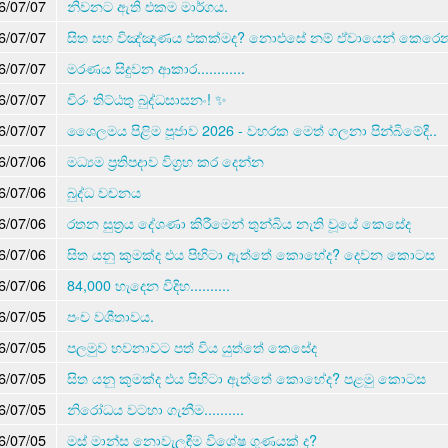
6/07/07
නිවනට ඇති එකම මාර්ගය.
6/07/07
සිත සහ විඤ්ඤාණය එකක්මද? නොඑසේ නම් ඒවායෙන් කෙරෙ
6/07/07
මරණය සිදුවන ආකාර............
6/07/07
චිරං තිට්ඨතු බුද්ධසාසනං! ✨
6/07/07
ශෛලමය පිළිම පූජාව 2026 - වහරක මෙත් ගලනා පින්බිමේදී..
6/07/06
මධ්‍යම ප්‍රතිපදාව විග්‍රහ කර දෙන්න
6/07/06
බුද්ධ වචනය
6/07/06
රතන සුත්‍රය දේශණා කිරීමෙන් තුන්බිය නැති වූයේ කෙසේද
6/07/06
සිත යනු කුමක්ද එය පිහිටා ඇත්තේ කොහේද? දෙවන කොටස
6/07/06
84,000 හැදෙන විදිහ..........
6/07/05
පංච වශීතාවය.
6/07/05
පලමුව භවනාවට පත් විය යුත්තේ කෙසේද
6/07/05
සිත යනු කුමක්ද එය පිහිටා ඇත්තේ කොහේද? පළමු කොටස
6/07/05
නිරෝධය වටහා ගැනීම..........
6/07/05
මස් මාන්ස නොවැලඳීම විශේෂ ගුණයක් ද?