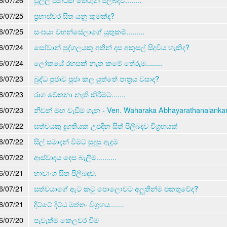
6/07/25
ප්‍රභාස්වර සිත යනු කුමක්ද?
6/07/25
සංඝයා වහන්සේලාගේ යුතුකම්.........
6/07/24
සෝවාන් පුද්ගලයකු අතින් දස අකුසල් සිදුවිය හැකිද?
6/07/24
ලෝකයේ රහසක් නැත කමේ තේරුම........
6/07/23
බුද්ධ පූජාව පූජා කල යුත්තේ පාත්‍රය වසාද?
6/07/23
රාග චේතනා නැති කිරීමට.......
6/07/23
නිවන් මඟ වැඩීම ගැන - Ven. Waharaka Abhayarathanalanka
6/07/22
සත්වයකු දුගතියක උපදින සිත් පිලිබදව විග්‍රහයක්
6/07/22
සිල් සමාදන් විමට සුදුසු ඇදුම
6/07/22
ආස්වාදය දෙස බැලිම..........
6/07/21
භාවාංග සිත පිලිබදව.
6/07/21
සත්වයාගේ ඇට කටු පොලොවට අලුතින්ම එකතුවේද?
6/07/21
දිට්ටේ දිට්ඨ මත්තං විග්‍රහය.......
6/07/20
පැවැත්ම කෙලවර වීම