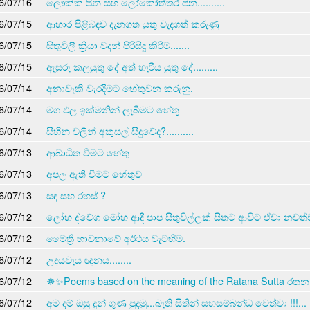
6/07/16
ලෞකික පින සහ ලෝකෝත්තර පින..........
6/07/15
ආහාර පිළිබඳව දැනගත යුතු වැදගත් කරුණු
6/07/15
සිතුවිලි ක්‍රියා වදන් පිරිසිදු කිරීම.......
6/07/15
ඇසුරු කලයුතු දේ අත් හැරිය යුතු දේ.........
6/07/14
අනාවැකි වැරදිමට හේතුවන කරුනු.
6/07/14
මග ඵල ඉක්මනින් ලැබීමට හේතු
6/07/14
සිහින වලින් අකුසල් සිදුවේද?..........
6/07/13
ආබාධිත වීමට හේතු
6/07/13
අපල ඇති වීමට හේතුව
6/07/13
සඳ සහ රහස් ?
6/07/12
ලෝභ ද්වේශ මෝහ ආදී පාප සිතුවිල්ලක් සිතට ආවිට ඒවා නව
6/07/12
මෛත්‍රී භාවනාවේ අර්ථය වැටහීම.
6/07/12
උදයවැය ඥානය........
6/07/12
☸✨Poems based on the meaning of the Ratana Sutta රතන ස
6/07/12
අම දම් ඔසු දුන් ගුණ පුදමු...බැති සිතින් සහසම්බන්ධ වෙත්වා !!!...