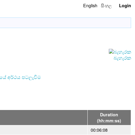
English
සිංහල
Login
බැහැරක
ේ අර්ථය පටලැවීම
Duration
(hh:mm:ss)
00:06:08