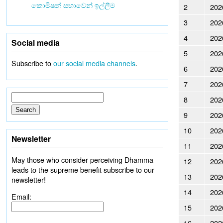
කොමිෂන් සභාවෙන් ඉල්ලීම
2
202
3
202
4
202
Social media
5
202
Subscribe to
our social media channels
.
6
202
7
202
8
202
9
202
10
202
Newsletter
11
202
May those who consider perceiving Dhamma
12
202
leads to the supreme benefit subscribe to our
13
202
newsletter!
14
202
Email:
15
202
16
202