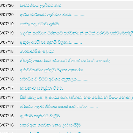
6/07/20
සංවරත්වය ලැබීමට නම්
6/07/20
ආර්ය මාර්ගයට ඇතිවන බාධා............
6/07/19
හේතු පල රටාව දැකීම
6/07/19
ලෝක සත්වයා මරනයට පත්වන්නේ කුමක් ජරාවට පත්වීමෙන්ද?
6/07/19
අකුරු අටයි පද තුනයි විග්‍රහය..........
6/07/18
මාරපාක්ෂික දොරටු
6/07/18
නිවැරදි ආකාරයට ණයෙන් නිදහස් වන්නේ කෙසේද
6/07/18
අනිච්චතාවය පුළුල්ව බලන ආකාරය
6/07/18
සමාධිය වැඩීමට අවශය පසුතලය..........
6/07/17
භාවනාව සම්පූර්න වීමට.
6/07/17
සිත් පහලවන ආකාරය නොදන්නවා නම් සෝවාන් වීමට නොහැක
6/07/17
පරිසරය අනුව ජීවිතය සකස් කර ගන්න.........
6/07/16
ඇතිවීම නැතිවීම බැලීම
6/07/16
සතර අපා ගතවන කෙලෙස් සංසිදිම