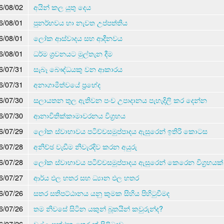
6/08/02
අයින් කල යුතු දෙය
6/08/01
පුනර්භවය හා නැවත උප්පත්තිය
6/08/01
ලෝක ආස්වාදය සහ ආදීනවය
6/08/01
ධර්ම ශ්‍රවනයට මුල්තැන දීම
6/07/31
සැබෑ බෞද්ධයකු වන ආකාරය
6/07/31
අනාගාමීත්වයේ ප්‍රභේද
6/07/30
සලායතන තුල ඇතිවන පංච උපාදානය පැහැදිලි කර දෙන්න
6/07/30
ආනාවිතික්කාමාවරනය විග්‍රහය
6/07/29
ලෝක ස්වාභාවය පටිච්චසමුප්පාදය ඇසුරෙන් ඉතිරි කොටස
6/07/28
අනිච්ඡ වැඩීම නිවැරදිව කරන අයුරු
6/07/28
ලෝක ස්වාභාවය පටිච්චසමුප්පාදය ඇසුරෙන් කෙරෙන විග්‍රහයක්
6/07/27
ආර්ය ඵල හතර සහ ධ්‍යාන ඵල හතර
6/07/26
සතර සතිපට්ඨානය යනු කුමක සිහිය පිහිටුවීමද
6/07/26
තම නිවසේ සිටින යකුන් බූතයින් කවුරුන්ද?
6/07/26
චුල්ල පන්ථක තෙරුන් පිලිබදව........