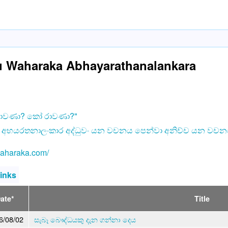
 Waharaka Abhayarathanalankara
ාවණා? කෝ රාවණා?"
අභයරතනාලංකාර අද්ධුවං යන වචනය පෙන්වා අනිච්ච යන වචනය
/waharaka.com/
links
ate*
Title
6/08/02
සැබෑ බෞද්ධයකු දැන ගන්නා දෙය