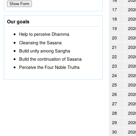
17
202
18
202
Our goals
19
202
Help to perceive Dhamma
20
202
Cleansing the Sasana
21
202
Build unity among Sangha
22
202
Build the continuation of Sasana
23
202
Perceive the Four Noble Truths
24
202
25
202
26
202
27
202
28
202
29
202
30
202