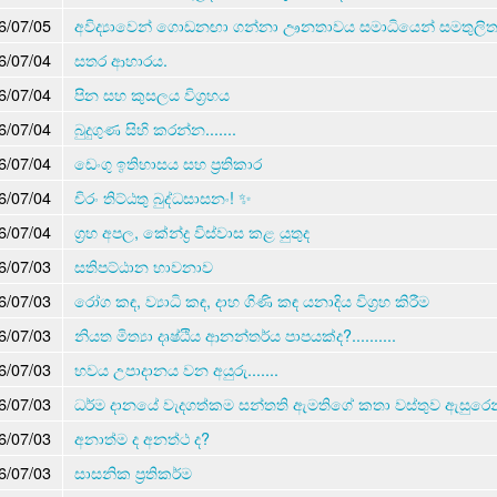
6/07/05
අවිද්‍යාවෙන් ගොඩනඟා ගන්නා ඌනතාවය සමාධියෙන් සමතුලි
6/07/04
සතර ආහාරය.
6/07/04
පින සහ කුසලය විග්‍රහය
6/07/04
බුදුගුණ සිහි කරන්න.......
6/07/04
ඩෙංගු ඉතිහාසය සහ ප්‍රතිකාර
6/07/04
චිරං තිට්ඨතු බුද්ධසාසනං! ✨
6/07/04
ග්‍රහ අපල, කේන්ද්‍ර විස්වාස කළ යුතුද
6/07/03
සතිපට්ඨාන භාවනාව
6/07/03
රෝග කඳ, ව්‍යාධි කඳ, දාහ ගිණි කඳ යනාදිය විග්‍රහ කිරීම
6/07/03
නියත මිත්‍යා දෘෂ්ඨිය ආනන්තර්ය පාපයක්ද?..........
6/07/03
භවය උපාදානය වන අයුරු.......
6/07/03
ධර්ම දානයේ වැදගත්කම සන්තති ඇමතිගේ කතා වස්තුව ඇසුරෙන
6/07/03
අනාත්ම ද අනත්ථ ද?
6/07/03
සාසනික ප්‍රතිකර්ම