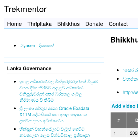
Trekmentor
Home
Thripitaka
Bhikkhus
Donate
Contact
Bhikkhu
Diyasen - දියසෙන්
Lanka Governance
"කෝ ර
වහරක 
ඉහළ අධිකරණවල විනිසුරුවරුන්ගේ විශ්‍රාම
වයස දීර්ඝ කිරීමට අදාළව අධිකරණ
http:/
විනිසුරුවරුන් අතර බරපතල ගැටලු
නිර්මාණය වී තිබීම
Add video 
ශ්‍රී ලංකා රේගුව වෙත Oracle Exadata
X11M පද්ධතියක් සහ අදාළ මෘදුකාංග
#
D
ප්‍රසම්පාදනය අධීක්ෂණය
භික්ෂූන් වහන්සේලාට වැටුප් ගෙවීම
1
202
නවතාලන ලෙස විශ්වවිද්‍යාල ප්‍රතිපාදන