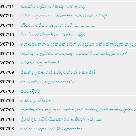
6/07/11
මෛත්‍රිය වැඩීම මහත් ඵල වන අයුරු.
6/07/11
මිනිස් නපුංසකයන් හටගන්නා සංඛාර මොනවාද?
6/07/11
පරිසරය ගතියට බලපාන හැටි..................
6/07/10
මිය ගිය මව් පියන්ට ගාථා කියා වැදිම.
6/07/10
නොපෙනෙන ලෝකයක් සමග බෙෘද්ධයා කෙසේ කටයුතු කලයුත
6/07/10
රහත්ඵලය ලැබීමට නවානුකූල සමාපත්තියට සමවැදිය යුතුද?
6/07/09
මෝහය යනු කුමක්ද?
6/07/09
ස්කන්ද උපාදානස්කන්ද වන්නේ කෙසේද?
6/07/09
චුතිය ගතියට බලපාන ආකාරය..........
6/07/09
සම්මා දිට්ටි
6/07/08
නාම රූප පරිචේද
6/07/08
ක්ෂනික ජාති තුල කාම තන්හා, භව තන්හා, විභව තන්හා දකින
6/07/08
ත්‍රිහේතුක පටිසංධිය සහ එය ඇතිවන ආකාරය
6/07/08
භාවනාව ගැන නිවැරදිව දැනගන්න.............