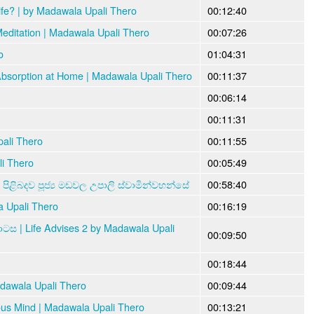
ife? | by Madawala Upali Thero
00:12:40
editation | Madawala Upali Thero
00:07:26
o
01:04:31
Absorption at Home | Madawala Upali Thero
00:11:37
00:06:14
00:11:31
ali Thero
00:11:55
i Thero
00:05:49
පිළිබදව පූජ්‍ය මඩවල උපාලි ස්වාමින්වහන්සේ
00:58:40
a Upali Thero
00:16:19
ස | Life Advises 2 by Madawala Upali
00:09:50
00:18:44
dawala Upali Thero
00:09:44
ious Mind | Madawala Upali Thero
00:13:21