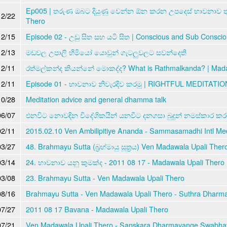
Ep005 | තරුණ ඔබට දියුණු වෙන්න ඕන කරන උපදෙස් භාවනාව තුලි
12/22
Thero
12/15
Episode 02 - උඩු සිත සහ යටි සිත | ‍Conscious and Sub Consci
12/13
මඩවල උපාලි හිමියෝ යොවුන් ගැටලුවලට සවන්දෙති
12/11
රත්මල්කන්ද කියන්නේ ‌මොකද්ද? What is Rathmalkanda? | Mada
12/11
Episode 01 - භාවනාව නිවැරදිව කරමු | RIGHTFUL MEDITATION
10/28
Meditation advice and general dhamma talk
06/07
එනවිට නොවඳින විදේශිකයින් යනවිට දනගසා බුදුන් නමස්කාර කරයි (
02/11
2015.02.10 Ven Ambilipitiye Ananda - Sammasamadhi Intl Med
03/27
48. Brahmayu Sutta (බ්‍රහ්මායු සූත්‍රය) Ven Madawala Upali The
03/14
24. භාවනාව යනු කුමක්ද - 2011 08 17 - Madawala Upali Thero
03/08
23. Brahmayu Sutta - Ven Madawala Upali Thero
08/16
Brahmayu Sutta - Ven Madawala Upali Thero - Suthra Dharm
07/27
2011 08 17 Bavana - Madawala Upali Thero
07/21
Ven Madawala Upali Thero - Sanskara Dharmayange Swabha