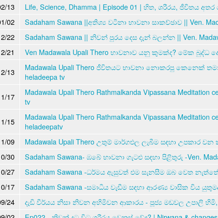
02/13
Life, Science, Dhamma | Episode 01 | හිත, ශරීරය, ජීවිතය අතර 
01/02
Sadaham Sawana ||අතිශ්‍ය වටිනා භාවනා සාකච්ඡාව || Ven. Mad
12/22
Sadaham Sawana || නිවන් පුරය දෙස දැන් බලන්න || Ven. Madaw
12/21
Ven Madawala Upali Thero භාවනාව යනු කුමක්ද? මේක බුද්ධ 
Madawala Upali Thero ජීවිතයට භාවනා නොකරපු කෙනෙක් තම
12/13
heladeepa tv
Madawala Upali Thero Rathmalkanda Vipassana Meditation ce
11/17
tv
Madawala Upali Thero Rathmalkanda Vipassana Meditation ce
11/15
heladeepatv
11/09
Madawala Upali Thero උතුම් මාර්ගඑල ලැබීම සඳහා උපකාර ව
10/30
Sadaham Sawana- ඹබේ භාවනා ගැටළු සඳහා පිළිතුරු -Ven. Mada
10/27
Sadaham Sawana -ධර්මය ඇසුවත් එම සැනසීම ඔබ වෙත නැත්තේ 
10/17
Sadaham Sawana -සමාධිය වැඩීම සඳහා ආරණ්‍ය වාසික විය යුතුමද
09/24
දැඩි වීර්යය නිසා නිවන අහිමිවන ආකාරය - පූජ්‍ය මඩවල උපාලි හිමි,
09/02
Ep022 - නිවන් දුටු විට ශරීරය වෙනස් වේද? | Nirwana & changes