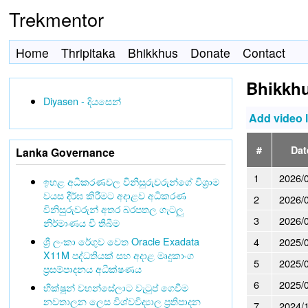
Trekmentor
Home
Thripitaka
Bhikkhus
Donate
Contact
Bhikkhu
Diyasen - දියසෙන්
Add video 
#
Dat
Lanka Governance
1
2026/
ඉහළ අධිකරණවල විනිසුරුවරුන්ගේ විශ්‍රාම
වයස දීර්ඝ කිරීමට අදාළව අධිකරණ
2
2026/
විනිසුරුවරුන් අතර බරපතල ගැටලු
3
2026/
නිර්මාණය වී තිබීම
ශ්‍රී ලංකා රේගුව වෙත Oracle Exadata
4
2025/
X11M පද්ධතියක් සහ අදාළ මෘදුකාංග
5
2025/
ප්‍රසම්පාදනය අධීක්ෂණය
6
2025/
භික්ෂූන් වහන්සේලාට වැටුප් ගෙවීම
නවතාලන ලෙස විශ්වවිද්‍යාල ප්‍රතිපාදන
7
2024/