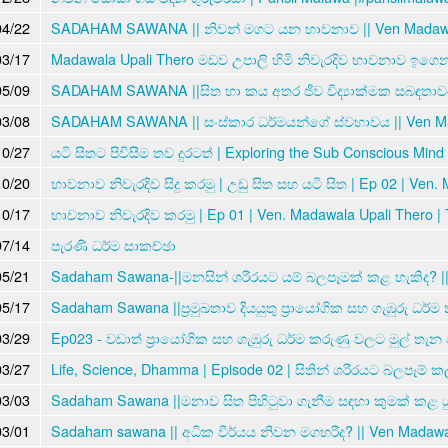
04/22
SADAHAM SAWANA || නිවන් මගට යන භාවනාව || Ven Madawal
03/17
Madawala Upali Thero මඩව උපාලි හිමි නිවැරදිව භාවනාව ඉගෙ
05/09
SADAHAM SAWANA ||සිත හා කය අතර ජීව විද්‍යාක්මක සබඳතාවය
03/08
SADAHAM SAWANA || සංස්කාර ධර්මයන්ගේ ස්වභාවය || Ven Ma
10/27
යටි සිතට පිවිසීම තව දුරටත් | Exploring the Sub Conscious Mind
10/20
භාවනාව නිවැරදිව සිදු කරමු | උඩු සිත සහ යටි සිත | Ep 02 | Ven.
10/17
භාවනාව නිවැරදිව කරමු | Ep 01 | Ven. Madawala Upali Thero |
07/14
පැරණි ධර්ම සාකච්ඡා
05/21
Sadaham Sawana-||මනසින් ශරීරයට යම් බලපෑමක් කළ හැකිද? ||
05/17
Sadaham Sawana ||ප්‍රමුඛතාව දියයුතු ප්‍රායෝගික සහ ගැඹුරු ධර්ම
03/29
Ep023 - වඩාත් ප්‍රායෝගික සහ ගැඹුරු ධර්ම කරුණු වලට මුල් තැන 
03/27
Life, Science, Dhamma | Episode 02 | සිතින් ශරීරයට බලපෑම් ක
03/03
Sadaham Sawana ||මනාව සිත පිහිටුවා ගැනීම සඳහා කුමක් කළ යු
03/01
Sadaham sawana || අධික වීර්යය නිවන මගහරීද? || Ven Madawa