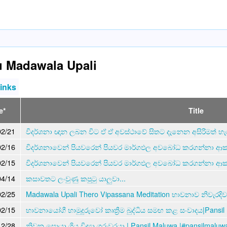
 Madawala Upali
links
e*
Title
02/21
විදර්ශනා ඥාන ලබන විට ඒ ඒ අවස්ථාවේ සිතට දැනෙන අසිරිමත් හැගිම්
02/16
විදර්ශනාවෙන් පියවරෙන් පියවර මාර්ගඵල අවබෝධ කරගන්නා ආක
02/15
විදර්ශනාවෙන් පියවරෙන් පියවර මාර්ගඵල අවබෝධ කරගන්නා ආක
04/14
කසාවතට ලංවුණු කපුටු යාලුවා...
02/25
Madawala Upali Thero Vipassana Meditation භාවනාව නිවැරදිව
02/15
භාවනායෝගී හාමුදුරුවෝ කෘත්‍රීම බුද්ධිය සමඟ කළ සංවාදය|Pansi
12/28
නිවන සොයා ගිය විද්‍යා ගුරුවරයා | Pansil Maluwa |#pansilmalu