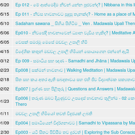
05/20
Ep 012 - මේ ආත්මෙදිම නිවන් යන්න පුළුවන්ද? | Nibbana in this l
05/15
Ep 011 - නිවස භාවනාවට සුදුසු තැනක්ද? - Home as a place of M
05/10
Sadaham sawana _ සිහිය පිහිටීම _ Ven . Madawala Upali Ther
05/06
Ep010 - නිවසේදී භාවනාවෙන් ධ්‍යාන වැඩිය හැකිද? | Meditative 
05/05
වෙසක් සමරමු මෙසේ මඩවල උපාලි හිමි
04/15
විදේශික කතුන් මඩවල උපාලි හිමියන් සොයාගෙන එන්නේ ඇයි
03/12
Ep 009 - සමාධිය සහ ඥාණ - Samadhi and Jhāna | Madawala Up
02/23
Ep008 | සක්මන් භාවනාව | Walking Meditation | Madawala Upal
02/18
සිත සහ කය අතර ඇති සබදතාවය සහ එහි ජීව විද්‍යාත්මක සක්‍යතාව 
02/02
Ep007 | ප්‍රශ්ණ සහ පිළිතුරු | Questions and Answers | Madawal
Ep006 | තරුණ ඔබට දියුණුවට උපදෙස් භාවනාව තුලින්ම - 02 කොට
01/23
Thero
01/11
මඩවල උපාලි හිමියෝ තවත් විදුජයක් ලබති
01/09
Ep004 | සමාධියෙන් විදර්ශනාවට | Samadhi to Vipassana by Ma
12/30
Ep003 - යටි සිතට පිවිසීම තව දුරටත් | Exploring the Sub Consc