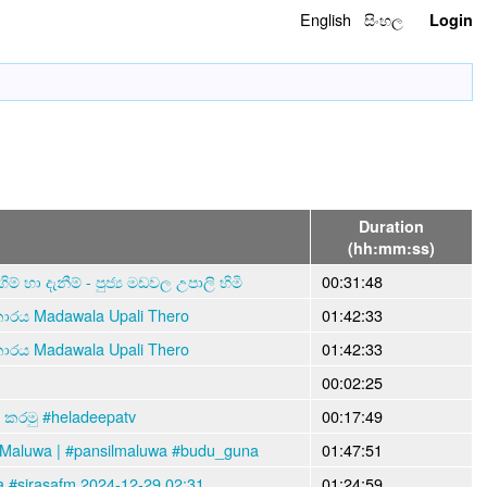
English
සිංහල
Login
Duration
(hh:mm:ss)
 හා දැනීම් - පුජ්‍ය මඩවල උපාලි හිමි
00:31:48
ාරය Madawala Upali Thero
01:42:33
ාරය Madawala Upali Thero
01:42:33
00:02:25
 කරමු #heladeepatv
00:17:49
l Maluwa | #pansilmaluwa #budu_guna
01:47:51
wa #sirasafm 2024-12-29 02:31
01:24:59