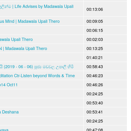
න්ම | Life Advises by Madawala Upali
00:13:06
ous Mind | Madawala Upali Thero
00:09:05
00:06:15
wala Upali Thero
00:02:03
 | Madawala Upali Thero
00:13:25
01:40:21
2019 - 06 - 06) පූජ්‍ය මඩවල උපාලි හිමි
00:58:43
itation Ctr-Listen beyond Words & Time
00:46:23
ro14 Oct11
00:46:26
00:24:25
00:53:40
a Deshana
00:53:41
00:24:25
vaya
00:47:08