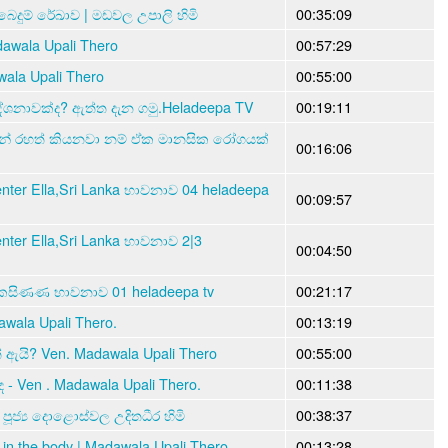
බෙදුම් රේඛාව | මඩවල උපාලි හිමි
00:35:09
awala Upali Thero
00:57:29
ala Upali Thero
00:55:00
දේශනාවක්ද? ඇත්ත දැන ගමු.Heladeepa TV
00:19:11
න් රහත් කියනවා නම් ඒක මානසික රෝගයක්
00:16:06
nter Ella,Sri Lanka භාවනාව 04 heladeepa
00:09:57
nter Ella,Sri Lanka භාවනාව 2|3
00:04:50
න කසිණණ භාවනාව 01 heladeepa tv
00:21:17
wala Upali Thero.
00:13:19
ඇයි? Ven. Madawala Upali Thero
00:55:00
 - Ven . Madawala Upali Thero.
00:11:38
 පූජ්‍ය දොළොස්වල උදිතධීර හිමි
00:38:37
 in the body | Madawala Upali Thero
00:13:28