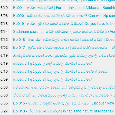
08/19
Ep021 - නිවන තව දුරටත් | Further talk about Nibbana | Buddhi
08/06
Ep020 - සමථය මග හැර විදර්ශණාවට යා හැකිද? Can we skip sam
07/18
Ep019 - නිවන් දකින්න රහත් වෙන්නම ඕනද? Do you have to be a
07/14
Sadaham sawana - මෙම කමටහන් ඉගෙන භාවනාව වඩන්න Ven 
07/12
Ep 018 - මානසික රෝග වලට භාවනාවෙන් සෙතක් වේද? | Does med
07/02
Ep 017 - බුද්ධාගම හරියට අඳුරගන්න | ජීවිතේ වරද්ද නොගන්න | නි
06/19
#ශබ්ද චිකිත්සාවෙන් රොග සුවකරන පුජ්‍ය මඩවල උපාලි හිමියන්ගේ
06/19
භාවනාව ! අතිපූජ්‍ය උපාලි මඩවල ස්වාමීන් වහන්සේ
06/10
භාවනාව ! අතිපූජ්‍ය මඩවල උපාලි ස්වාමීන් වහන්සේගේ දේශනා
06/09
භාවනාව ! අතිපූජ්‍ය මඩවල උපාලි ස්වාමීන් වහන්සේ
06/08
සතිපට්ඨාන ගැන වටිනා දේශනාවක් අතිපූජ්‍ය උපාලි මඩවල ස්වාමී
06/06
නිවනට එබී බලන්න.අතිපූජ්‍ය උපාලි මඩවල ස්වාමීන් වහන්සේගේ 
06/05
Ep 015 - භාවනාව තුලින් අළුත් දැනුම සොයා යෑම | Discover New K
05/27
Ep 013 - නිවන මොනවගේද? | What is the nature of Nibbana? 