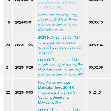
පූජ්‍ය මහමෙව්නාවේ මංගල
ස්වාමීන්වහන්සේ
සසුන්කෙත අස්වද්දමු - කුල
දරුවන් පැවදි කිරීමේ පිංකම |
19
2024/05/01
00:05:10
පූජ්‍ය මහමෙව්නාවේ මංගල
ස්වාමීන්වහන්සේ
2023 NOV 26 | 08 00 PM |
කායානුපස්සනා භාවනාව
20
2023/11/26
00:59:34
ඇසුරින් | පූජ්‍ය මහමෙව්නාවේ
මංගල හිමි
2023 OCT 26 |08 00 AM |
පංචනීවරණ වලින් භාවනා සිත
21
2023/10/26
00:52:56
නිදහස් කර ගන්නේ කෙසේද? |
පූජ්‍ය මහමෙව්නාවේ මංගල හිමි
Rev Mahamewnawe
Mangala Thero 2014 01
22
2023/10/03
11සුගත සදහම් දේශනා Siri
01:21:31
Sugatha Senesuna
Mavidalupotha
2023 SEP 26 | 08 00 AM |