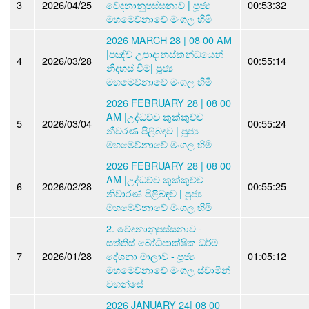
3
2026/04/25
වේදනානුපස්සනාව | පූජ්‍ය
00:53:32
මහමෙව්නාවේ මංගල හිමි
2026 MARCH 28 | 08 00 AM
|පඤ්ච උපාදානස්කන්ධයෙන්
4
2026/03/28
00:55:14
නිදහස් වීම| පූජ්‍ය
මහමෙව්නාවේ මංගල හිමි
2026 FEBRUARY 28 | 08 00
AM |උද්ධච්ච කුක්කුච්ච
5
2026/03/04
00:55:24
නීවරණ පිළිබඳව | පූජ්‍ය
මහමෙව්නාවේ මංගල හිමි
2026 FEBRUARY 28 | 08 00
AM |උද්ධච්ච කුක්කුච්ච
6
2026/02/28
00:55:25
නිවාරණ පිළිබඳව | පූජ්‍ය
මහමෙව්නාවේ මංගල හිමි
2. වේදනානුපස්සනාව -
සත්තිස් බෝධිපාක්ෂික ධර්ම
7
2026/01/28
දේශනා මාලාව - පූජ්‍ය
01:05:12
මහමෙව්නාවේ මංගල ස්වාමීන්
වහන්සේ
2026 JANUARY 24| 08 00