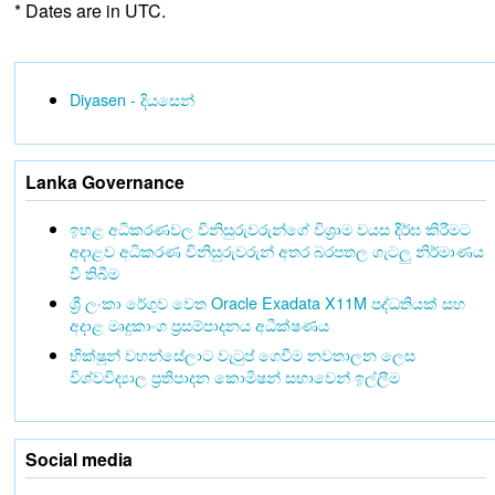
* Dates are in UTC.
Diyasen - දියසෙන්
Lanka Governance
ඉහළ අධිකරණවල විනිසුරුවරුන්ගේ විශ්‍රාම වයස දීර්ඝ කිරීමට
අදාළව අධිකරණ විනිසුරුවරුන් අතර බරපතල ගැටලු නිර්මාණය
වී තිබීම
ශ්‍රී ලංකා රේගුව වෙත Oracle Exadata X11M පද්ධතියක් සහ
අදාළ මෘදුකාංග ප්‍රසම්පාදනය අධීක්ෂණය
භික්ෂූන් වහන්සේලාට වැටුප් ගෙවීම නවතාලන ලෙස
විශ්වවිද්‍යාල ප්‍රතිපාදන කොමිෂන් සභාවෙන් ඉල්ලීම
Social media