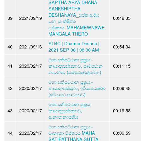
SAPTHA ARYA DHANA
SANKSHIPTHA
DESHANAYA_සප්ත ආර්ය
39
2021/09/19
00:49:35
ධන_සංක්ෂිප්ත
දේශනය_MAHAMEWNAWE
MANGALA THERO
SLBC | Dharma Deshna |
40
2021/09/16
00:54:34
2021 SEP 06 | 08 00 AM
මහා සතිපට්ඨාන සූත්‍රය -
41
2020/02/17
කායානුපස්සනාව, සාම්පජාන
00:11:15
භාවනාව (සම්පජඤ්ඤපබ්බං)
මහා සතිපට්ඨාන සූත්‍රය -
42
2020/02/17
කායානුපස්සනා, ඉරියාපථපබ්බං
00:09:48
(ඉරියාපථ භාවනාව)
මහා සතිපට්ඨාන සූත්‍රය -
43
2020/02/17
කායානුපස්සනාව,
00:19:58
ආනාපානාසතිය
මහා සතිපට්ඨාන සූත්‍රය -
44
2020/02/17
මාතෘකා විස්තරය MAHA
00:09:59
SATIPATTHANA SUTTA