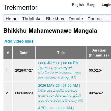
English
සිංහල
Trekmentor
Logi
Home
Thripitaka
Bhikkhus
Donate
Contact
Bhikkhu Mahamewnawe Mangala
Add video links
Duration
#
Date*
Title
(hh:mm:ss)
2026 JULY 26 | 08 00 PM |
බුද්දෝ බුදු ගුණය තුළින්
1
2026/07/27
00:52:54
සමාධිය වඩන ආකාරය | පූජ්‍ය
මහමෙව්නාවේ මංගල හිමි
2026 MAY 23 | 08 00 AM |
ධම්ම පදයේ දණ්ඩ වග්ගයට
2
2026/05/23
00:54:42
අයත් ගාථා රත්නයක් ඇසුරින්|
පූජ්‍ය මහමෙව්නාවේ මංගල හිමි
APRIL 25 | 08 00 AM |