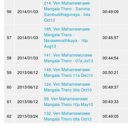
214. Ven Mahamewnawe
Mangala Thero - Samma
56
2014/01/03
00:49:09
Sambuddhagunaya - 04a
Oct13
185. Ven Mahamewnawe
Mangala Thero -
57
2014/01/03
00:45:57
Navaseevathikaya - 16p
Aug13
141. Ven Mahamewunawe
58
2014/01/03
00:44:54
Mangala Thero - 07a Jul13
149. Ven Mahamewnawe
59
2013/06/12
00:50:21
Mangala Thero 11a Dec10
124. Ven Mahamewnawe
60
2013/06/12
00:49:37
Mangala Thero 30a Oct10
59. Ven Mahamewnawe
61
2013/06/12
00:43:33
Mangala Thero 10p May10
132. Ven Mahamewnawe
62
2013/03/24
00:49:05
Mangala Thero 08a Oct12