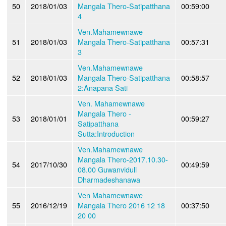
50
2018/01/03
Mangala Thero-Satipatthana
00:59:00
4
Ven.Mahamewnawe
51
2018/01/03
Mangala Thero-Satipatthana
00:57:31
3
Ven.Mahamewnawe
52
2018/01/03
Mangala Thero-Satipatthana
00:58:57
2:Anapana Sati
Ven. Mahamewnawe
Mangala Thero -
53
2018/01/01
00:59:27
Satipatthana
Sutta:Introduction
Ven.Mahamewnawe
Mangala Thero-2017.10.30-
54
2017/10/30
00:49:59
08.00 Guwanviduli
Dharmadeshanawa
Ven Mahamewnawe
55
2016/12/19
Mangala Thero 2016 12 18
00:37:50
20 00