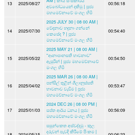
AM | කාය සංස්කාරය
13
2025/08/27
00:56:18
අවබෝධයෙන් දකිමු | පූජ්‍ය
මහමෙව්නාවේ මංගල හිමි
2025 JULY 30 | 08 00 AM |
වේදනාව හඳුනා ගන්නේ
14
2025/07/30
00:54:40
කෙසේද ? | පූජ්‍ය
මහමෙව්නාවේ මංගල හිමි
2025 MAY 21 | 08 00 AM |
''ආනාපානසති භාවනාව''
15
2025/05/22
00:54:50
ඇසුරින් | පූජ්‍ය මහමෙව්නාවේ
මංගල හිමි
2025 MAR 26 | 08 00 AM |
පන්සිල් තුළින් ශීලානුස්සති
16
2025/04/02
00:53:47
භාවනාව වැඩීම | පූජ්‍ය
මහමෙව්නාවේ මංගල හිමි
2024 DEC 26 | 08 00 PM |
17
2025/01/03
සප්ත ආර්ය ධනය | පූජ්‍ය
00:56:09
මහමෙව්නාවේ මංගල හිමි
සසුන්කෙත අස්වද්දමු - කුල
දරුවන් පැවදි කිරීමේ පිංකම |
18
2024/05/15
00:06:23