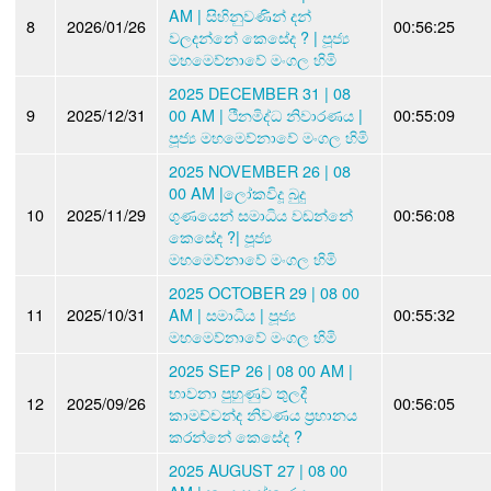
AM | සිහිනුවණින් දන්
8
2026/01/26
00:56:25
වලදන්නේ කෙසේද ? | පූජ්‍ය
මහමෙව්නාවේ මංගල හිමි
2025 DECEMBER 31 | 08
9
2025/12/31
00 AM | ථීනමිද්ධ නිවාරණය |
00:55:09
පූජ්‍ය මහමෙව්නාවේ මංගල හිමි
2025 NOVEMBER 26 | 08
00 AM |ලෝකවිදූ බුදු
10
2025/11/29
ගුණයෙන් සමාධිය වඩන්නේ
00:56:08
කෙසේද ?| පූජ්‍ය
මහමෙව්නාවේ මංගල හිමි
2025 OCTOBER 29 | 08 00
11
2025/10/31
AM | සමාධිය | පූජ්‍ය
00:55:32
මහමෙව්නාවේ මංගල හිමි
2025 SEP 26 | 08 00 AM |
භාවනා පුහුණුව තුලදී
12
2025/09/26
00:56:05
කාමච්චන්ද නිවණය ප්‍රහානය
කරන්නේ කෙසේද ?
2025 AUGUST 27 | 08 00