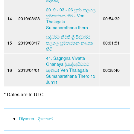
දේනය)
2019 - 03 - 26 පූජ්‍ය තලගල
සුමනරතන හිමි - Ven
14
2019/03/28
00:54:32
Thalagala
Sumanarathana thero
සද්ධර්ම කීර්ති ශ්‍රී සිද්ධාර්ථ
15
2019/03/17
තලගල සුමනරතන නායක
00:01:51
හිමි
44. Sagngna Vivatta
Gnanaya (සඥ්ඥාවිවට්ට
16
2013/04/01
ඥාණය) Ven Thalagala
00:38:40
Sumanarathana Thero 13
Jun11
* Dates are in UTC.
Diyasen - දියසෙන්