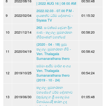
8
2022/08/16
00:50:48
| 2022 AUG 16 | 08 00 AM
2022.02.03 - 07.00 P.M -
9
2022/02/04
දායකත්ව ධර්ම දේශනාව -
01:15:32
Siyasa TV
262. සංවත්සර දෙවන දින
10
2021/12/14
බණ - තලගල සුමනරතන
00:58:20
හිමිපාණන් වහන්සේ
(2020 - 04 - 18) පූජ්‍ය
තලගල සුමනරතන හිමි -
11
2020/04/19
00:58:42
Ven. Thalagala
Sumanarathana thero
සම්මා ආජීව මාර්ග අංගය
Ven. Thalagala
12
2019/10/25
00:54:24
Sumanarathana thero
(2019 - 10 - 24)
තලගල සුමනරතන
වහසේගේ ධර්ම දේශනාව
13
2019/06/30
(කුරුගලග ශ්‍රී ශෛලමය
01:05:48
විහාරයයේදි කරන ලද