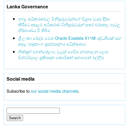
Lanka Governance
ඉහළ අධිකරණවල විනිසුරුවරුන්ගේ විශ්‍රාම වයස දීර්ඝ
කිරීමට අදාළව අධිකරණ විනිසුරුවරුන් අතර බරපතල ගැටලු
නිර්මාණය වී තිබීම
ශ්‍රී ලංකා රේගුව වෙත Oracle Exadata X11M පද්ධතියක් සහ
අදාළ මෘදුකාංග ප්‍රසම්පාදනය අධීක්ෂණය
භික්ෂූන් වහන්සේලාට වැටුප් ගෙවීම නවතාලන ලෙස
විශ්වවිද්‍යාල ප්‍රතිපාදන කොමිෂන් සභාවෙන් ඉල්ලීම
Social media
Subscribe to
our social media channels
.