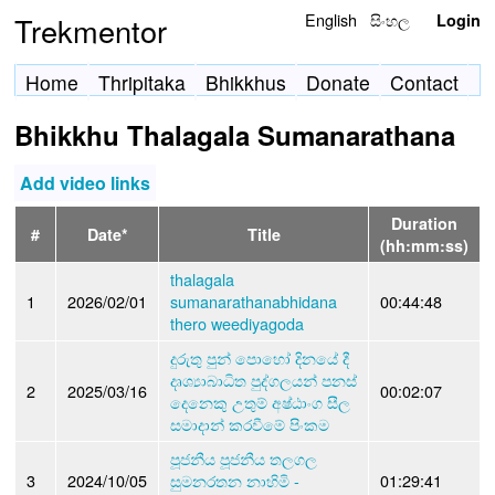
English
සිංහල
Trekmentor
Login
Home
Thripitaka
Bhikkhus
Donate
Contact
Bhikkhu Thalagala Sumanarathana
Add video links
Duration
#
Date*
Title
(hh:mm:ss)
thalagala
1
2026/02/01
sumanarathanabhidana
00:44:48
thero weediyagoda
දුරුතු පුන් පොහෝ දිනයේ දී
දෘශ්‍යාබාධිත පුද්ගලයන් පනස්
2
2025/03/16
00:02:07
දෙනෙකු උතුම් අෂ්ඨාංග සීල
සමාදාන් කරවීමේ පිංකම
පූජනීය පූජනීය තලගල
3
2024/10/05
සුමනරතන නාහිමි -
01:29:41