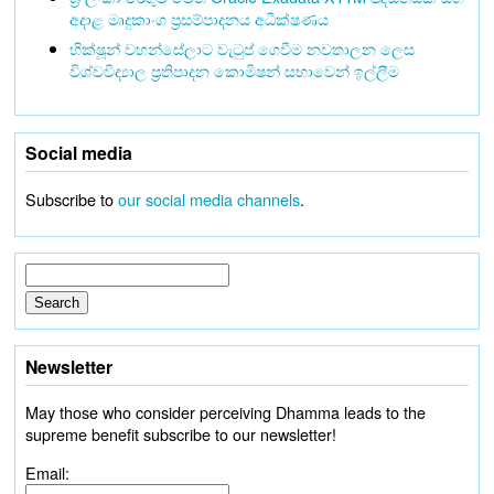
අදාළ මෘදුකාංග ප්‍රසම්පාදනය අධීක්ෂණය
භික්ෂූන් වහන්සේලාට වැටුප් ගෙවීම නවතාලන ලෙස
විශ්වවිද්‍යාල ප්‍රතිපාදන කොමිෂන් සභාවෙන් ඉල්ලීම
Social media
Subscribe to
our social media channels
.
Newsletter
May those who consider perceiving Dhamma leads to the
supreme benefit subscribe to our newsletter!
Email: