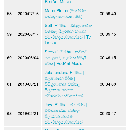
RedAnt Music
Maha Piritha (මහ පිරිත -
58
2020/07/16
00:59:40
වත්තල සීලරතන හිමි)
Seth Piritha - විචිත්‍රභාණක
වත්තල සීලරතන නායක
59
2020/06/17
00:39:45
ස්වාමින්ද්‍රයන්වහන්සේ | Tv
Lanka
Seevali Piritha | නිවසට
60
2020/06/04
යස ඉසුරු කැන්දන සීවලී
00:49:15
පිරිත | RedAnt Music
Jalanandana Piritha |
ජලනන්දන පිරිත |
61
2019/03/21
විචිත්‍රභාණක වත්තල
00:34:00
සීලරතන නායක
ස්වාමින්ද්‍රයන්වහන්සේ
Jaya Piritha | ජය පිරිත |
විචිත්‍රභාණක වත්තල
62
2019/03/21
00:29:47
සීලරතන නායක
ස්වාමින්ද්‍රයන්වහන්සේ