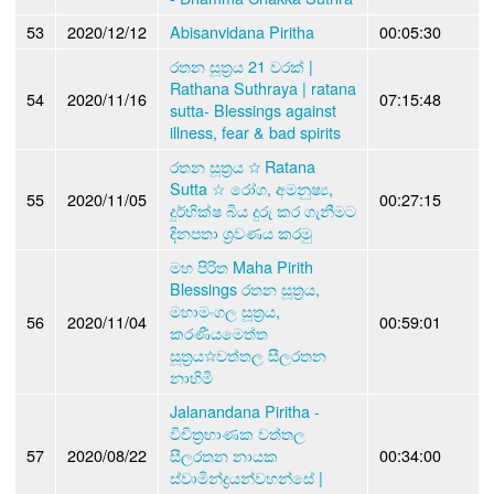
53
2020/12/12
Abisanvidana Piritha
00:05:30
රතන සූත්‍රය 21 වරක් |
Rathana Suthraya | ratana
54
2020/11/16
07:15:48
sutta- Blessings against
illness, fear & bad spirits
රතන සූත්‍රය ☆ Ratana
Sutta ☆ රෝග, අමනුෂ්‍ය,
55
2020/11/05
00:27:15
දුර්භික්ෂ බිය දුරු කර ගැනීමට
දිනපතා ශ්‍රවණය කරමු
මහ පිරිත Maha Pirith
Blessings රතන සූත්‍රය,
මහාමංගල සූත්‍රය,
56
2020/11/04
00:59:01
කරණීයමෙත්ත
සූත්‍රය☆වත්තල සීලරතන
නාහිමි
Jalanandana Piritha -
විචිත්‍රභාණක වත්තල
57
2020/08/22
සීලරතන නායක
00:34:00
ස්වාමින්ද්‍රයන්වහන්සේ |