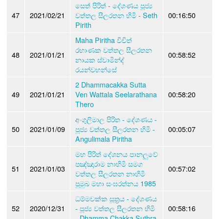
සෙත් පිරිත් - දේශණය පූජ්‍ය
47
2021/02/21
වත්තල සීලරතන හිමි - Seth
00:16:50
Pirith
Maha Piritha විචිත්
රභාණක වත්තල සීලරතන
48
2021/01/21
00:58:52
නායක ස්වාමින්ද්
රයන්වහන්සේ
2 Dhammacakka Sutta
49
2021/01/21
Ven Wattala Seelarathana
00:58:20
Thero
අංගුලිමාල පිරිත - දේශණය -
50
2021/01/09
පූජ්‍ය වත්තල සීලරතන හිමි -
00:05:07
Angulimala Piritha
මහ පිරිත් දේශනය පානලුවේ
පඤ්ඤාරාම නාහිමි සමග
51
2021/01/03
00:57:02
වත්තල සීලරතන නාහිමි
පුමුඛ මහා සංඝරත්නය 1985
ධම්මචක්ක සූත්‍රය - දේශණය
52
2020/12/31
- පූජ්‍ය වත්තල සීලරතන හිමි
00:58:16
- Dhamma Chakka Suthra