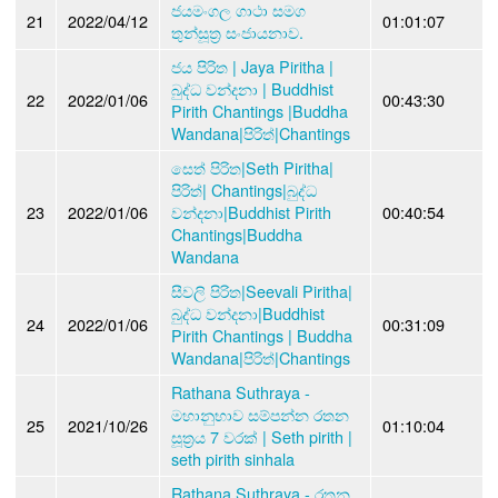
ජයමංගල ගාථා සමග
21
2022/04/12
01:01:07
තුන්සූත්‍ර සංජායනාව.
ජය පිරිත | Jaya Piritha |
බුද්ධ වන්දනා | Buddhist
22
2022/01/06
00:43:30
Pirith Chantings |Buddha
Wandana|පිරිත්|Chantings
සෙත් පිරිත|Seth Piritha|
පිරිත්| Chantings|බුද්ධ
23
2022/01/06
වන්දනා|Buddhist Pirith
00:40:54
Chantings|Buddha
Wandana
සීවලි පිරිත|Seevali Piritha|
බුද්ධ වන්දනා|Buddhist
24
2022/01/06
00:31:09
Pirith Chantings | Buddha
Wandana|පිරිත්|Chantings
Rathana Suthraya -
මහානුභාව සම්පන්න රතන
25
2021/10/26
01:10:04
සූත්‍රය 7 වරක් | Seth pirith |
seth pirith sinhala
Rathana Suthraya - රතන