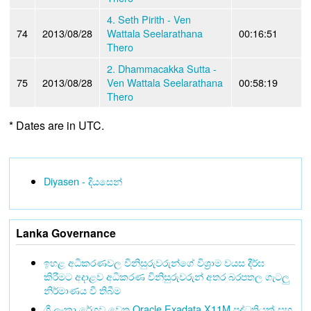
4. Seth Pirith - Ven
74
2013/08/28
Wattala Seelarathana
00:16:51
Thero
2. Dhammacakka Sutta -
75
2013/08/28
Ven Wattala Seelarathana
00:58:19
Thero
* Dates are in UTC.
Diyasen - දියසෙන්
Lanka Governance
ඉහළ අධිකරණවල විනිසුරුවරුන්ගේ විශ්‍රාම වයස දීර්ඝ
කිරීමට අදාළව අධිකරණ විනිසුරුවරුන් අතර බරපතල ගැටලු
නිර්මාණය වී තිබීම
ශ්‍රී ලංකා රේගුව වෙත Oracle Exadata X11M පද්ධතියක් සහ