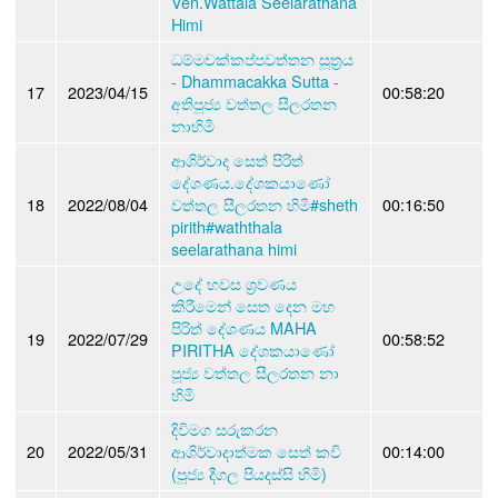
Ven.Wattala Seelarathana
Himi
ධම්මචක්කප්පවත්තන සූත්‍රය
- Dhammacakka Sutta -
17
2023/04/15
00:58:20
අතිපූජ්‍ය වත්තල සීලරතන
නාහිමි
ආශිර්වාද සෙත් පිරිත්
දේශණය.දේශකයාණෝ
18
2022/08/04
වත්තල සීලරතන හිමි#sheth
00:16:50
pirith#waththala
seelarathana himi
උදේ හවස ශ්‍රවණය
කිරීමෙන් සෙත දෙන මහ
පිරිත් දේශණය MAHA
19
2022/07/29
00:58:52
PIRITHA දේශකයාණෝ
පූජ්‍ය වත්තල සීලරතන නා
හිමි
දිවිමග සරුකරන
20
2022/05/31
ආශිර්වාදාත්මක සෙත් කවි
00:14:00
(පූජ්‍ය දීගල පියදස්සි හිමි)