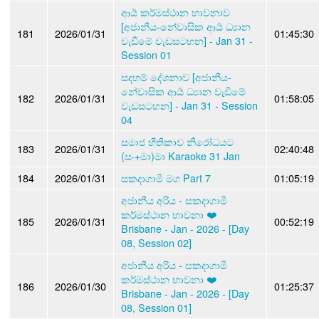
ආර්‍ය කර්මස්ථාන භාවනාව
[අජානීය-නේවාසික ආර්‍ය ධ්‍යාන
181
2026/01/31
01:45:30
වැඩීමේ වැඩසටහන] - Jan 31 -
Session 01
සදහම් දේශනාව [අජානීය-
නේවාසික ආර්‍ය ධ්‍යාන වැඩීමේ
182
2026/01/31
01:58:05
වැඩසටහන] - Jan 31 - Session
04
සමාජ භීතිකාව නිරෝධයට
183
2026/01/31
02:40:48
(සං+මා)මා Karaoke 31 Jan
184
2026/01/31
සකදාගාමී මග Part 7
01:05:19
අජානීය අරිය - සකදාගාමී
කර්මස්ථාන භාවනා ❤️
185
2026/01/31
00:52:19
Brisbane - Jan - 2026 - [Day
08, Session 02]
අජානීය අරිය - සකදාගාමී
කර්මස්ථාන භාවනා ❤️
186
2026/01/30
01:25:37
Brisbane - Jan - 2026 - [Day
08, Session 01]