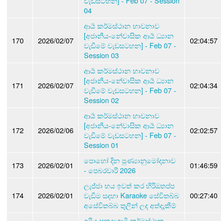
වැඩසටහන] - Feb 07 - Session
04
ආර්‍ය කර්මස්ථාන භාවනාව
[අජානීය-නේවාසික ආර්‍ය ධ්‍යාන
170
2026/02/07
02:04:57
වැඩීමේ වැඩසටහන] - Feb 07 -
Session 03
ආර්‍ය කර්මස්ථාන භාවනාව
[අජානීය-නේවාසික ආර්‍ය ධ්‍යාන
171
2026/02/07
02:04:34
වැඩීමේ වැඩසටහන] - Feb 07 -
Session 02
ආර්‍ය කර්මස්ථාන භාවනාව
[අජානීය-නේවාසික ආර්‍ය ධ්‍යාන
172
2026/02/06
02:02:57
වැඩීමේ වැඩසටහන] - Feb 07 -
Session 01
පොහෝ දින පුණ්‍යානුමෝදනාව
173
2026/02/01
01:46:59
- පෙබරවාරි 2026
ලැජ්ජා භය ඉවත් කර හිරිඔතප්ප
174
2026/02/01
වැඩීම සදහා Karaoke සේවිතබ්බ
00:27:40
අසේවිතබ්බ තුලින් ලද අත්දැකීම්
අරිය සකදාගාමී කර්මස්ථාන