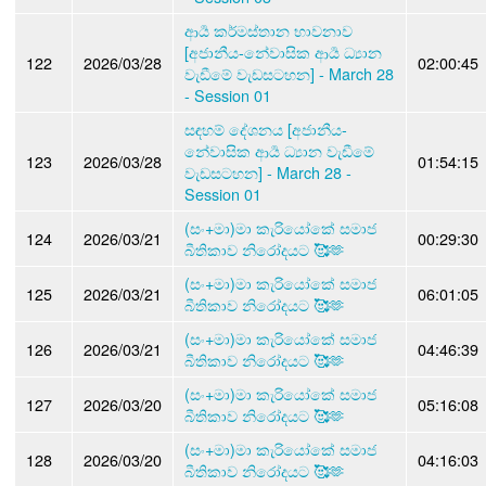
ආර්‍ය කර්මස්තාන භාවනාව
[අජානීය-නේවාසික ආර්‍ය ධ්‍යාන
122
2026/03/28
02:00:45
වැඩීමේ වැඩසටහන] - March 28
- Session 01
සඳහම් දේශනය [අජානීය-
නේවාසික ආර්‍ය ධ්‍යාන වැඩීමේ
123
2026/03/28
01:54:15
වැඩසටහන] - March 28 -
Session 01
(සං+මා)මා කැරියෝකේ සමාජ
124
2026/03/21
00:29:30
බීතිකාව නිරෝදයට 🥰🫶
(සං+මා)මා කැරියෝකේ සමාජ
125
2026/03/21
06:01:05
බීතිකාව නිරෝදයට 🥰🫶
(සං+මා)මා කැරියෝකේ සමාජ
126
2026/03/21
04:46:39
බීතිකාව නිරෝදයට 🥰🫶
(සං+මා)මා කැරියෝකේ සමාජ
127
2026/03/20
05:16:08
බීතිකාව නිරෝදයට 🥰🫶
(සං+මා)මා කැරියෝකේ සමාජ
128
2026/03/20
04:16:03
බීතිකාව නිරෝදයට 🥰🫶