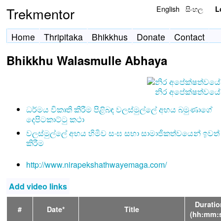
English
සිංහල
Trekmentor
L
Home
Thripitaka
Bhikkhus
Donate
Contact
Bhikkhu Walasmulle Abhaya
නිර අපේක්ෂත්වය
ධර්මය විකෘති කිරීම පිළිබඳ වලස්මුල්ලේ අභය බමුණාගේ
දෙපිටකාට්ටු කථා
වලස්මුල්ලේ අභය හිමිව සංඝ සභා සාමාජිකත්වයෙන් ඉවත්
කිරීම
http://www.nirapekshathwayemaga.com/
Add video links
Duratio
#
Date*
Title
(hh:mm: