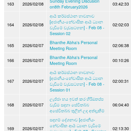
Sunday Evening Discusion
163
2026/02/08
03:42:33
on8th February2026
ආර්‍ය කර්මස්ථාන භාවනාව
[අජානීය-නේවාසික ආර්‍ය ධ්‍යාන
164
2026/02/08
02:02:03
වැඩීමේ වැඩසටහන] - Feb 08 -
Session 02
Bhanthe Abha's Personal
165
2026/02/07
02:06:38
Meeting Room
Bhanthe Abha's Personal
166
2026/02/07
00:10:26
Meeting Room
ආර්‍ය කර්මස්ථාන භාවනාව
[අජානීය-නේවාසික ආර්‍ය ධ්‍යාන
167
2026/02/07
02:00:31
වැඩීමේ වැඩසටහන] - Feb 08 -
Session 01
ලැජ්ජා භය ඉවත් කර හිරිඔතප්ප
168
2026/02/07
වැඩීම සදහා සේවිතබ්බ
06:04:40
අසේවිතබ්බ තුලින් ලද අත්දැකීම්
සදහම් දේශනාව [අජානීය-
නේවාසික ආර්‍ය ධ්‍යාන වැඩීමේ
169
2026/02/07
02:13:30