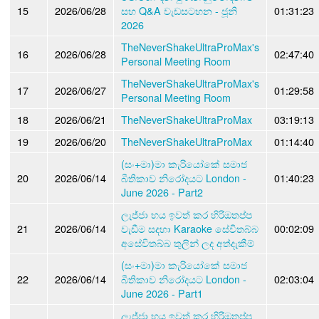
15
2026/06/28
සහ Q&A වැඩසටහන - ජූනි
01:31:23
2026
TheNeverShakeUltraProMax's
16
2026/06/28
02:47:40
Personal Meeting Room
TheNeverShakeUltraProMax's
17
2026/06/27
01:29:58
Personal Meeting Room
18
2026/06/21
TheNeverShakeUltraProMax
03:19:13
19
2026/06/20
TheNeverShakeUltraProMax
01:14:40
(සං+මා)මා කැරියෝකේ සමාජ
20
2026/06/14
බීතිකාව නිරෝදයට London -
01:40:23
June 2026 - Part2
ලැජ්ජා භය ඉවත් කර හිරිඔතප්ප
21
2026/06/14
වැඩීම සදහා Karaoke සේවිතබ්බ
00:02:09
අසේවිතබ්බ තුලින් ලද අත්දැකීම්
(සං+මා)මා කැරියෝකේ සමාජ
22
2026/06/14
බීතිකාව නිරෝදයට London -
02:03:04
June 2026 - Part1
ලැජ්ජා භය ඉවත් කර හිරිඔතප්ප