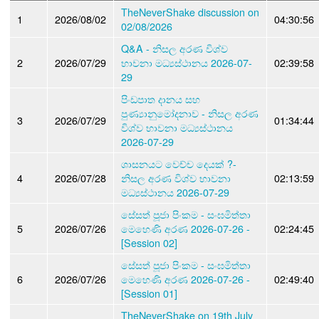
TheNeverShake discussion on
1
2026/08/02
04:30:56
02/08/2026
Q&A - නිසල අරණ විශ්ව
2
2026/07/29
භාවනා මධ්‍යස්ථානය 2026-07-
02:39:58
29
පිංඩපාත දානය සහ
පුණ්‍යානුමෝදනාව - නිසල අරණ
3
2026/07/29
01:34:44
විශ්ව භාවනා මධ්‍යස්ථානය
2026-07-29
ශාසනයට වෙච්ච දෙයක් ?-
4
2026/07/28
නිසල අරණ විශ්ව භාවනා
02:13:59
මධ්‍යස්ථානය 2026-07-29
සේසත් පූජා පිංකම - සංඝමිත්තා
5
2026/07/26
මෙහෙණි අරණ 2026-07-26 -
02:24:45
[Session 02]
සේසත් පූජා පිංකම - සංඝමිත්තා
6
2026/07/26
මෙහෙණි අරණ 2026-07-26 -
02:49:40
[Session 01]
TheNeverShake on 19th July