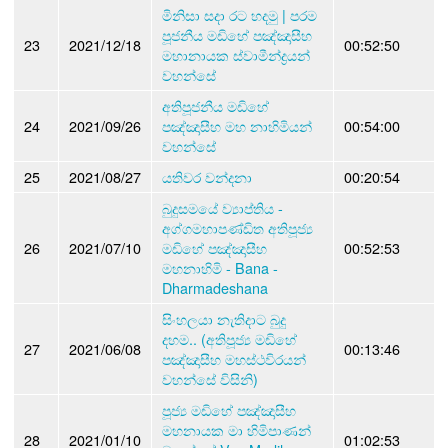
මිනිසා සදා රට හදමු | පරම
පූජනීය මඩිහේ පඤ්ඤාසීහ
23
2021/12/18
00:52:50
මහානායක ස්වාමීන්ද්‍රයන්
වහන්සේ
අතිපූජනීය මඩිහේ
24
2021/09/26
පඤ්ඤාසීහ මහ නාහිමියන්
00:54:00
වහන්සේ
25
2021/08/27
යතිවර වන්දනා
00:20:54
බුදුසමයේ ව්‍යාප්තිය -
අග්ගමහාපණ්ඩිත අතිපූජ්‍ය
26
2021/07/10
මඩිහේ පඤ්ඤාසීහ
00:52:53
මහනාහිමි - Bana -
Dharmadeshana
සිංහලයා නැතිදාට බුදු
දහම.. (අතිපූජ්‍ය මඩිහේ
27
2021/06/08
00:13:46
පඤ්ඤාසීහ මහස්ථවිරයන්
වහන්සේ විසිනි)
පූජ්‍ය මඩිහේ පඤ්ඤාසීහ
මහනායක මා හිමිපාණන්
28
2021/01/10
01:02:53