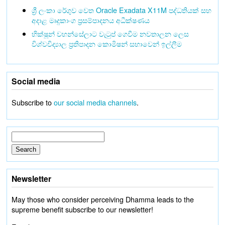
ශ්‍රී ලංකා රේගුව වෙත Oracle Exadata X11M පද්ධතියක් සහ
අදාළ මෘදුකාංග ප්‍රසම්පාදනය අධීක්ෂණය
භික්ෂූන් වහන්සේලාට වැටුප් ගෙවීම නවතාලන ලෙස
විශ්වවිද්‍යාල ප්‍රතිපාදන කොමිෂන් සභාවෙන් ඉල්ලීම
Social media
Subscribe to
our social media channels
.
Newsletter
May those who consider perceiving Dhamma leads to the
supreme benefit subscribe to our newsletter!