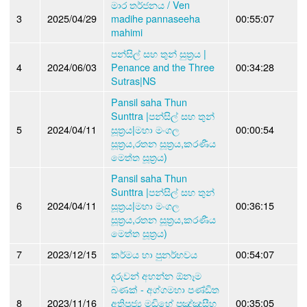
මාර තර්ජනය / Ven
3
2025/04/29
madihe pannaseeha
00:55:07
mahimi
පන්සිල් සහ තුන් සුත්‍රය |
4
2024/06/03
Penance and the Three
00:34:28
Sutras|NS
Pansil saha Thun
Sunttra |පන්සිල් සහ තුන්
5
2024/04/11
සූත්‍රය|මහා මංගල
00:00:54
සූත්‍රය,රතන සූත්‍රය,කරණීය
මෙත්ත සූත්‍රය)
Pansil saha Thun
Sunttra |පන්සිල් සහ තුන්
6
2024/04/11
සූත්‍රය|මහා මංගල
00:36:15
සූත්‍රය,රතන සූත්‍රය,කරණීය
මෙත්ත සූත්‍රය)
7
2023/12/15
කර්මය හා පුනර්භවය
00:54:07
දරුවන් අහන්න ඕනෑම
බණක් - අග්ගමහා පණ්ඩිත
8
2023/11/16
අතිපූජ්‍ය මඩිහේ පඤ්ඤාසීහ
00:35:05