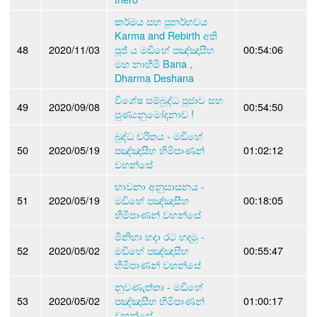
කර්මය සහ පුනර්භවය
Karma and Rebirth අති
48
2020/11/03
පූජ් ය මඩිහේ පඤ්ඤාසීහ
00:54:06
මහ නාහිමි Bana ,
Dharma Deshana
විශේෂ සම්බුද්ධ පූජාව සහ
49
2020/09/08
00:54:50
පුණ්‍යනුමෝදනාව !
බුද්ධ චරිතය - මඩිහේ
50
2020/05/19
පඤ්ඤාසීහ හිමිපාණන්
01:02:12
වහන්සේ
භාවනා අනුසාසනය -
51
2020/05/19
මඩිහේ පඤ්ඤාසීහ
00:18:05
හිමිපාණන් වහන්සේ
මිනිහා හදා රට හදමු -
52
2020/05/02
මඩිහේ පඤ්ඤාසීහ
00:55:47
හිමිපාණන් වහන්සේ
නුවණැත්තා - මඩිහේ
53
2020/05/02
පඤ්ඤාසීහ හිමිපාණන්
01:00:17
වහන්සේ