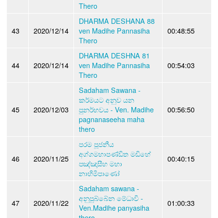
Thero
DHARMA DESHANA 88
43
2020/12/14
ven Madihe Pannasiha
00:48:55
Thero
DHARMA DESHNA 81
44
2020/12/14
ven Madihe Pannasiha
00:54:03
Thero
Sadaham Sawana -
කර්මයට අනුව යන
45
2020/12/03
පුනර්භවය - Ven. Madihe
00:56:50
pagnanaseeha maha
thero
පරම පූජනීය
අග්ගමහාපණ්ඩිත මඩිහේ
46
2020/11/25
00:40:15
පඤ්ඤාසීහ මහා
නාහිමිපාණෝ
Sadaham sawana -
අනුපුබ්බේන මේධාවි -
47
2020/11/22
01:00:33
Ven.Madihe panyasiha
thero