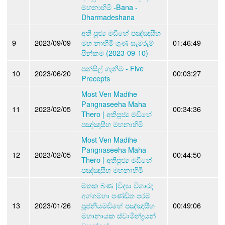
මහනාහිමි -Bana -
Dharmadeshana
අති පූජ්‍ය මඩිහේ පඤ්ඤාසීහ
9
2023/09/09
මහ නාහිමි ගුණ සැමරුම්
01:46:49
පින්කම (2023-09-10)
පන්සිල් ගැනීම - Five
10
2023/06/20
00:03:27
Precepts
Most Ven Madihe
Pangnaseeha Maha
11
2023/02/05
00:34:36
Thero | අතිපූජ්‍ය මඩිහේ
පඤ්ඤාසීහ මහනාහිමි
Most Ven Madihe
Pangnaseeha Maha
12
2023/02/05
00:44:50
Thero | අතිපූජ්‍ය මඩිහේ
පඤ්ඤාසීහ මහනාහිමි
මතක බණ |විද්‍යා විශාරද
අග්ගමහා පණ්ඩිත පරම
13
2023/01/26
පූජනීයමඩිහේ පඤ්ඤාසීහ
00:49:06
මහානායක ස්වාමීන්ද්‍රයන්