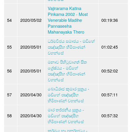
Vajirarama Katina
Pinkama 2002 - Most
54
2020/05/02
Venerable Madihe
00:19:36
Pannaseeha
Mahanayaka Thero
ධර්මවිජය සමාජය - මඩිහේ
55
2020/05/01
පඤ්ඤාසීහ හිමිපාණන්
01:02:45
වහන්සේ
මනාව පිහිටුවාගත් සිත
ශ්‍රේෂ්ඨය - මඩිහේ
56
2020/05/01
00:52:02
පඤ්ඤාසීහ හිමිපාණන්
වහන්සේ
බොධිරාජ කුමාර සූත්‍රය -
57
2020/04/30
මඩිහේ පඤ්ඤාසීහ
00:57:11
හිමිපාණන් වහන්සේ
මාර තජ්‍ජනීය සූත්‍රය -
58
2020/04/30
මඩිහේ පඤ්ඤාසීහ
00:57:32
හිමිපාණන් වහන්සේ
කර්මය හා පුනර්භවය -