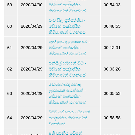
59
2020/04/30
මඩිහේ පඤ්ඤාසීහ
00:54:03
හිමිපාණන් වහන්සේ
පංච සීල ප්‍රතිපත්තිය -
60
2020/04/29
මඩිහේ පඤ්ඤාසීහ
00:48:55
හිමිපාණන් වහන්සේ
තුන් සූත්‍ර අනුසාසනාව -
61
2020/04/29
මඩිහේ පඤ්ඤාසීහ
00:12:31
හිමිපාණන් වහන්සේ
පන්සිල් සමාදන් වීම -
62
2020/04/29
මඩිහේ පඤ්ඤාසීහ
00:03:26
හිමිපාණන් වහන්සේ
කොහොමද හොඳ
ළමයෙක් වෙන්නේ -
63
2020/04/29
00:35:53
මඩිහේ පඤ්ඤාසීහ
හිමිපාණන් වහන්සේ
ධර්ම දේශනය - මඩිහේ
64
2020/04/29
පඤ්ඤාසීහ හිමිපාණන්
00:58:58
වහන්සේ
අති පූජනීය මඩිහේ