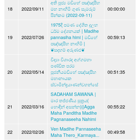
අති පූජ්‍ය මඩිහේ පඤ්ඤාසීහ
18
2022/09/11
මහ නාහිමි ගුණ සැමරුම්
00:00:00
පින්කම (2022-09-11)
1975දී පමණ දේශිත දුලභ
ධර්ම දේශනයක් | Madihe
19
2022/07/26
pannasiha himi | මඩිහේ
00:59:13
පඤ්ඤාසීහ නාහිමි |
❦සදහම් අරුණළු❦
විද්‍යා විශාරද අග්ගමහා
පණ්ඩිත පරම
20
2022/05/14
පූජනීයමඩිහේ පඤ්ඤාසීහ
00:51:35
මහානායක
ස්වාමීන්ද්‍රයාණන්වහන්සේ
SADAHAM SAWANA |
මාර තජ්ජණීය සූත්‍රය(
21
2022/03/16
හොඳින් අසන්න)||Agga
00:55:22
Maha Panditha Madihe
Pagnanaseeha Nahimi
Ven Madihe Pannaseeha
22
2022/02/26
00:49:58
Maha Thero_Karmaya...