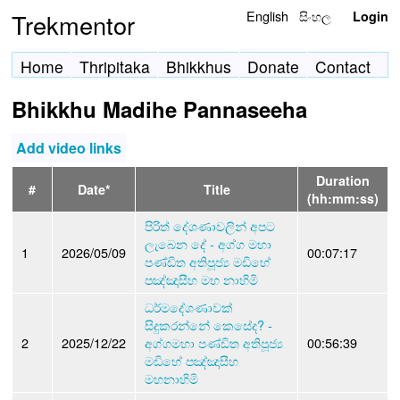
English
සිංහල
Trekmentor
Login
Home
Thripitaka
Bhikkhus
Donate
Contact
Bhikkhu Madihe Pannaseeha
Add video links
Duration
#
Date*
Title
(hh:mm:ss)
පිරිත් දේශණාවලින් අපට
ලැබෙන දේ - අග්ග මහා
1
2026/05/09
00:07:17
පණ්ඩිත අතිපූජ්‍ය මඩිහේ
පඤ්ඤාසීහ මහ නාහිමි
ධර්මදේශණාවක්
සිදුකරන්නේ කෙසේද? -
2
2025/12/22
අග්ගමහා පණ්ඩිත අතිපූජ්‍ය
00:56:39
මඩිහේ පඤ්ඤාසීහ
මහනාහිමි