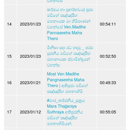
වහන්සේ
කර්මය හා පුනර්භවය| පූජ්‍ය
මඩිහේ පඤ්ඤාසීහ
මහනායක මා හිමිපාණන්
14
2023/01/23
00:54:11
වහන්සේ Ven.Madihe
Pannaseeha Maha
Thero
මිනිසා සදා රට හදමු _ පරම
පූජනීය මඩිහේ පඤ්ඤාසීහ
15
2023/01/23
00:52:50
මහානායක ස්වාමීන්ද්‍රයන්
වහන්ස
Most Ven Madihe
Pangnaseeha Maha
16
2023/01/21
00:49:33
Thero | අතිපූජ්‍ය මඩිහේ
පඤ්ඤාසීහ මහනාහිමි
#මාර_තජ්ජනීය_සූත්‍රය
Mara Thajjaniya
17
2023/01/12
Suthraya අතිපූජනීය
00:55:05
මඩිහේ පඤ්ඤාසීහ
මහනාහිමියන්.