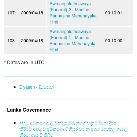
Awmangalothsawaya
(Funeral) 2 - Madihe
107
2009/04/18
00:10:01
Pannasiha Mahanayaka
Himi
Awmangalothsawaya
(Funeral) 1 - Madihe
108
2009/04/18
00:10:00
Pannasiha Mahanayaka
Himi
* Dates are in UTC.
Diyasen - දියසෙන්
Lanka Governance
ඉහළ අධිකරණවල විනිසුරුවරුන්ගේ විශ්‍රාම වයස දීර්ඝ
කිරීමට අදාළව අධිකරණ විනිසුරුවරුන් අතර බරපතල ගැටලු
නිර්මාණය වී තිබීම