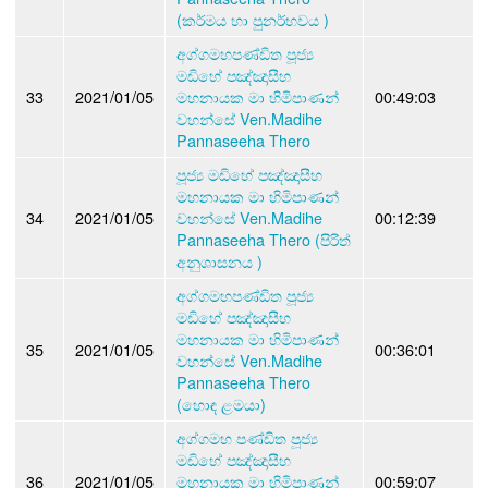
(කර්මය හා පුනර්භවය )
අග්ගමහපණ්ඩිත පූජ්‍ය
මඩිහේ පඤ්ඤාසීහ
33
2021/01/05
මහනායක මා හිමිපාණන්
00:49:03
වහන්සේ Ven.Madihe
Pannaseeha Thero
පූජ්‍ය මඩිහේ පඤ්ඤාසීහ
මහනායක මා හිමිපාණන්
34
2021/01/05
වහන්සේ Ven.Madihe
00:12:39
Pannaseeha Thero (පිරිත්
අනුශාසනය )
අග්ගමහපණ්ඩිත පූජ්‍ය
මඩිහේ පඤ්ඤාසීහ
මහනායක මා හිමිපාණන්
35
2021/01/05
00:36:01
වහන්සේ Ven.Madihe
Pannaseeha Thero
(හොඳ ළමයා)
අග්ගමහ පණ්ඩිත පූජ්‍ය
මඩිහේ පඤ්ඤාසීහ
36
2021/01/05
මහනායක මා හිමිපාණන්
00:59:07