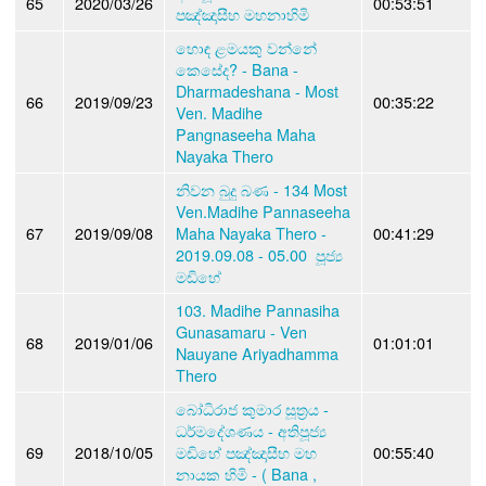
65
2020/03/26
00:53:51
පඤ්ඤාසීහ මහනාහිමි
හොඳ ළමයකු වන්නේ
කෙසේද? - Bana -
Dharmadeshana - Most
66
2019/09/23
00:35:22
Ven. Madihe
Pangnaseeha Maha
Nayaka Thero
නිවන බුදු බණ - 134 Most
Ven.Madihe Pannaseeha
67
2019/09/08
Maha Nayaka Thero -
00:41:29
2019.09.08 - 05.00 පූජ්‍ය
මඩිහේ
103. Madihe Pannasiha
Gunasamaru - Ven
68
2019/01/06
01:01:01
Nauyane Ariyadhamma
Thero
බෝධිරාජ කුමාර සූත්‍රය -
ධර්මදේශණය - අතිපූජ්‍ය
69
2018/10/05
මඩිහේ පඤ්ඤාසීහ මහ
00:55:40
නායක හිමි - ( Bana ,