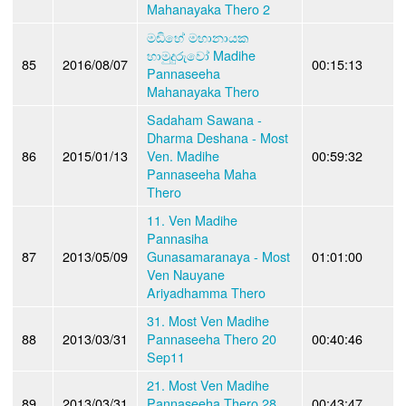
Mahanayaka Thero 2
මඩිහේ මහානායක
හාමුදුරුවෝ Madihe
85
2016/08/07
00:15:13
Pannaseeha
Mahanayaka Thero
Sadaham Sawana -
Dharma Deshana - Most
86
2015/01/13
Ven. Madihe
00:59:32
Pannaseeha Maha
Thero
11. Ven Madihe
Pannasiha
87
2013/05/09
Gunasamaranaya - Most
01:01:00
Ven Nauyane
Ariyadhamma Thero
31. Most Ven Madihe
88
2013/03/31
Pannaseeha Thero 20
00:40:46
Sep11
21. Most Ven Madihe
89
2013/03/31
Pannaseeha Thero 28
00:43:47