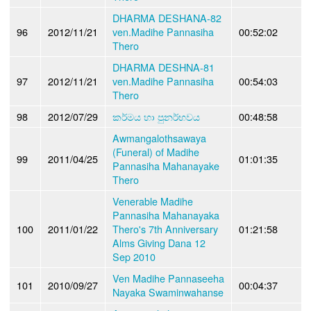
DHARMA DESHANA-82
96
2012/11/21
ven.Madihe Pannasiha
00:52:02
Thero
DHARMA DESHNA-81
97
2012/11/21
ven.Madihe Pannasiha
00:54:03
Thero
98
2012/07/29
කර්මය හා පුනර්භවය
00:48:58
Awmangalothsawaya
(Funeral) of Madihe
99
2011/04/25
01:01:35
Pannasiha Mahanayake
Thero
Venerable Madihe
Pannasiha Mahanayaka
100
2011/01/22
Thero's 7th Anniversary
01:21:58
Alms Giving Dana 12
Sep 2010
Ven Madihe Pannaseeha
101
2010/09/27
00:04:37
Nayaka Swaminwahanse