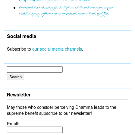
භික්ෂූන් වහන්සේලාට වැටුප් ගෙවීම නවතාලන ලෙස
විශ්වවිද්‍යාල ප්‍රතිපාදන කොමිෂන් සභාවෙන් ඉල්ලීම
Social media
Subscribe to
our social media channels
.
Newsletter
May those who consider perceiving Dhamma leads to the
supreme benefit subscribe to our newsletter!
Email: