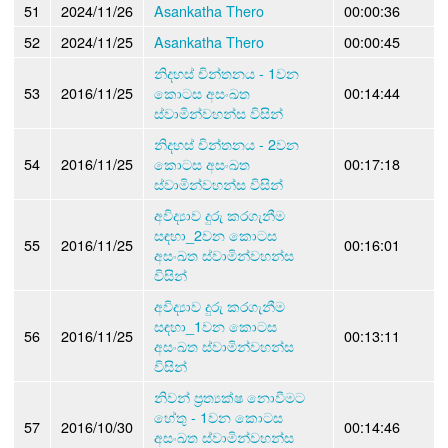
51
2024/11/26
Asankatha Thero
00:00:36
52
2024/11/25
Asankatha Thero
00:00:45
නිදහස් චින්තනය - 1වන
53
2016/11/25
කොටස අසංඛත
00:14:44
ස්වාමින්වහන්ස විසින්
නිදහස් චින්තනය - 2වන
54
2016/11/25
කොටස අසංඛත
00:17:18
ස්වාමින්වහන්ස විසින්
අවිද්‍යාව දුරු කරගැනීම
සඳහා_2වන කොටස
55
2016/11/25
00:16:01
අසංඛත ස්වාමින්වහන්ස
විසින්
අවිද්‍යාව දුරු කරගැනීම
සඳහා_1වන කොටස
56
2016/11/25
00:13:11
අසංඛත ස්වාමින්වහන්ස
විසින්
නිවන් ප්‍රත්‍යක්ෂ නොවීමට
හේතු - 1වන කොටස
57
2016/10/30
00:14:46
අසංඛත ස්වාමින්වහන්ස