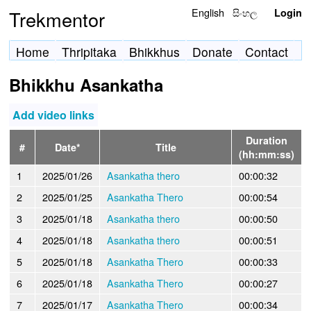
English
සිංහල
Trekmentor
Login
Home
Thripitaka
Bhikkhus
Donate
Contact
Bhikkhu Asankatha
Add video links
Duration
#
Date*
Title
(hh:mm:ss)
1
2025/01/26
Asankatha thero
00:00:32
2
2025/01/25
Asankatha Thero
00:00:54
3
2025/01/18
Asankatha thero
00:00:50
4
2025/01/18
Asankatha thero
00:00:51
5
2025/01/18
Asankatha Thero
00:00:33
6
2025/01/18
Asankatha Thero
00:00:27
7
2025/01/17
Asankatha Thero
00:00:34