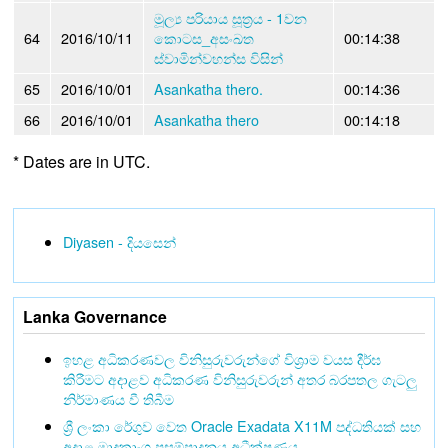
මූල්‍ය පරියාය සූත්‍රය - 1වන
64
2016/10/11
කොටස_අසංඛත
00:14:38
ස්වාමින්වහන්ස විසින්
65
2016/10/01
Asankatha thero.
00:14:36
66
2016/10/01
Asankatha thero
00:14:18
* Dates are in UTC.
Diyasen - දියසෙන්
Lanka Governance
ඉහළ අධිකරණවල විනිසුරුවරුන්ගේ විශ්‍රාම වයස දීර්ඝ
කිරීමට අදාළව අධිකරණ විනිසුරුවරුන් අතර බරපතල ගැටලු
නිර්මාණය වී තිබීම
ශ්‍රී ලංකා රේගුව වෙත Oracle Exadata X11M පද්ධතියක් සහ
අදාළ මෘදුකාංග ප්‍රසම්පාදනය අධීක්ෂණය