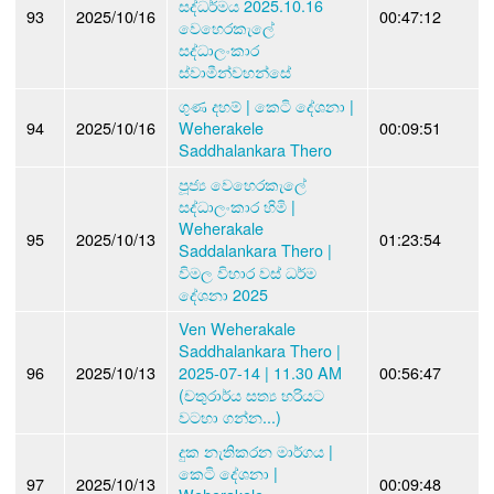
සද්ධර්මය 2025.10.16
93
2025/10/16
00:47:12
වෙහෙරකැලේ
සද්ධාලංකාර
ස්වාමීන්වහන්සේ
ගුණ දහම් | කෙටි දේශනා |
94
2025/10/16
Weherakele
00:09:51
Saddhalankara Thero
පූජ්‍ය වෙහෙරකැලේ
සද්ධාලංකාර හිමි |
Weherakale
95
2025/10/13
01:23:54
Saddalankara Thero |
විමල විහාර වස් ධර්ම
දේශනා 2025
Ven Weherakale
Saddhalankara Thero |
96
2025/10/13
2025-07-14 | 11.30 AM
00:56:47
(චතුරාර්ය සත්‍ය හරියට
වටහා ගන්න...)
දුක නැතිකරන මාර්ගය |
කෙටි දේශනා |
97
2025/10/13
00:09:48