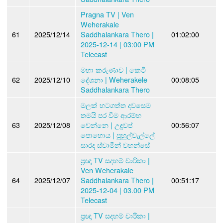
Pragna TV | Ven
Weherakale
61
2025/12/14
Saddhalankara Thero |
01:02:00
2025-12-14 | 03:00 PM
Telecast
මහා කරුණාව | කෙටි
62
2025/12/10
දේශනා | Weherakele
00:08:05
Saddhalankara Thero
මලක් හටගත්ත දවසෙම
තමයි පර වීම ආරම්භ
63
2025/12/08
වෙන්නෙ | උඳුවප්
00:56:07
පොහොය | පුහුල්වැල්ලේ
සාරද ස්වාමීන් වහන්සේ
ප්‍රඥා TV සදහම් චාරිකා |
Ven Weherakale
64
2025/12/07
Saddhalankara Thero |
00:51:17
2025-12-04 | 03.00 PM
Telecast
ප්‍රඥා TV සදහම් චාරිකා |