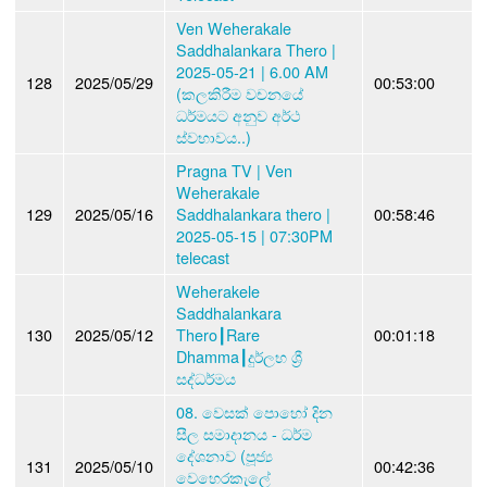
Ven Weherakale
Saddhalankara Thero |
2025-05-21 | 6.00 AM
128
2025/05/29
00:53:00
(කලකිරීම වචනයේ
ධර්මයට අනුව අර්ථ
ස්වභාවය..)
Pragna TV | Ven
Weherakale
129
2025/05/16
Saddhalankara thero |
00:58:46
2025-05-15 | 07:30PM
telecast
Weherakele
Saddhalankara
130
2025/05/12
Thero┃Rare
00:01:18
Dhamma┃දුර්ලභ ශ්‍රී
සද්ධර්මය
08. වෙසක් පොහෝ දින
සීල සමාදානය - ධර්ම
දේශනාව (පූජ්‍ය
131
2025/05/10
00:42:36
වෙහෙරකැලේ