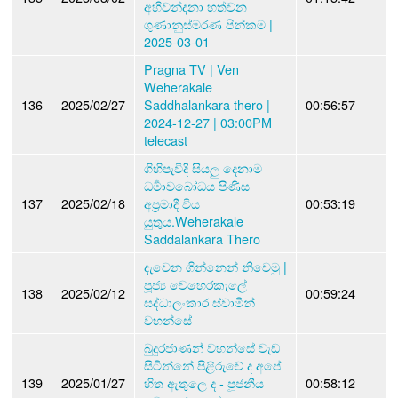
අහිවන්දනා හත්වන
ගුණානුස්මරණ පින්කම |
2025-03-01
Pragna TV | Ven
Weherakale
136
2025/02/27
Saddhalankara thero |
00:56:57
2024-12-27 | 03:00PM
telecast
ගිහිපැවිදි සියලු දෙනාම
ධර්‍මාවබෝධය පිණිස
137
2025/02/18
අප්‍රමාදී විය
00:53:19
යුතුය.Weherakale
Saddalankara Thero
දැවෙන ගින්නෙන් නිවෙමු |
පූජ්‍ය වෙහෙරකැලේ
138
2025/02/12
00:59:24
සද්ධාලංකාර ස්වාමීන්
වහන්සේ
බුදුරජාණන් වහන්සේ වැඩ
සිටින්නේ පිළිරුවේ ද අපේ
139
2025/01/27
හිත ඇතුලෙ ද - පූජනීය
00:58:12