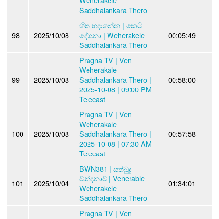
Weherakele
Saddhalankara Thero
හිත හදාගන්න | කෙටි
98
2025/10/08
දේශනා | Weherakele
00:05:49
Saddhalankara Thero
Pragna TV | Ven
Weherakale
99
2025/10/08
Saddhalankara Thero |
00:58:00
2025-10-08 | 09:00 PM
Telecast
Pragna TV | Ven
Weherakale
100
2025/10/08
Saddhalankara Thero |
00:57:58
2025-10-08 | 07:30 AM
Telecast
BWN381 | සත්බුදු
වන්දනාව | Venerable
101
2025/10/04
01:34:01
Weherakele
Saddhalankara Thero
Pragna TV | Ven