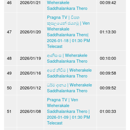
46
2026/01/21
Weherakele
00:09:42
Saddhalankara Thero
Pragna TV | විපත
කුසලයෙන් ජයගමු | Ven
Weherakale
47
2026/01/20
01:13:30
Saddhalankara Thero|
2026-01-18 | 01:30 PM
Telecast
ආනිසංස | Weherakele
48
2026/01/19
00:10:00
Saddhalankara Thero
අපේ නිවීම | Weherakele
49
2026/01/16
00:09:58
Saddhalankara Thero
ධර්ම දානය | Weherakele
50
2026/01/12
00:09:52
Saddhalankara Thero
Pragna TV | Ven
Weherakale
51
2026/01/08
Saddhalankara Thero |
01:00:33
2026-01-09 | 01:30 PM
Telecast