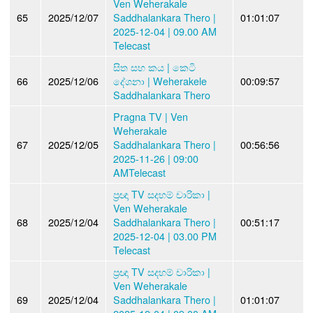
Ven Weherakale
65
2025/12/07
Saddhalankara Thero |
01:01:07
2025-12-04 | 09.00 AM
Telecast
සිත සහ කය | කෙටි
66
2025/12/06
දේශනා | Weherakele
00:09:57
Saddhalankara Thero
Pragna TV | Ven
Weherakale
67
2025/12/05
Saddhalankara Thero |
00:56:56
2025-11-26 | 09:00
AMTelecast
ප්‍රඥා TV සදහම් චාරිකා |
Ven Weherakale
68
2025/12/04
Saddhalankara Thero |
00:51:17
2025-12-04 | 03.00 PM
Telecast
ප්‍රඥා TV සදහම් චාරිකා |
Ven Weherakale
69
2025/12/04
Saddhalankara Thero |
01:01:07