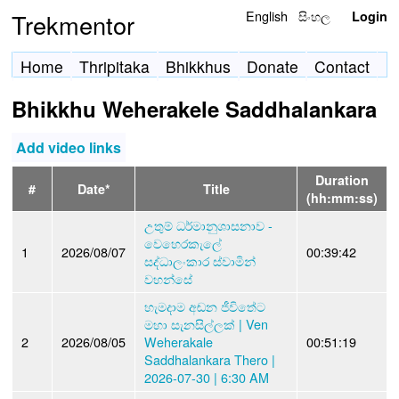
English
සිංහල
Trekmentor
Login
Home
Thripitaka
Bhikkhus
Donate
Contact
Bhikkhu Weherakele Saddhalankara
Add video links
Duration
#
Date*
Title
(hh:mm:ss)
උතුම් ධර්මානුශාසනාව -
වෙහෙරකැලේ
1
2026/08/07
00:39:42
සද්ධාලංකාර ස්වාමින්
වහන්සේ
හැමදාම අඬන ජීවිතේට
මහා සැනසිල්ලක් | Ven
2
2026/08/05
Weherakale
00:51:19
Saddhalankara Thero |
2026-07-30 | 6:30 AM