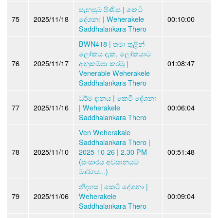
සැනසුම පිණිස | කෙටි
75
2025/11/18
දේශනා | Weherakele
00:10:00
Saddhalankara Thero
BWN418 | තමා තුළින්
ලෝකය දැක, ලෝකයාට
76
2025/11/17
අනුකම්පා කරමු |
01:08:47
Venerable Weherakele
Saddhalankara Thero
ධර්ම දානය | කෙටි දේශනා
77
2025/11/16
| Weherakele
00:06:04
Saddhalankara Thero
Ven Weherakale
Saddhalankara Thero |
78
2025/11/10
2025-10-26 | 2.30 PM
00:51:48
(සංසාරය අවසානයට
මාර්ගය...)
නිදහස | කෙටි දේශනා |
79
2025/11/06
Weherakele
00:09:04
Saddhalankara Thero