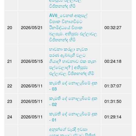
විජිතනන්ද හිමි
AV6_වෙනත් අකුසල්
විපාක විනාශවීමට
20
2026/05/21
ථීනමිද්ධයේ විපාක
00:32:27
බලපෑම. අතිපූජ්‍ය එල්ලාවල
විජිතනන්ද හිමි
භාවනා කරළා නැවත
පරණ ඇබ්බැහි වලට
21
2026/05/15
ගියාද? භාවනාව එක තැන
00:24:18
පල්වෙලාද? | අතිපූජ්‍ය
එල්ලාවල විජිතනන්ද හිමි
කැමති දේ නොලැබිමේ දුක
22
2026/05/11
01:37:07
- 03
කැමති දේ නොලැබිමේ දුක
23
2026/05/11
01:31:50
- 02
කැමති දේ නොලැබිමේ දුක
24
2026/05/11
01:29:14
- 01
අනුන්ගේ වැරදි ඉවසා
හොඳ කළාට ඒවාට සිතින්