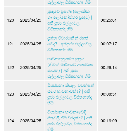
එල්ලාවල විජිතනන්ද හිමි
ප්‍රඥාවේ ප්‍රභේද (ලෞකික
හා ලෝකෝත්තර ප්‍රඥාව) |
120
2025/04/25
00:25:01
අති පූජ්‍ය එල්ලාවල
විජිතනන්ද හිමි
ප්‍රශ්න විචාරයකින් රහත්
121
2025/04/25
වේද? | අතිපූජ්‍ය එල්ලාවල
00:07:17
විජිතනන්ද හිමි
භාවනානුයුක්ත සුත්‍රය
(නිවන් මාර්ගයට අත්‍යවශ්‍ය
122
2025/04/25
00:29:14
සාධක) | අති පූජ්‍ය
එල්ලාවල විජිතනන්ද හිමි
විපස්සනා කියලා වඩන්නේ
සමථ භාවනාවක්ද? | අති
123
2025/04/25
00:08:51
පූජ්‍ය එල්ලාවල විජිතනන්ද
හිමි
විපස්සනා භාවනාවේදී
සිතුවිලි ඒම වරදක්ද? | අති
124
2025/04/25
00:16:09
පූජ්‍ය එල්ලාවල විජිතනන්ද
හිමි