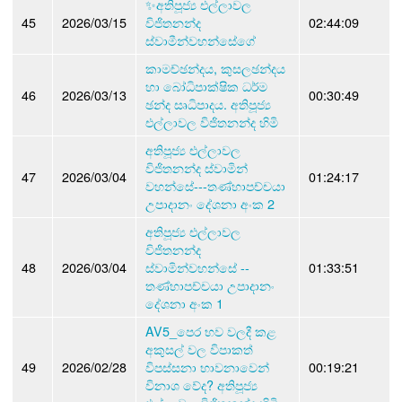
✨අතිපූජ්‍ය එල්ලාවල
45
2026/03/15
විජිතනන්ද
02:44:09
ස්වාමීන්වහන්සේගේ
කාමච්ඡන්දය, කුසලඡන්දය
හා බෝධිපාක්ෂික ධර්ම
46
2026/03/13
00:30:49
ඡන්ද සෘධිපාදය. අතිපූජ්‍ය
එල්ලාවල විජිතනන්ද හිමි
අතිපූජ්‍ය එල්ලාවල
විජිතනන්ද ස්වාමින්
47
2026/03/04
01:24:17
වහන්සේ---තණ්හාපච්චයා
උපාදානං දේශනා අංක 2
අතිපූජ්‍ය එල්ලාවල
විජිතනන්ද
48
2026/03/04
ස්වාමින්වහන්සේ --
01:33:51
තණ්හාපච්චයා උපාදානං
දේශනා අංක 1
AV5_පෙර භව වලදී කළ
අකුසල් වල විපාකත්
49
2026/02/28
විපස්සනා භාවනාවෙන්
00:19:21
විනාශ වේද? අතිපූජ්‍ය