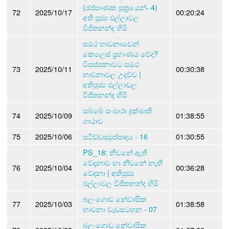
(ඡප්පාණක සූත්‍රයෙන්- 4)
72
2025/10/17
00:20:24
අති පූජ්‍ය එල්ලාවල
විජිතනන්ද හිමි
සමථ භාවනාවෙන්
කෙලෙස් ප්‍රහාණය වේද?
විපස්සනාවට සමථ
73
2025/10/11
00:30:38
භාවනාවල උදව්ව |
අතිපූජ්‍ය එල්ලාවල
විජිතනන්ද හිමි
සබ්බේ සංඛාරා දුක්ඛාති
74
2025/10/09
01:38:55
ගාථාව
75
2025/10/06
පටිච්චසමුප්පාදය - 16
01:30:55
PS_18: නිවනේ ඇති
වේදනාව හා නිවනේ නැති
76
2025/10/04
00:36:28
වේදනා | අතිපූජ්‍ය
එල්ලාවල විජිතනන්ද හිමි
බලංගොඩ නේවාසික
77
2025/10/03
01:38:58
භාවනා වැඩසටහන - 07
බලංගොඩ නේවාසික