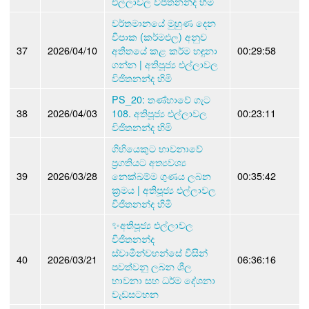
එල්ලාවල විජිතනන්ද හිමි
වර්තමානයේ මුහුණ දෙන
විපාක (කර්මඵල) අනුව
37
2026/04/10
අතීතයේ කළ කර්ම හඳුනා
00:29:58
ගන්න | අතිපූජ්‍ය එල්ලාවල
විජිතනන්ද හිමි
PS_20: තණ්හාවේ ගැට
38
2026/04/03
108. අතිපූජ්‍ය එල්ලාවල
00:23:11
විජිතනන්ද හිමි
ගිහියෙකුට භාවනාවේ
ප්‍රගතියට අත්‍යවශ්‍ය
39
2026/03/28
නෙක්ඛම්ම ගුණය ලබන
00:35:42
ක්‍රමය | අතිපූජ්‍ය එල්ලාවල
විජිතනන්ද හිමි
✨අතිපූජ්‍ය එල්ලාවල
විජිතනන්ද
ස්වාමීන්වහන්සේ විසින්
40
2026/03/21
06:36:16
පවත්වනු ලබන ශීල
භාවනා සහ ධර්ම දේශනා
වැඩසටහන