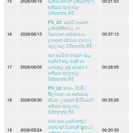
15
2026/06/19
ඇතිවෙන්නේ කොහේද? |
00:21:53
අතිපූජ්‍ය එල්ලාවල
විජිතනන්ද හිමි
PS_23: සැඟවී හැදෙන
උත්පත්තිභවය, හා
16
2026/06/13
විද්‍යාමාන කර්මභවය.
00:37:13
උපාදාන පච්චයා භවෝ |
එල්ලාවල විජිතනන්ද හිමි
බන අසමින් භාවනා කළ
හැකිද? කළ හැකි හා
17
2026/06/05
නොකළ යුතු අවස්ථා |
00:28:05
අතිපූජ්‍ය එල්ලාවල
විජිතනන්ද හිමි
PS_22: කාම-, දිට්ඨි-,
සීලබ්බත- හා අත්තවාද
18
2026/05/30
කියන උපාදාන දිට්ඨියමද?
00:35:25
අතිපූජ්‍ය එල්ලාවල
විජිතනන්ද හිමි
බණ අසා සෝවාන්වූ /
සෝවාන් වියහැකි ක්‍රමය |
19
2026/05/24
00:20:33
අතිපූජ්‍ය එල්ලාවල