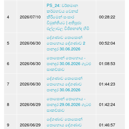
PS_24: වර්තමාන
කර්මභවය වෙනස්
4
2026/07/10
කිරීමෙන් සංසාර
00:28:22
විමුක්තියට | අතිපූජ්‍ය
එල්ලාවල විජිතනන්ද හිමි
දේශණාව පොසොන්
5
2026/06/30
පොහොය දේශණාව 2
00:52:04
පානදුර 30.06.2026
පොසොන් පොහොය -
6
2026/06/30
පානදුර 30.06.2026 ගැටළු
01:08:53
සාකච්ඡාව
දේශණාව පොසොන්
7
2026/06/30
පොහොය දේශණාව
01:44:23
පානදුර 30.06.2026
පොසොන් පොහොය -
8
2026/06/29
පානදුර 29.06.2026 ගැටළු
01:42:24
සාකච්ඡාව
දේශණාව පොසොන්
9
2026/06/29
පොහොය දේශණාව
01:46:57