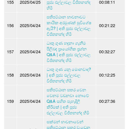
155
2025/04/25
පූජ්‍ය එල්ලාවල විජිතනන්ද
00:08:11
හිමි
සතිපට්ඨාන භාවනාවට
කායික අරමුණක් සුවිශේෂ
156
2025/04/24
00:21:22
ඇයි? | අති පූජ්‍ය එල්ලාවල
විජිතනන්ද හිමි
ධාතු ගුණ හඳුනා ගැනීම
පිලිබඳ ප්‍රායෝගික ප්‍රශ්න
157
2025/04/24
00:32:27
Q&A | අති පූජ්‍ය එල්ලාවල
විජිතනන්ද හිමි
ධාතු ගුණ යනු මොනවාද?
158
2025/04/24
| අති පූජ්‍ය එල්ලාවල
00:12:25
විජිතනන්ද හිමි
සතිපට්ඨාන සතර වෙන
වෙනම වඩනවා නොවේ
159
2025/04/24
Q&A සහිත පැහැදිලි
00:27:36
කිරීමක් | අති පූජ්‍ය
එල්ලාවල විජිතනන්ද හිමි
සක්මන් භාවනාවෙන්
සතිපට්ඨාන සතර වැඩෙන