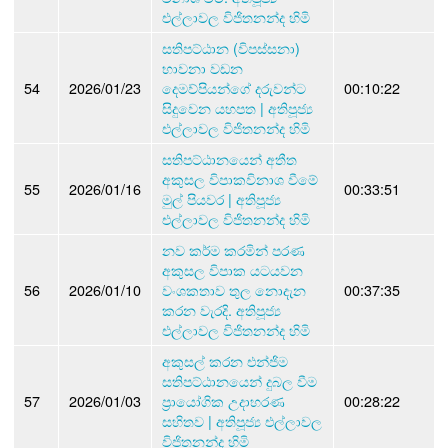
එල්ලාවල විජිතනන්ද හිමි
සතිපට්ඨාන (විපස්සනා)
භාවනා වඩන
54
2026/01/23
දෙමව්පියන්ගේ දරුවන්ට
00:10:22
සිදුවෙන යහපත | අතිපූජ්‍ය
එල්ලාවල විජිතනන්ද හිමි
සතිපට්ඨානයෙන් අතීත
අකුසල විපාකවිනාශ වීමේ
55
2026/01/16
00:33:51
මුල් පියවර | අතිපූජ්‍ය
එල්ලාවල විජිතනන්ද හිමි
නව කර්ම කරමින් පරණ
අකුසල විපාක යටයවන
56
2026/01/10
වංශකතාව තුල නොදැන
00:37:35
කරන වැරදි. අතිපූජ්‍ය
එල්ලාවල විජිතනන්ද හිමි
අකුසල් කරන එන්ජිම
සතිපට්ඨානයෙන් දුබල වීම
57
2026/01/03
ප්‍රායෝගික උදාහරණ
00:28:22
සහිතව | අතිපූජ්‍ය එල්ලාවල
විජිතනන්ද හිමි