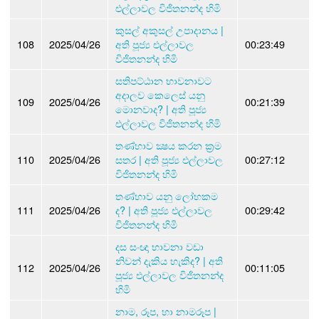
එල්ලාවල විජිතනන්ද හිමි
කුසල් අකුසල් උපාදානය |
108
2025/04/26
අති පූජ්‍ය එල්ලාවල
00:23:49
විජිතනන්ද හිමි
සතිපට්ඨාන භාවනාවට
අදාලව කෙලෙස් යනු
109
2025/04/26
00:21:39
මොනවාද? | අති පූජ්‍ය
එල්ලාවල විජිතනන්ද හිමි
තණ්හාව ක්‍ෂය කරන ක්‍රම
110
2025/04/26
සතර | අති පූජ්‍ය එල්ලාවල
00:27:12
විජිතනන්ද හිමි
තණ්හාව යනු ලෝභකම
111
2025/04/26
ද? | අති පූජ්‍ය එල්ලාවල
00:29:42
විජිතනන්ද හිමි
දස සංඥා භාවනා වඩා
නිවන් දැකිය හැකිද? | අති
112
2025/04/26
00:11:05
පූජ්‍ය එල්ලාවල විජිතනන්ද
හිමි
නාම, රූප, හා නාමරූප |