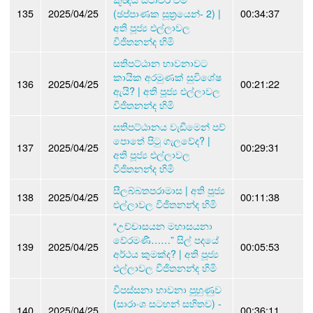
135
2025/04/25
(ඡප්පාණක සූත්‍රයෙන්- 2) |
00:34:37
අති පූජ්‍ය එල්ලාවල
විජිතනන්ද හිමි
සතිපට්ඨාන භාවනාවට
කායික අරමුණක් සුවිශේෂ
136
2025/04/25
00:21:22
ඇයි? | අති පූජ්‍ය එල්ලාවල
විජිතනන්ද හිමි
සතිපට්ඨානය වැඩීමෙන් පව්
පොතේ පිටු ගැලවේද? |
137
2025/04/25
00:29:31
අති පූජ්‍ය එල්ලාවල
විජිතනන්ද හිමි
සීලබ්බතපරාමාස | අති පූජ්‍ය
138
2025/04/25
00:11:38
එල්ලාවල විජිතනන්ද හිමි
“උච්චාසයන මහාසයනා
වේරමණී……” සිල් පදයේ
139
2025/04/25
00:05:53
අර්ථය කුමක්ද? | අති පූජ්‍ය
එල්ලාවල විජිතනන්ද හිමි
විපස්සනා භාවනා පුහුණුව
(සාරාංශ සටහන් සහිතව) -
140
2025/04/25
00:36:11