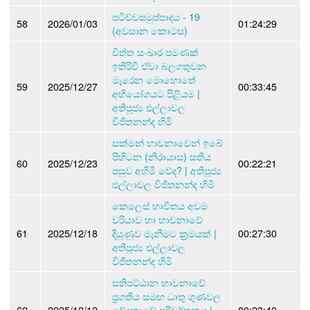
පටිච්චසමුප්පාදය - 19
58
2026/01/03
01:24:29
(අවසාන කොටස)
චිත්ත සංඛාර පමණක්
ඉතිරිවී ඒවා බලගතුවන
මැරෙන මොහොතේ
59
2025/12/27
00:33:45
අභියෝගයට පිළියම |
අතිපූජ්‍ය එල්ලාවල
විජිතනන්ද හිමි
සක්මන් භාවනාවෙන් ඉබේ
පිහිටන (නිරායාස) සතිය
60
2025/12/23
00:22:21
පසුව අහිමි වේද? | අතිපූජ්‍ය
එල්ලාවල විජිතනන්ද හිමි
කෙලෙස් භාවිතය අවම
චරියාව හා භාවනාවේ
61
2025/12/18
දියුණුව මැනීමට ක්‍රමයක් |
00:27:30
අතිපූජ්‍ය එල්ලාවල
විජිතනන්ද හිමි
සතිපට්ඨාන භාවනාවේ
ප්‍රගතිය සමඟ ධාතු ගුණවල
62
2025/12/12
වේදනාවේ පරිවර්තනය |
00:23:40