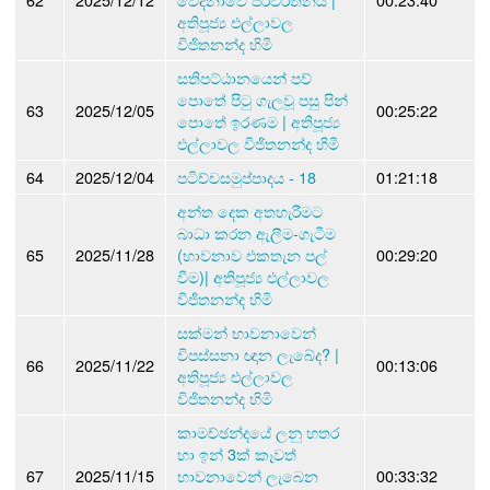
අතිපූජ්‍ය එල්ලාවල
විජිතනන්ද හිමි
සතිපට්ඨානයෙන් පව්
පොතේ පිටු ගැලවූ පසු පින්
63
2025/12/05
00:25:22
පොතේ ඉරණම | අතිපූජ්‍ය
එල්ලාවල විජිතනන්ද හිමි
64
2025/12/04
පටිච්චසමුප්පාදය - 18
01:21:18
අන්ත දෙක අතහැරීමට
බාධා කරන ඇලීම-ගැටීම
65
2025/11/28
(භාවනාව එකතැන පල්
00:29:20
වීම)| අතිපූජ්‍ය එල්ලාවල
විජිතනන්ද හිමි
සක්මන් භාවනාවෙන්
විපස්සනා ඥාන ලැබේද? |
66
2025/11/22
00:13:06
අතිපූජ්‍ය එල්ලාවල
විජිතනන්ද හිමි
කාමච්ඡන්දයේ ලනු හතර
හා ඉන් 3ක් කෑවත්
67
2025/11/15
භාවනාවෙන් ලැබෙන
00:33:32