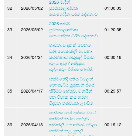
2026 මැදින්
32
2026/05/02
පුරපසලොස්වක
01:30:03
පොහෝදින ධර්ම දේශනාව
2026 නවම්
33
2026/05/02
පුරපසලොස්වක
01:20:35
පොහෝදින ධර්ම දේශනාව
භාවනාව දුකක් වේනම්
වරද මොකක්ද? භාවනා
34
2026/04/24
කරන්නාට අකුසල් විපාක
00:30:18
බලය අඩුද? අතිපූජ්‍ය
එල්ලාවල විජිතනන්දහිමි
සක්මනේදී සතිය බලෙන්
නොතැබිය යුතුතැන එසේ
35
2026/04/17
කිරීමට හේතුව. මනසින්
00:29:57
එන විපාක කය හරහා
විඳවන තත්වයක් උදාවීම
පාත්තය හෝ අස්සය වගේ
සක්මන් කරන හේතුව
36
2026/04/13
කුමක්ද? කොපමණ වෙලා
00:19:12
සක්මන් කළ යුතුද?