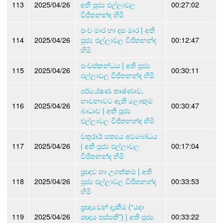
113
2025/04/26
අති පූජ්‍ය එල්ලාවල
00:27:02
විජිතනන්ද හිමි
පංච මාර හා දස මාර | අති
114
2025/04/26
පූජ්‍ය එල්ලාවල විජිතනන්ද
00:12:47
හිමි
පංචස්කන්ධය | අති පූජ්‍ය
115
2025/04/26
00:30:11
එල්ලාවල විජිතනන්ද හිමි
පර්යේෂණ තෘෂ්ණාව,
භාවනාවට ඇති ලොකුම
116
2025/04/26
00:30:47
බාධාව | අති පූජ්‍ය
එල්ලාවල විජිතනන්ද හිමි
චතුරාර්‍ය සත්‍යය අවබෝධය
117
2025/04/26
| අති පූජ්‍ය එල්ලාවල
00:17:04
විජිතනන්ද හිමි
ප්‍රඥාව හා උගත්කම | අති
118
2025/04/26
පූජ්‍ය එල්ලාවල විජිතනන්ද
00:33:53
හිමි
ප්‍රඥාවෙන් දැකීම (“යදා
119
2025/04/26
පඥාය පස්සති”) | අති පූජ්‍ය
00:33:22