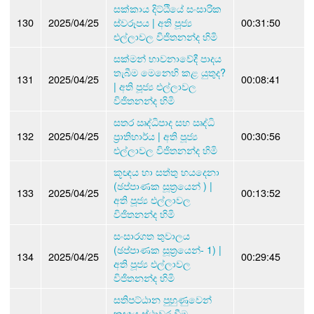
සක්කාය දිට්ඨියේ සංසාරික
130
2025/04/25
ස්වරූපය | අති පූජ්‍ය
00:31:50
එල්ලාවල විජිතනන්ද හිමි
සක්මන් භාවනාවේදී පාදය
තැබීම මෙනෙහි කළ යුතුද?
131
2025/04/25
00:08:41
| අති පූජ්‍ය එල්ලාවල
විජිතනන්ද හිමි
සතර ඍද්ධිපාද සහ ඍද්ධි
132
2025/04/25
ප්‍රාතිහාර්ය | අති පූජ්‍ය
00:30:56
එල්ලාවල විජිතනන්ද හිමි
කූඥය හා සත්තු හයදෙනා
(ඡප්පාණක සූත්‍රයෙන් ) |
133
2025/04/25
00:13:52
අති පූජ්‍ය එල්ලාවල
විජිතනන්ද හිමි
සංසාරගත තුවාලය
(ඡප්පාණක සූත්‍රයෙන්- 1) |
134
2025/04/25
00:29:45
අති පූජ්‍ය එල්ලාවල
විජිතනන්ද හිමි
සතිපට්ඨාන පුහුණුවෙන්
කූඥය ස්ථාවර වීම