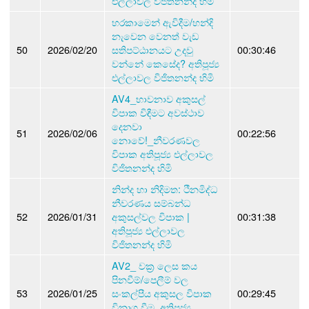
එල්ලාවල විජිතනන්ද හිමි
හරකාමෙන් ඇවිදීම/හන්දි
නැවෙන වෙනත් වැඩ
50
2026/02/20
සතිපට්ඨානයට උදවු
00:30:46
වන්නේ කෙසේද? අතිපූජ්‍ය
එල්ලාවල විජිතනන්ද හිමි
AV4_භාවනාව අකුසල්
විපාක විඳීමට අවස්ථාව
දෙනවා
51
2026/02/06
00:22:56
නොවේ!_නීවරණවල
විපාක අතිපූජ්‍ය එල්ලාවල
විජිතනන්ද හිමි
නින්ද හා නිදිමත: ථීනමිද්ධ
නීවරණය සම්බන්ධ
52
2026/01/31
අකුසල්වල විපාක |
00:31:38
අතිපූජ්‍ය එල්ලාවල
විජිතනන්ද හිමි
AV2_ වක්‍ර ලෙස කය
පිනවීම්/පෙලීම් වල
53
2026/01/25
සංකල්පීය අකුසල විපාක
00:29:45
විනාශ වීම. අතිපූජ්‍ය