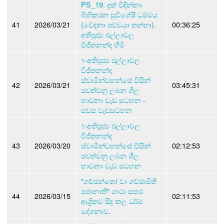
PS_19: දුක් විඳින්නා
බිහිකරන සුවිශේෂී ධම්මය
41
2026/03/21
(වේදනා පච්චයා තන්හා).
00:36:25
අතිපූජ්‍ය එල්ලාවල
විජිතනන්ද හිමි
✨අතිපූජ්‍ය එල්ලාවල
විජිතනන්ද
ස්වාමීන්වහන්සේ විසින්
42
2026/03/21
03:45:31
පවත්වනු ලබන ශීල
භාවනා වැඩ සටහන -
සවස වැඩසටහන
✨අතිපූජ්‍ය එල්ලාවල
විජිතනන්ද
43
2026/03/20
ස්වාමීන්වහන්සේ විසින්
02:12:53
පවත්වනු ලබන ශීල
භාවනා වැඩ සටහන
"ගච්ඡන්තෝ වා ගච්ඡාමීති
පජානාති" ගාථා සතර
44
2026/03/15
02:11:53
ආශ්‍රිතව සිදු කල ධර්ම
දේශනාව.