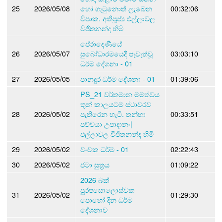
25
2026/05/08
හෝ ගැටුනොත් ලැබෙන
00:32:06
විපාක. අතිපූජ්‍ය එල්ලාවල
විජිතනන්ද හිමි
පේරාදෙණියේ
26
2026/05/07
සුබෝධාරමයෙදී පැවැත්වූ
03:03:10
ධර්ම දේශනා - 01
27
2026/05/05
පානදුර ධර්ම දේශනා - 01
01:39:06
PS_21 වර්තමාන මමත්වය
තුන් කාලයටම ස්ථාවරව
28
2026/05/02
පැතිරෙන හැටි. තන්හා
00:33:51
පච්චයා උපාදානං|
එල්ලාවල විජිතනන්ද හිමි
29
2026/05/02
වංචක ධර්ම - 01
02:22:43
30
2026/05/02
ජටා සුත්‍රය
01:09:22
2026 බක්
පුරපසොලොස්වක
31
2026/05/02
01:29:30
පොහෝ දින ධර්ම
දේශනාව