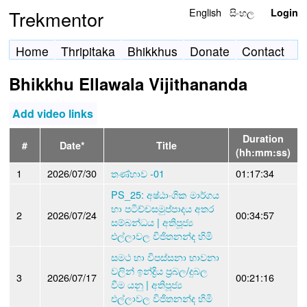
English
සිංහල
Trekmentor
Login
Home
Thripitaka
Bhikkhus
Donate
Contact
Bhikkhu Ellawala Vijithananda
Add video links
Duration
#
Date*
Title
(hh:mm:ss)
1
2026/07/30
තණ්හාව -01
01:17:34
PS_25: අෂ්ඨාංගික මාර්ගය
හා පටිච්චසමුප්පාදය අතර
2
2026/07/24
00:34:57
සම්බන්ධය | අතිපූජ්‍ය
එල්ලාවල විජිතනන්ද හිමි
සමථ හා විපස්සනා භාවනා
වලින් ඉන්ද්‍රිය ප්‍රබල/දුබල
3
2026/07/17
00:21:16
වීම යනු | අතිපූජ්‍ය
එල්ලාවල විජිතනන්ද හිමි