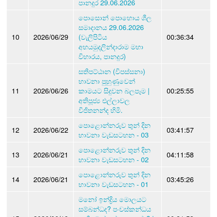
පානදුර 29.06.2026
පොසොන් පොහොය ශීල
සමාදානය 29.06.2026
10
2026/06/29
(වැලිපිටිය
00:36:34
අභයමුදලින්දාරාම මහා
විහාරය, පානදුර)
සතිපට්ඨාන (විපස්සනා)
භාවනා පුහුණුවෙන්
11
2026/06/26
කාමයට සිදුවන බලපෑම |
00:25:55
අතිපූජ්‍ය එල්ලාවල
විජිතනන්ද හිමි.
පොළොන්නරුව තුන් දින
12
2026/06/22
03:41:57
භාවනා වැඩසටහන - 03
පොළොන්නරුව තුන් දින
13
2026/06/21
04:11:58
භාවනා වැඩසටහන - 02
පොළොන්නරුව තුන් දින
14
2026/06/21
03:45:26
භාවනා වැඩසටහන - 01
මනෝ ඉන්ද්‍රිය මොලයට
සම්බන්ධද? පංචස්කන්ධය