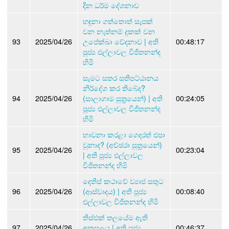
දින ධර්ම දේශනාව
හඳුනා ගත්තොත් සැපක්
වන නැත්නම් දුකක් වන
93
2025/04/26
උපේක්ඛා වේදනාව | අති
00:48:17
පූජ්‍ය එල්ලාවල විජිතනන්ද
හිමි
සැමට සතර සතිපට්ඨානය
නිර්දේශ කර තිබේද?
94
2025/04/26
(සාලාගාම සුත්‍රයෙන්) | අති
00:24:05
පූජ්‍ය එල්ලාවල විජිතනන්ද
හිමි
භාවනා කරළා ගෙදරත් එපා
වුනාද? (අච්ඡරා සූත්‍රයෙන්)
95
2025/04/26
00:23:04
| අති පූජ්‍ය එල්ලාවල
විජිතනන්ද හිමි
දෙතිස් කථාවේ ව්‍යාජ සතුට
96
2025/04/26
(ආස්වාදය) | අති පූජ්‍ය
00:08:40
එල්ලාවල විජිතනන්ද හිමි
තිස්එක් තලයේම ඇති
97
2025/04/26
අකුසලය | අති පූජ්‍ය
00:46:37