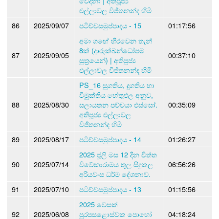
වේදනා | අතිපූජ්‍ය
එල්ලාවල විජිතනන්ද හිමි
86
2025/09/07
පටිච්චසමුප්පාදය - 15
01:17:56
අමා ගඟේ හිරවෙන තැන්
8ක් (දාරුක්ඛන්ධෝපම
87
2025/09/05
00:37:10
සුත්‍රයෙන්) | අතිපූජ්‍ය
එල්ලාවල විජිතනන්ද හිමි
PS_16 සුගතිය, දුගතිය හා
විමුක්තිය හේතුඵල අනුව,
88
2025/08/30
සලායතන පච්චයා ඵස්සෝ.
00:35:09
අතිපූජ්‍ය එල්ලාවල
විජිතනන්ද හිමි
89
2025/08/17
පටිච්චසමුප්පාදය - 14
01:26:27
2025 ජූලි මස 12 දින චිත්ත
90
2025/07/14
විවේකාරාමය තුල සිදුකල
06:56:26
අරියවංස ධර්ම දේශනාව.
91
2025/07/10
පටිච්චසමුප්පාදය - 13
01:15:56
2025 වෙසක්
92
2025/06/08
පුරපසළොස්වක පොහෝ
04:18:24