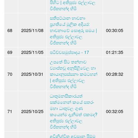
පිහිට | අතිපූජ්‍ය එල්ලාවල
විජිතනන්ද හිමි
සතිපට්ඨාන භාවනා
ප්‍රගතියේ මුලික අදියර:
68
2025/11/08
භාවනාවේ සොඳුරු සමය |
00:30:05
අතිපූජ්‍ය එල්ලාවල
විජිතනන්ද හිමි
69
2025/11/05
පටිච්චසමුප්පාදය - 17
01:21:35
උපතේ සිට තන්හාව
ව්‍යාප්තවූ අනුපිළිවෙල හා
70
2025/10/31
කායානුපස්සනා කමටහන්
00:28:32
| අතිපූජ්‍ය එල්ලාවල
විජිතනන්ද හිමි
ධාතුමනසිකාරයත්
සක්මනෙන් කයේ සතර-
මහා ධාතුවල ගුණ
71
2025/10/25
00:32:05
කයෙන්ම දැනීමත් එකමද?
අතිපූජ්‍ය එල්ලාවල
විජිතනන්ද හිමි
අවිනිශ්චිත අවසාන පිම්ම