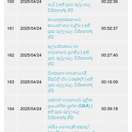
160
2025/04/24
00:22:36
හැටි | අති පූජ්‍ය එල්ලාවල
විජිතනන්ද හිමි
කායානුපස්සනාවේ
කයෙන් කය බැලීම | අති
161
2025/04/24
00:52:37
පූජ්‍ය එල්ලාවල විජිතනන්ද
හිමි
අල්පේච්ඡතාව හා
භාවනාවේ ප්‍රගතිය | අති
162
2025/04/24
00:27:40
පූජ්‍ය එල්ලාවල විජිතනන්ද
හිමි
විපස්සනා භාවනාවේදී
සිතුවිලි ඒම වරදක්ද? | අති
163
2025/04/24
00:16:09
පූජ්‍ය එල්ලාවල විජිතනන්ද
හිමි
සක්මන් භාවනාවේ මුලික
ප්‍රායෝගික ප්‍රශ්න (Q&A) |
164
2025/04/24
00:39:18
අති පූජ්‍ය එල්ලාවල
විජිතනන්ද හිමි
රැකිය නොහැකි අකුසල්