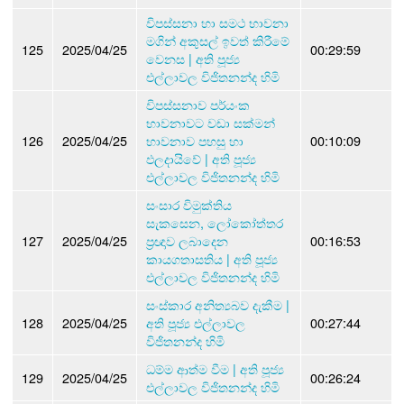
විපස්සනා හා සමථ භාවනා
මගින් අකුසල් ඉවත් කිරීමේ
125
2025/04/25
00:29:59
වෙනස | අති පූජ්‍ය
එල්ලාවල විජිතනන්ද හිමි
විපස්සනාව පර්යංක
භාවනාවට වඩා සක්මන්
126
2025/04/25
භාවනාව පහසු හා
00:10:09
ඵලදායිවේ | අති පූජ්‍ය
එල්ලාවල විජිතනන්ද හිමි
සංසාර විමුක්තිය
සැකසෙන, ලෝකෝත්තර
127
2025/04/25
ප්‍රඥාව ලබාදෙන
00:16:53
කායගතාසතිය | අති පූජ්‍ය
එල්ලාවල විජිතනන්ද හිමි
සංස්කාර අනිත්‍යබව දැකීම |
128
2025/04/25
අති පූජ්‍ය එල්ලාවල
00:27:44
විජිතනන්ද හිමි
ධම්ම ආත්ම වීම | අති පූජ්‍ය
129
2025/04/25
00:26:24
එල්ලාවල විජිතනන්ද හිමි