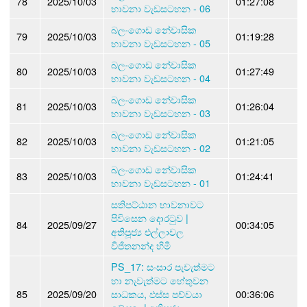
78
2025/10/03
01:27:08
භාවනා වැඩසටහන - 06
බලංගොඩ නේවාසික
79
2025/10/03
01:19:28
භාවනා වැඩසටහන - 05
බලංගොඩ නේවාසික
80
2025/10/03
01:27:49
භාවනා වැඩසටහන - 04
බලංගොඩ නේවාසික
81
2025/10/03
01:26:04
භාවනා වැඩසටහන - 03
බලංගොඩ නේවාසික
82
2025/10/03
01:21:05
භාවනා වැඩසටහන - 02
බලංගොඩ නේවාසික
83
2025/10/03
01:24:41
භාවනා වැඩසටහන - 01
සතිපට්ඨාන භාවනාවට
පිවිසෙන දොරටුව |
84
2025/09/27
00:34:05
අතිපූජ්‍ය එල්ලාවල
විජිතනන්ද හිමි
PS_17: සංසාර පැවැත්මට
හා නැවැත්මට හේතුවන
85
2025/09/20
සාධකය, ඵස්ස පච්චයා
00:36:06