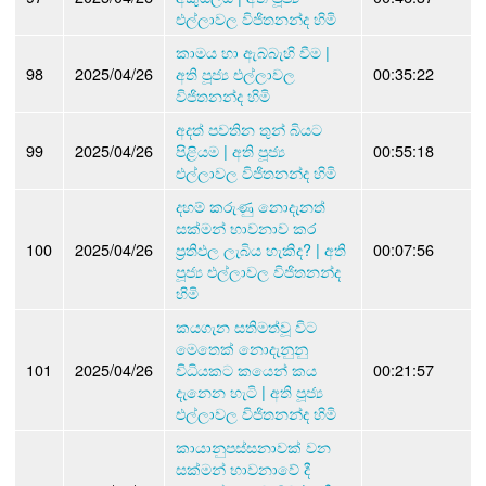
එල්ලාවල විජිතනන්ද හිමි
කාමය හා ඇබ්බැහි වීම |
98
2025/04/26
අති පූජ්‍ය එල්ලාවල
00:35:22
විජිතනන්ද හිමි
අදත් පවතින තුන් බියට
99
2025/04/26
පිළියම | අති පූජ්‍ය
00:55:18
එල්ලාවල විජිතනන්ද හිමි
දහම් කරුණු නොදැනත්
සක්මන් භාවනාව කර
100
2025/04/26
ප්‍රතිඵල ලැබිය හැකිද? | අති
00:07:56
පූජ්‍ය එල්ලාවල විජිතනන්ද
හිමි
කයගැන සතිමත්වූ විට
මෙතෙක් නොදැනුනු
101
2025/04/26
විධියකට කයෙන් කය
00:21:57
දැනෙන හැටි | අති පූජ්‍ය
එල්ලාවල විජිතනන්ද හිමි
කායානුපස්සනාවක් වන
සක්මන් භාවනාවේ දී