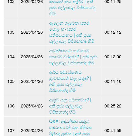
102
2025/04/26
කයෙන් කය බැලීම | අති
00:11:25
පූජ්‍ය එල්ලාවල විජිතනන්ද
හිමි
ඇලෙන ගැටෙන සතර
පොළ හා සතර
103
2025/04/26
00:12:12
සතිපට්ඨානය | අති පූජ්‍ය
එල්ලාවල විජිතනන්ද හිමි
ආධුනිකයාට භාවනාව
104
2025/04/26
එපාවීම වරදක්ද? | අති පූජ්‍ය
00:12:00
එල්ලාවල විජිතනන්ද හිමි
ආර්ය පර්යේෂණය
ශ්‍රාවකයාත් කළ යුතුද? |
105
2025/04/26
00:11:10
අති පූජ්‍ය එල්ලාවල
විජිතනන්ද හිමි
ආශ්‍රව යනු මොනවාද? |
106
2025/04/26
අති පූජ්‍ය එල්ලාවල
00:25:22
විජිතනන්ද හිමි
Q&A: ආධුනිකයෙකුට
භාවනාවේදී එන නිදිමත
107
2025/04/26
00:41:59
පිලිබඳ ප්‍රශ්න | අති පූජ්‍ය