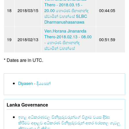
Thero - 2018.03.15 -
18
2018/03/15
20.00 හොරණ ජිනානන්ද
00:44:05
ස්වාමීන් වහන්සේ SLBC
Dharmanushasanawa
Ven.Horana Jinananda
Thero-2018.02.13 - 08.00
19
2018/02/13
00:51:59
- හොරණ ජිනානන්ද
ස්වාමීන් වහන්සේ
* Dates are in UTC.
Diyasen - දියසෙන්
Lanka Governance
ඉහළ අධිකරණවල විනිසුරුවරුන්ගේ විශ්‍රාම වයස දීර්ඝ
කිරීමට අදාළව අධිකරණ විනිසුරුවරුන් අතර බරපතල ගැටලු
නිර්මාණය වී තිබීම