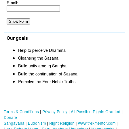
Email:
Our goals
Help to perceive Dhamma
Cleansing the Sasana
Build unity among Sangha
Build the continuation of Sasana
Perceive the Four Noble Truths
Terms & Conditions
|
Privacy Policy
|
All Possible Rights Granted
|
Donate
Sangayana
|
Buddhism
|
Right Religion
|
www.trekmentor.com
|
Hora Rahath Maga
|
Sorry Adaham Monastery
|
Mahanayaka
|