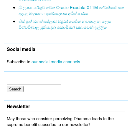
ශ්‍රී ලංකා රේගුව වෙත Oracle Exadata X11M පද්ධතියක් සහ
අදාළ මෘදුකාංග ප්‍රසම්පාදනය අධීක්ෂණය
භික්ෂූන් වහන්සේලාට වැටුප් ගෙවීම නවතාලන ලෙස
විශ්වවිද්‍යාල ප්‍රතිපාදන කොමිෂන් සභාවෙන් ඉල්ලීම
Social media
Subscribe to
our social media channels
.
Newsletter
May those who consider perceiving Dhamma leads to the
supreme benefit subscribe to our newsletter!