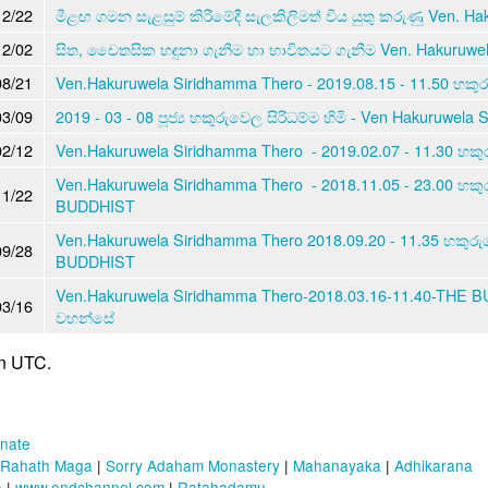
12/22
මීළඟ ගමන සැළසුම් කිරීමේදී සැලකිලිමත් විය යුතු කරුණු Ven. Ha
12/02
සිත, චෛතසික හඳුනා ගැනීම හා භාවිතයට ගැනීම Ven. Hakuruwela
08/21
Ven.Hakuruwela Siridhamma Thero - 2019.08.15 - 11.50 හකුරු
03/09
2019 - 03 - 08 පූජ්‍ය හකුරුවෙල සිරිධම්ම හිමි - Ven Hakuruwela
02/12
Ven.Hakuruwela Siridhamma Thero - 2019.02.07 - 11.30 හකුරු
Ven.Hakuruwela Siridhamma Thero - 2018.11.05 - 23.00 හකු
11/22
BUDDHIST
Ven.Hakuruwela Siridhamma Thero 2018.09.20 - 11.35 හකුරු
09/28
BUDDHIST
Ven.Hakuruwela Siridhamma Thero-2018.03.16-11.40-THE BU
03/16
වහන්සේ
in UTC.
nate
 Rahath Maga
|
Sorry Adaham Monastery
|
Mahanayaka
|
Adhikarana
a
|
www.endchannel.com
|
Ratahadamu