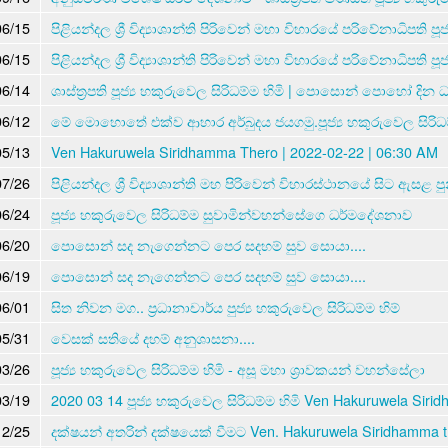
06/15
පිළියන්දල ශ්‍රී විද්‍යාශාන්ති පිරිවෙන් මහා විහාරයේ පරිවේනාධිපති පූ
06/15
පිළියන්දල ශ්‍රී විද්‍යාශාන්ති පිරිවෙන් මහා විහාරයේ පරිවේනාධිපති පූ
06/14
ශාස්ත්‍රපති පූජ්‍ය හකුරුවෙල සිරිධම්ම හිමි | පොසොන් පොහෝ දින
06/12
මේ මොහොතේ එක්ව ආහාර අර්බුදය ජයගමු.පූජ්‍ය හකුරුවෙල සිරිධම
05/13
Ven Hakuruwela Siridhamma Thero | 2022-02-22 | 06:30 AM
07/26
පිළියන්දල ශ්‍රී විද්‍යාශාන්ති මහ පිරිවෙන් විහාරස්ථානයේ සිට ඇසළ පු
06/24
පූජ්‍ය හකුරුවෙල සිරිධම්ම සුවාමින්වහන්සේගෙ ධර්මදේශනාව
06/20
පොසොන් සද නැගෙන්නට පෙර සදහම් සුව සොයා....
06/19
පොසොන් සද නැගෙන්නට පෙර සදහම් සුව සොයා....
06/01
සිත නිවන මග.. ප්‍රධානාචාර්ය පුජ්‍ය හකුරුවෙල සිරිධම්ම හිම්
05/31
වෙසක් සතියේ දහම් අනුශාසනා....
03/26
පූජ්‍ය හකුරුවෙල සිරිධම්ම හිමි - අසූ මහා ශ්‍රාවකයන් වහන්සේලා
03/19
2020 03 14 පූජ්‍ය හකුරුවෙල සිරිධම්ම හිමි Ven Hakuruwela Siri
12/25
දක්ෂයන් අතරින් දක්ෂයෙක් වීමට Ven. Hakuruwela Siridhamma th