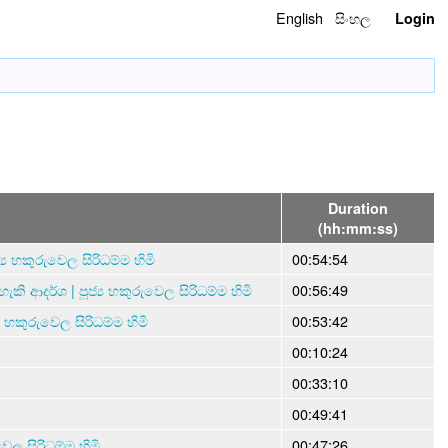
English
සිංහල
Login
Duration
(hh:mm:ss)
ය හකුරුවෙල සිරිධම්ම හිමි
00:54:54
 ආදර්ශ | පූජ්‍ය හකුරුවෙල සිරිධම්ම හිමි
00:56:49
හකුරුවෙල සිරිධම්ම හිමි
00:53:42
00:10:24
00:33:10
00:49:41
ෙල සිරිධම්ම හිමි
00:47:26