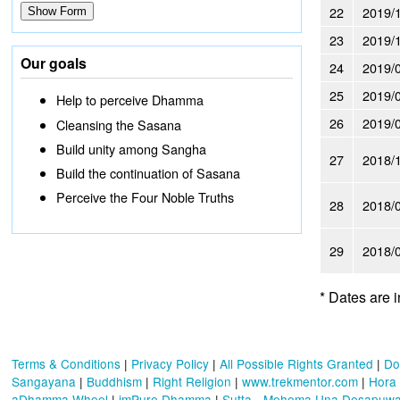
22
2019/
23
2019/
Our goals
24
2019/
25
2019/
Help to perceive Dhamma
26
2019/
Cleansing the Sasana
Build unity among Sangha
27
2018/
Build the continuation of Sasana
Perceive the Four Noble Truths
28
2018/
29
2018/
* Dates are 
Terms & Conditions
|
Privacy Policy
|
All Possible Rights Granted
|
Do
Sangayana
|
Buddhism
|
Right Religion
|
www.trekmentor.com
|
Hora
aDhamma Wheel
|
imPure Dhamma
|
Sutta - Mehema Una Desapuw