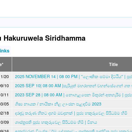
u Hakuruwela Siridhamma
links
e*
Title
11/20
2025 NOVEMBER 14 | 08 00 PM | ''ලෞකික සම්මා දිට්ඨිය'' | පූජ්‍
09/10
2025 SEP 10| 08 00 AM |සැරියුත් මහරහතන් වහන්සේගෙන් ගත හැකි
10/11
2023 SEP 28 | 08 00 AM | නොගැළපෙන මිතුරන් අතහැරීම | පූජ්‍ය 
03/05
ශිෂ්‍ය නායක / නායිකා නිළ ලාංඡන පැළඳවීම 2023
02/18
දරදඬූ තරුණ හිතට දහම් ඔවදනක් | පූජ්‍ය හකුරුවෙල සිරිධම්ම හිමි
10/09
ශාස්ත්‍රපති පූජ්‍ය හකුරුවෙල සිරිධම්ම හිමි | විනය
09/16
අනුස්මරණ විශේෂ ධර්ම දේශනාව - ශාස්ත්‍රපති පණ්ඩිත පූජ්‍ය හකුරුව