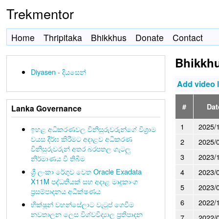
Trekmentor
Home
Thripitaka
Bhikkhus
Donate
Contact
Bhikkh
Diyasen - දියසෙන්
Add video 
#
Dat
Lanka Governance
1
2025/
ඉහළ අධිකරණවල විනිසුරුවරුන්ගේ විශ්‍රාම
වයස දීර්ඝ කිරීමට අදාළව අධිකරණ
2
2025/
විනිසුරුවරුන් අතර බරපතල ගැටලු
3
2023/
නිර්මාණය වී තිබීම
ශ්‍රී ලංකා රේගුව වෙත Oracle Exadata
4
2023/
X11M පද්ධතියක් සහ අදාළ මෘදුකාංග
5
2023/
ප්‍රසම්පාදනය අධීක්ෂණය
6
2022/
භික්ෂූන් වහන්සේලාට වැටුප් ගෙවීම
නවතාලන ලෙස විශ්වවිද්‍යාල ප්‍රතිපාදන
7
2022/