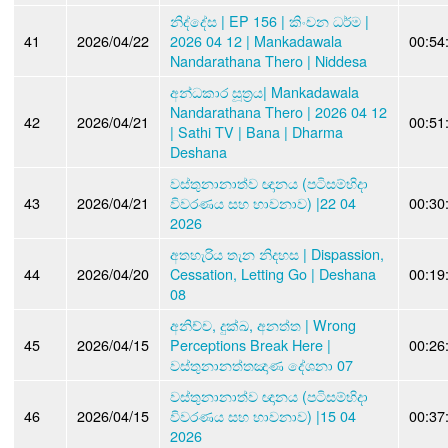
නිද්දේස | EP 156 | කිංචන ධර්ම |
41
2026/04/22
2026 04 12 | Mankadawala
00:54
Nandarathana Thero | Niddesa
අන්ධකාර සූත්‍රය| Mankadawala
Nandarathana Thero | 2026 04 12
42
2026/04/21
00:51
| Sathi TV | Bana | Dharma
Deshana
වස්තුනානාත්ව ඥානය (පටිසම්භිදා
43
2026/04/21
විවරණය සහ භාවනාව) |22 04
00:30
2026
අතහැරිය තැන නිදහස | Dispassion,
44
2026/04/20
Cessation, Letting Go | Deshana
00:19
08
අනිච්ච, දුක්ඛ, අනත්ත | Wrong
45
2026/04/15
Perceptions Break Here |
00:26
වස්තුනානත්තඤාණ දේශනා 07
වස්තුනානාත්ව ඥානය (පටිසම්භිදා
46
2026/04/15
විවරණය සහ භාවනාව) |15 04
00:37
2026