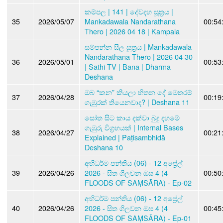
කම්පල | 141 | දේවදහ සූත්‍රය |
35
2026/05/07
Mankadawala Nandarathana
00:54
Thero | 2026 04 18 | Kampala
සම්පන්න සීල සූත්‍රය | Mankadawala
Nandarathana Thero | 2026 04 30
36
2026/05/01
00:53
| Sathi TV | Bana | Dharma
Deshana
ඔබ “කන” කියලා හිතන දේ මෙතරම්
37
2026/04/28
00:19
ගැඹුරක් තියෙනවාද? | Deshana 11
සෝත සිට කාය දක්වා බුදු දහමේ
ගැඹුරු විග්‍රහයක් | Internal Bases
38
2026/04/27
00:21
Explained | Paṭisambhidā
Deshana 10
අභිධර්ම පන්තිය (06) - 12 අප්‍රේල්
39
2026/04/26
2026 - සිත ගිලවන ඔඝ 4 (4
00:50
FLOODS OF SAṂSĀRA) - Ep-02
අභිධර්ම පන්තිය (06) - 12 අප්‍රේල්
40
2026/04/26
2026 - සිත ගිලවන ඔඝ 4 (4
00:45
FLOODS OF SAṂSĀRA) - Ep-01