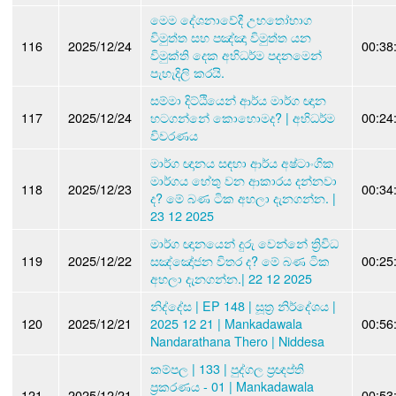
මෙම දේශනාවේදී උභතෝභාග
විමුත්ත සහ පඤ්ඤා විමුත්ත යන
116
2025/12/24
00:38
විමුක්ති දෙක අභිධර්ම පදනමෙන්
පැහැදිලි කරයි.
සම්මා දිට්ඨියෙන් ආර්ය මාර්ග ඥාන
117
2025/12/24
හටගන්නේ කොහොමද? | අභිධර්ම
00:24
විවරණය
මාර්ග ඥානය සඳහා ආර්ය අෂ්ටාංගික
මාර්ගය හේතු වන ආකාරය දන්නවා
118
2025/12/23
00:34
ද? මේ බණ ටික අහලා දැනගන්න. |
23 12 2025
මාර්ග ඥානයෙන් දුරු වෙන්නේ ත්‍රිවිධ
119
2025/12/22
සඤ්ඤෝජන විතර ද? මේ බණ ටික
00:25
අහලා දැනගන්න.| 22 12 2025
නිද්දේස | EP 148 | සූත්‍ර නිර්දේශය |
120
2025/12/21
2025 12 21 | Mankadawala
00:56
Nandarathana Thero | Niddesa
කම්පල | 133 | පුද්ගල ප්‍රඥප්ති
ප්‍රකරණය - 01 | Mankadawala
121
2025/12/21
00:53