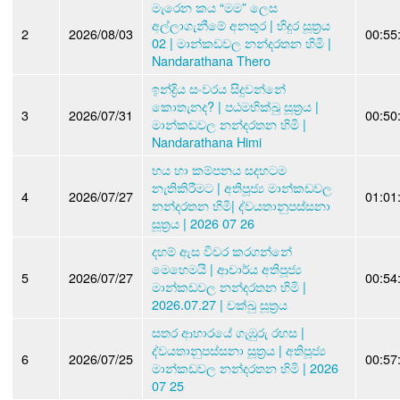
මැරෙන කය “මම” ලෙස
අල්ලාගැනීමේ අනතුර | භිදුර සූත්‍රය
2
2026/08/03
00:55
02 | මාන්කඩවල නන්දරතන හිමි |
Nandarathana Thero
ඉන්ද්‍රිය සංවරය සිදුවන්නේ
කොතැනද? | පඨමභික්ඛු සූත්‍රය |
3
2026/07/31
00:50
මාන්කඩවල නන්දරතන හිමි |
Nandarathana Himi
භය හා කම්පනය සදහටම
නැතිකිරීමට | අතිපූජ්‍ය මාන්කඩවල
4
2026/07/27
01:01
නන්දරතන හිමි| ද්වයතානුපස්සනා
සූත්‍රය | 2026 07 26
දහම් ඇස විවර කරගන්නේ
මෙහෙමයි | ආචාර්ය අතිපූජ්‍ය
5
2026/07/27
00:54
මාන්කඩවල නන්දරතන හිමි |
2026.07.27 | චක්ඛු සූත්‍රය
සතර ආහාරයේ ගැඹුරු රහස |
ද්වයතානුපස්සනා සූත්‍රය | අතිපූජ්‍ය
6
2026/07/25
00:57
මාන්කඩවල නන්දරතන හිමි | 2026
07 25