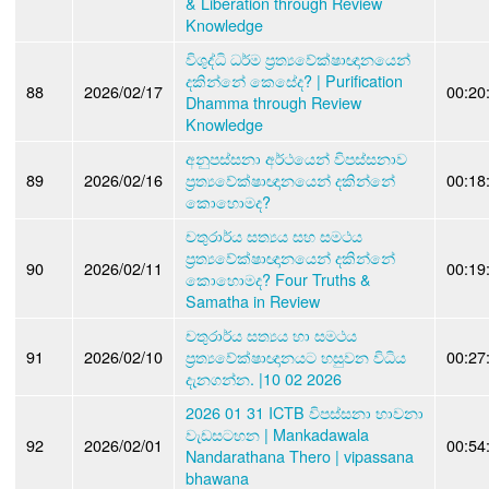
& Liberation through Review
Knowledge
විශුද්ධි ධර්ම ප්‍රත්‍යවේක්ෂාඥානයෙන්
දකින්නේ කෙසේද? | Purification
88
2026/02/17
00:20
Dhamma through Review
Knowledge
අනුපස්සනා අර්ථයෙන් විපස්සනාව
89
2026/02/16
ප්‍රත්‍යවේක්ෂාඥානයෙන් දකින්නේ
00:18
කොහොමද?
චතුරාර්ය සත්‍යය සහ සමථය
ප්‍රත්‍යවේක්ෂාඥානයෙන් දකින්නේ
90
2026/02/11
00:19
කොහොමද? Four Truths &
Samatha in Review
චතුරාර්ය සත්‍යය හා සමථය
91
2026/02/10
ප්‍රත්‍යවේක්ෂාඥානයට හසුවන විධිය
00:27
දැනගන්න. |10 02 2026
2026 01 31 ICTB විපස්සනා භාවනා
වැඩසටහන | Mankadawala
92
2026/02/01
00:54
Nandarathana Thero | vipassana
bhawana