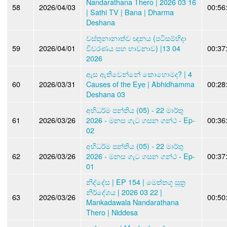
Nandarathana Thero | 2026 03 16
58
2026/04/03
00:56
| Sathi TV | Bana | Dharma
Deshana
වස්තුනානාත්ව ඥානය (පටිසම්භිදා
59
2026/04/01
විවරණය සහ භාවනාව) |13 04
00:37
2026
ඇස ඇතිවෙන්නේ කොහොමද? | 4
60
2026/03/31
Causes of the Eye | Abhidhamma
00:28
Deshana 03
අභිධර්ම පන්තිය (05) - 22 මාර්තු
61
2026/03/26
2026 - මනස ගැට ගසන ගන්ථ - Ep-
00:36
02
අභිධර්ම පන්තිය (05) - 22 මාර්තු
62
2026/03/26
2026 - මනස ගැට ගසන ගන්ථ - Ep-
00:37
01
නිද්දේස | EP 154 | මෙත්තගූ සූත්‍ර
නිර්දේශය | 2026 03 22 |
63
2026/03/26
00:50
Mankadawala Nandarathana
Thero | Niddesa