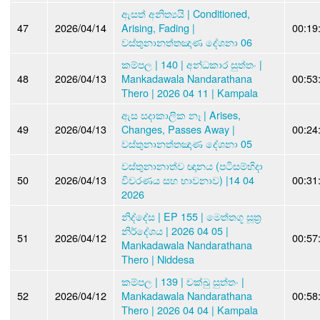
ඇසත් අනිත්‍යයි | Conditioned,
47
2026/04/14
Arising, Fading |
00:19
වස්තුනානත්තඤාණ දේශනා 06
කම්පල | 140 | අන්ධකාර සුත්තං |
48
2026/04/13
Mankadawala Nandarathana
00:53
Thero | 2026 04 11 | Kampala
ඇස සදාකාලික නෑ | Arises,
49
2026/04/13
Changes, Passes Away |
00:24
වස්තුනානත්තඤාණ දේශනා 05
වස්තුනානාත්ව ඥානය (පටිසම්භිදා
50
2026/04/13
විවරණය සහ භාවනාව) |14 04
00:31
2026
නිද්දේස | EP 155 | මෙත්තගූ සූත්‍ර
නිර්දේශය | 2026 04 05 |
51
2026/04/12
00:57
Mankadawala Nandarathana
Thero | Niddesa
කම්පල | 139 | චක්ඛු සුත්තං |
52
2026/04/12
Mankadawala Nandarathana
00:58
Thero | 2026 04 04 | Kampala