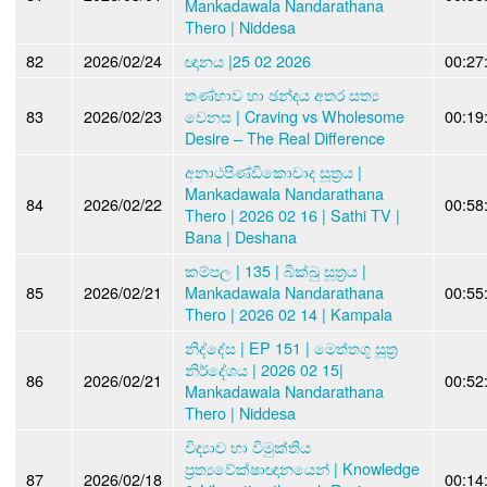
Mankadawala Nandarathana
Thero | Niddesa
82
2026/02/24
ඥානය |25 02 2026
00:27
තණ්හාව හා ඡන්දය අතර සත්‍ය
83
2026/02/23
වෙනස | Craving vs Wholesome
00:19
Desire – The Real Difference
අනාථපිණ්ඩිකොවාද සූත්‍රය |
Mankadawala Nandarathana
84
2026/02/22
00:58
Thero | 2026 02 16 | Sathi TV |
Bana | Deshana
කම්පල | 135 | බික්ඛු සූත්‍රය |
85
2026/02/21
Mankadawala Nandarathana
00:55
Thero | 2026 02 14 | Kampala
නිද්දේස | EP 151 | මෙත්තගූ සූත්‍ර
නිර්දේශය | 2026 02 15|
86
2026/02/21
00:52
Mankadawala Nandarathana
Thero | Niddesa
විද්‍යාව හා විමුක්තිය
ප්‍රත්‍යවේක්ෂාඥානයෙන් | Knowledge
87
2026/02/18
00:14