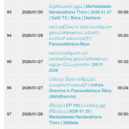
විමුත්තායතන සූත්‍රය | Mankadawala
93
2026/01/30
Nandarathana Thero | 2026 01 27
00:59
| Sathi TV | Bana | Deshana
සතර ඍද්ධිපාද හා සතර සම්‍යක්ප්‍රධාන
ප්‍රත්‍යවේක්ෂාඥානයට සම්බන්ධ
94
2026/01/28
00:20
වෙන්නේ කොහොමද? |
Paccavekkhaṇa-Ñāṇa
සතර සම්‍යක්ප්‍රධාන සහ
සතරඍද්ධිපාද ප්‍රත්‍යවේක්ෂාඥානයට
95
2026/01/27
00:32
හසුවන විධිය දැනගන්න. |28 01
2026
මාර්ගඵල සිතක ඉන්ද්‍රියධර්ම
යෙදෙන්නේ කෙසේද? | Indriya-
96
2026/01/27
00:24
Dhamma in Paccavekkhaṇa-Ñāṇa
(Abhidhamma)
නිද්දේස | EP 150 | මෙත්තගූ සූත්‍ර
නිර්දේශය | 2026 01 25 |
97
2026/01/26
00:50
Mankadawala Nandarathana
Thero | Niddesa