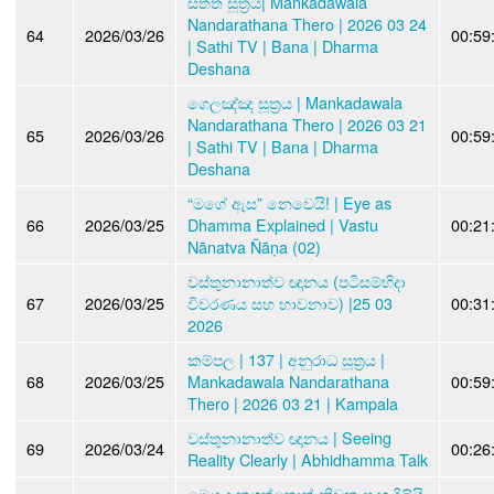
සත්ත සූත්‍රය| Mankadawala
Nandarathana Thero | 2026 03 24
64
2026/03/26
00:59
| Sathi TV | Bana | Dharma
Deshana
ගෙලඤ්ඤ සූත්‍රය | Mankadawala
Nandarathana Thero | 2026 03 21
65
2026/03/26
00:59
| Sathi TV | Bana | Dharma
Deshana
“මගේ ඇස” නෙවෙයි! | Eye as
66
2026/03/25
Dhamma Explained | Vastu
00:21
Nānatva Ñāṇa (02)
වස්තුනානාත්ව ඥානය (පටිසම්භිදා
67
2026/03/25
විවරණය සහ භාවනාව) |25 03
00:31
2026
කම්පල | 137 | අනුරාධ සූත්‍රය |
68
2026/03/25
Mankadawala Nandarathana
00:59
Thero | 2026 03 21 | Kampala
වස්තුනානාත්‍ව ඥානය | Seeing
69
2026/03/24
00:26
Reality Clearly | Abhidhamma Talk
මෙය දැනගත්තොත් නිවන පැහැදිලියි