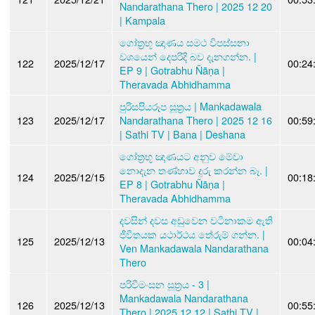
Nandarathana Thero | 2025 12 20
| Kampala
ගෝත්‍රභූ ඤාණය සමථ විපස්සනා
වශයෙන් දෙපරිදි බව දැනගන්න. |
122
2025/12/17
00:24
EP 9 | Gotrabhu Ñāṇa |
Theravada Abhidhamma
පුරිසපියරූප සූත්‍රය | Mankadawala
123
2025/12/17
Nandarathana Thero | 2025 12 16
00:59
| Sathi TV | Bana | Deshana
ගෝත්‍රභූ ඤාණයට අනුව මේවා
නොදැන තණ්හාව දුරු කරන්න බෑ. |
124
2025/12/15
00:18
EP 8 | Gotrabhu Ñāṇa |
Theravada Abhidhamma
දවසින් දවස අඩුවෙන වටිනාකම ඇති
ජීවිතයක යථාර්ථය තේරුම් ගන්න. |
125
2025/12/13
00:04
Ven Mankadawala Nandarathana
Thero
පරිවීමංසන සූත්‍රය - 3 |
Mankadawala Nandarathana
126
2025/12/13
00:55
Thero | 2025 12 12 | Sathi TV |