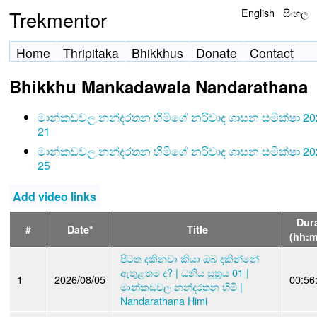
English
සිංහල
Trekmentor
Home
Thripitaka
Bhikkhus
Donate
Contact
Bhikkhu Mankadawala Nandarathana
මාන්කඩවල නන්දරතන හිමිගේ නරිවාද ශාසන සමික්ෂා 20
21
මාන්කඩවල නන්දරතන හිමිගේ නරිවාද ශාසන සමික්ෂා 20
25
Add video links
Dur
#
Date*
Title
(hh:
පිටත දකිනවා කියා ඔබ දකින්නේ
ඇතුළතම ද? | ධනිය සූත්‍රය 01 |
1
2026/08/05
00:56
මාන්කඩවල නන්දරතන හිමි |
Nandarathana Himi