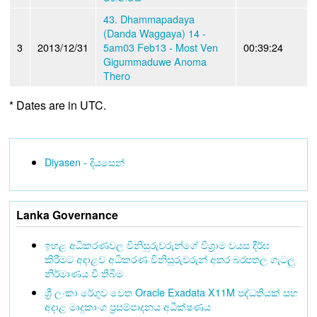
43. Dhammapadaya
(Danda Waggaya) 14 -
3
2013/12/31
5am03 Feb13 - Most Ven
00:39:24
Gigummaduwe Anoma
Thero
* Dates are in UTC.
Diyasen - දියසෙන්
Lanka Governance
ඉහළ අධිකරණවල විනිසුරුවරුන්ගේ විශ්‍රාම වයස දීර්ඝ
කිරීමට අදාළව අධිකරණ විනිසුරුවරුන් අතර බරපතල ගැටලු
නිර්මාණය වී තිබීම
ශ්‍රී ලංකා රේගුව වෙත Oracle Exadata X11M පද්ධතියක් සහ
අදාළ මෘදුකාංග ප්‍රසම්පාදනය අධීක්ෂණය