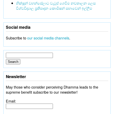
භික්ෂූන් වහන්සේලාට වැටුප් ගෙවීම නවතාලන ලෙස
විශ්වවිද්‍යාල ප්‍රතිපාදන කොමිෂන් සභාවෙන් ඉල්ලීම
Social media
Subscribe to
our social media channels
.
Newsletter
May those who consider perceiving Dhamma leads to the
supreme benefit subscribe to our newsletter!
Email: