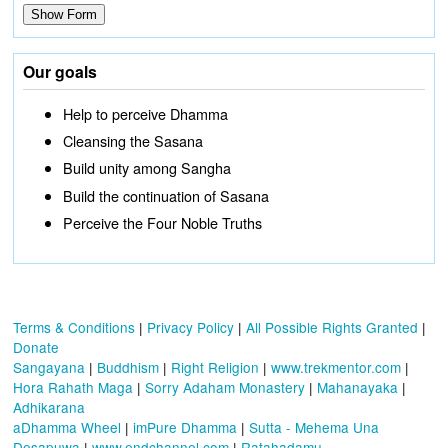
Our goals
Help to perceive Dhamma
Cleansing the Sasana
Build unity among Sangha
Build the continuation of Sasana
Perceive the Four Noble Truths
Terms & Conditions
|
Privacy Policy
|
All Possible Rights Granted
|
Donate
Sangayana
|
Buddhism
|
Right Religion
|
www.trekmentor.com
|
Hora Rahath Maga
|
Sorry Adaham Monastery
|
Mahanayaka
|
Adhikarana
aDhamma Wheel
|
imPure Dhamma
|
Sutta - Mehema Una
Desapuwa
|
www.endchannel.com
|
Ratahadamu