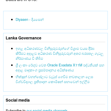
Diyasen - දියසෙන්
Lanka Governance
ඉහළ අධිකරණවල විනිසුරුවරුන්ගේ විශ්‍රාම වයස දීර්ඝ
කිරීමට අදාළව අධිකරණ විනිසුරුවරුන් අතර බරපතල ගැටලු
නිර්මාණය වී තිබීම
ශ්‍රී ලංකා රේගුව වෙත Oracle Exadata X11M පද්ධතියක් සහ
අදාළ මෘදුකාංග ප්‍රසම්පාදනය අධීක්ෂණය
භික්ෂූන් වහන්සේලාට වැටුප් ගෙවීම නවතාලන ලෙස
විශ්වවිද්‍යාල ප්‍රතිපාදන කොමිෂන් සභාවෙන් ඉල්ලීම
Social media
Subscribe to
our social media channels
.