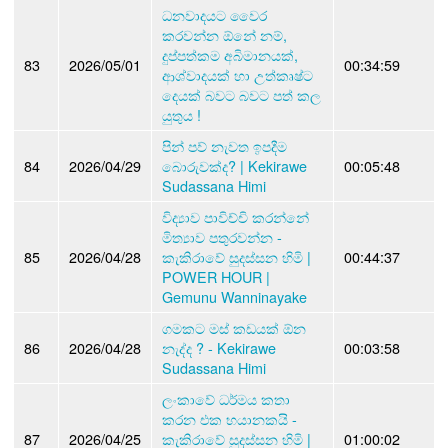
ධනවාදයට වෛර
කරවන්න ඕනේ නම්,
දුප්පත්කම අබිමානයක්,
83
2026/05/01
00:34:59
ආශ්වාදයක් හා උත්කෘෂ්ට
දෙයක් බවට බවට පත් කල
යුතුය !
පින් පව් නැවත ඉපදීම
84
2026/04/29
බොරුවක්ද? | Kekirawe
00:05:48
Sudassana Himi
විද්‍යාව පාවිච්චි කරන්නේ
මිත්‍යාව පතුරවන්න -
85
2026/04/28
කැකිරාවේ සුදස්සන හිමි |
00:44:37
POWER HOUR |
Gemunu Wanninayake
ගමකට මස් කඩයක් ඕන
86
2026/04/28
නැද්ද ? - Kekirawe
00:03:58
Sudassana Himi
ලංකාවේ ධර්මය කතා
කරන එක භයානකයි -
87
2026/04/25
කැකිරාවේ සුදස්සන හිමි |
01:00:02