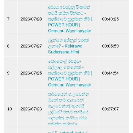
අර්ථය ඉවරවුනු පිංකමක්
තමයි කඨින පින්කම -
7
2026/07/28
කැකිරාවේ සුදස්සන හිමි |
00:40:25
POWER HOUR |
Gemunu Wanninayake
බුදුන්ගෙ අතිනුත් වරදක්
8
2026/07/27
උනාද? - Kekirawe
00:05:59
Sudassana Himi
කොසොල් රජතුමා
සල්ලාල කෙනෙක් -
9
2026/07/25
කැකිරාවේ සුදස්සන හිමි |
00:44:54
POWER HOUR |
Gemunu Wanninayake
කර්මයෙන් ගැලවෙන්න
ඕනේ නම් ආගමෙන්
ගැලවෙන්න| ආගමයි
10
2026/07/23
00:37:07
යුද්ධයයි එකම කාසියේ
දෙපැත්ත| කර්මය රජය
නඩත්තු කරනවා
පල්ලි යන්නැති පන්සල්