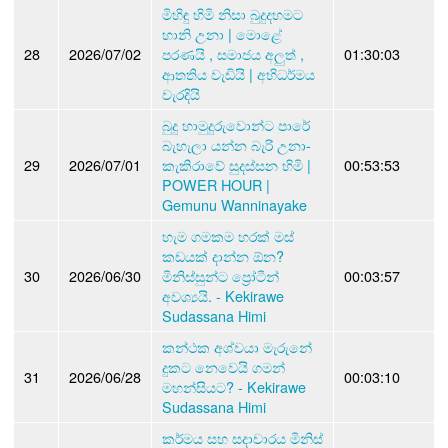
මිහිඳු හිමි නිසා බුදුදහමට
හානි උනා | මොළේ
28
2026/07/02
පරණයි , සමාජය අලුත් ,
01:30:03
ආතතිය වැඩියි | අභිධර්මය
වැරදියි
බුදු හාමුදුරුවොන්ට පාරේ
බැහැලා යන්න බැරි උනා-
29
2026/07/01
කැකිරාවේ සුදස්සන හිමි |
00:53:53
POWER HOUR |
Gemunu Wanninayake
හැම ගමකම හරක් මස්
කඩයක් දාන්න ඕන?
30
2026/06/30
මිනිස්සුන්ට ප්‍රෝටීන්
00:03:57
අවශ්‍යයි. - Kekirawe
Sudassana Himi
කන්ථක අශ්වයා මැරුනේ
දුකට නෙවෙයි ගමන්
31
2026/06/28
00:03:10
මහන්සියට? - Kekirawe
Sudassana Himi
කර්මය සහ සදාචාරය මිනිස්