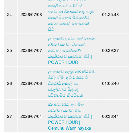
පොලීසියේ රෝගීන්
ඉන්නවා විනයක් නැ. හැම
24
2026/07/08
01:25:48
පොලීසියකම මිනිසුන්ට
ගහන සාජන් කෙනෙක්
සිටි
ලංකාවේ ඉන්න ඔක්කොම
නිවන් යන්න ගියොත්
25
2026/07/07
මොකද වෙන්නේ? -
00:39:27
කැකිරාවේ සුදස්සන හිමි |
POWER HOUR
ලංකාවේ පළමු බෞද්ධ රජා
මිහිඳු හිමි, අධිරාජ්‍යවාධී
26
2026/07/06
විරෝධී ආතල් හා
01:05:40
පවුල්වාදය පිළිබඳ
පරිණාමීය කියවීමක්
ඕනවට වඩා ආගමික
වෙන්න යන්න එපා -
27
2026/07/04
කැකිරාවේ සුදස්සන හිමි |
00:33:44
POWER HOUR |
Gemunu Wanninayake