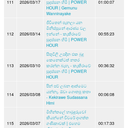
111
2026/03/17
සුදස්සන හිමි | POWER
01:00:07
HOUR | Gemunu
Wanninayake
ජීවිතෙන් පැනලා යන
මිනිස්සුනේ ආරණ්‍ය වල
112
2026/03/14
ඉන්නේ - කැකිරාවේ
00:55:23
සුදස්සන හිමි | POWER
HOUR
සිතුවිලි උපදින එක බුදු
කෙනෙක්ටත් නතර
113
2026/03/10
කරන්න බැහැ - කැකිරාවේ
00:36:32
සුදස්සන හිමි | POWER
HOUR
පින් පව් ලබන ආත්මෙට
යන්නෑ. ඕවා ගොතපු කතා
114
2026/03/08
00:06:08
- Kekirawe Sudassana
Himi
මිහින්තලේ හාමුදුරුවෝ
කියන්නේ චීවරේ දාගත්ත
115
2026/03/07
ගණිකාවක් | එහෙම
00:17:33