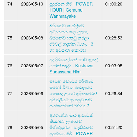
74
2026/05/10
සුදස්සන හිමි | POWER
01:00:20
HOUR | Gemunu
Wanninayake
බයියන්ව ශාස්ත්‍රීයව
අධ්‍යයනය කල යුතුය,
75
2026/05/08
බයියන්ව සතුටු කරලා
00:28:53
රටවල් හදන්න බැහැ, : 3
හා අවසාන කොටස
අද දිව්‍යලෝකේ කාර් ඇපල්
76
2026/05/07
ෆෝන් නැද්ද - Kekirawe
00:03:05
Sudassana Himi
දෙවන කොටස,පරිණාම
මනෝ විද්‍යව- මොළයට
77
2026/05/06
මොකද උනේ අප්‍රිකාවෙන්
00:26:34
අපි එලියට ආ පසුව නව
සංස්කෘතියන් බිහිවිද ?
අතගාන්න මාර ආසාවක්
තියනවා ලංකාවේ
78
2026/05/05
මිනිස්සුන්ට - කැකිරාවේ
00:51:20
සුදස්සන හිමි | POWER