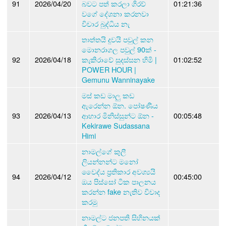
91
2026/04/20
බවට පත් කරලා ගිරව්
01:21:36
වගේ දේශනා කරනවා
විචාර බුද්ධිය නැ
තාත්තයි දුවයි පවුල් කන
මොනරාගල පවුල් 90ක් -
92
2026/04/18
කැකිරාවේ සුදස්සන හිමි |
01:02:52
POWER HOUR |
Gemunu Wanninayake
මස් කඩ මාලු කඩ
ඇරෙන්න ඕන. පෝෂණීය
93
2026/04/13
ආහාර මිනිස්සුන්ට ඕන -
00:05:48
Kekirawe Sudassana
Himi
නාමල්ගේ කුලී
ලියන්නන්ට මනෝ
වෛද්ය ප්‍රතිකාර අවශ්‍යයි
94
2026/04/12
00:45:00
ඔය පිස්සෝ ටික පාලනය
කරන්න fake නැතිව විවාද
කරමු
නාමල්ට ජනපති සිහිනයක්