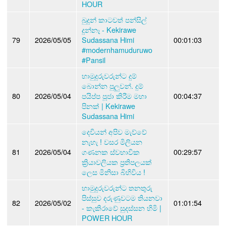
HOUR
බුදුන් කාටවත් පන්සිල්
දුන්නෑ - Kekirawe
79
2026/05/05
Sudassana Himi
00:01:03
#modernhamuduruwo
#Pansil
හාමුදුරුවරුන්ට දුම්
බොන්න පුලුවන්. දුම්
80
2026/05/04
පයිප්ප පූජා කිරීම මහා
00:04:37
පිනක් | Kekirawe
Sudassana Himi
දෙවියන් අපිව මැව්වේ
නැහැ ! වසර මිලියන
81
2026/05/04
ගණනක ස්වභාවික
00:29:57
ක්‍රියාවලියක ප්‍රතිපලයක්
ලෙස මිනිසා බිහිවිය !
හාමුදුරුවරුන්ට තනතුරු
පිස්සුව දරුණුවටම තියනවා
82
2026/05/02
01:01:54
- කැකිරාවේ සුදස්සන හිමි |
POWER HOUR