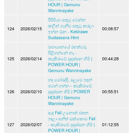
HOUR | Gemunu
Wanninayake
පිරිමියා සතුටු වෙන්න
කලින් ගෑනිව සතුටු කරලා
124
2026/02/15
00:08:57
ඉන්න ඕන - Kekirawe
Sudassana Himi
මහායානයේ රහත්වරු
පිළිගන්නේ නෑ -
125
2026/02/14
කැකිරාවේ සුදස්සන හිමි |
00:44:28
POWER HOUR |
Gemunu Wanninayake
හඳ මෝරද්දි, ඔලුවෙ ඉඳන්
පටන් ගන්න - කැකිරාවේ
126
2026/02/10
සුදස්සන හිමි | POWER
00:55:51
HOUR | Gemunu
Wanninayake
ඇඳ Fail උනොත් එතන
ඉඳලා අනිත් ඔක්කොම Fail
127
2026/02/07
- කැකිරාවේ සුදස්සන හිමි |
01:12:55
POWER HOUR |