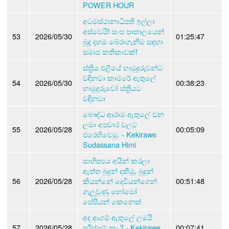
POWER HOUR
අටමස්ථානාධිපති ඉල්ලා
අස්වෙයි! සංඝ පාතාලයෙන්
53
2026/05/30
01:25:47
බුදු දහම බේරාගැනීම සඳහා
සමාජ කතිකාවක්!
ස්ත්‍රිය එළියේ හාමුදුරුවන්ට
වඳිනවා කාමරේ ඇතුලේ
54
2026/05/30
00:38:23
හාමුදුරුවෝ ස්ත්‍රියට
වඳිනවා
බෞද්ධ ආරාම ඇතුලේ වන
ලමා අපචාර වලට
55
2026/05/28
00:05:09
එරෙහිවෙමු. - Kekirawe
Sudassana Himi
සාහිත්‍යය අයින් කරලා
ඇත්ත බුදුන් දකිමු, බුදුන්
56
2026/05/28
කියන්නේ දෙවියන්ගෙන්
00:51:48
ගැලුවුණු හෝමෝ
සේපියන් කෙනෙක්
අද ආගම් ඇතුලේ ලමයි
57
2026/05/28
පරිස්සම් නෑ ? - Kekirawe
00:07:41