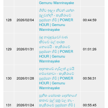
Gemunu Wanninayake
ගිහිව ඉඳලා නිවන් යන්න
පුලුවන්ද? - කැකිරාවේ
128
2026/02/04
සුදස්සන හිමි | POWER
00:44:59
HOUR | Gemunu
Wanninayake
බුදු හාමුදුරුවෝ බණ
කිව්වේ මල් පාරක
නෙමෙයි - කැකිරාවේ
129
2026/01/31
01:01:26
සුදස්සන හිමි | POWER
HOUR | Gemunu
Wanninayake
අඳනකඩේ ගෑවිලත් ළමයි
හම්බෙනවා - කැකිරාවේ
130
2026/01/28
සුදස්සන හිමි | POWER
00:56:31
HOUR | Gemunu
Wanninayake
සුනීත සෝපාක දෙන්නගේ
කතාව මුල් සූත්‍ර වල නෑ -
131
2026/01/24
කැකිරාවේ සුදස්සන හිමි |
00:55:45