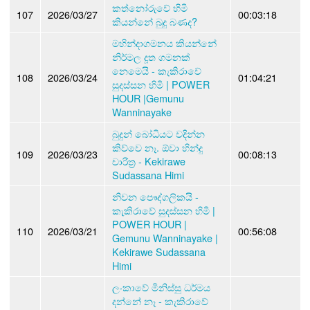
කත්නෝරුවේ හිමි
107
2026/03/27
00:03:18
කියන්නේ බුදු බණද?
මහින්දාගමනය කියන්නේ
නිර්මල දූත ගමනක්
නෙමෙයි - කැකිරාවේ
108
2026/03/24
01:04:21
සුදස්සන හිමි | POWER
HOUR |Gemunu
Wanninayake
බුදුන් බෝධියට වදින්න
කිව්වෙ නෑ. ඕවා හින්දු
109
2026/03/23
00:08:13
චාරිත්‍ර - Kekirawe
Sudassana Himi
නිවන පෞද්ගලිකයි -
කැකිරාවේ සුදස්සන හිමි |
POWER HOUR |
110
2026/03/21
00:56:08
Gemunu Wanninayake |
Kekirawe Sudassana
Himi
ලංකාවේ මිනිස්සු ධර්මය
දන්නේ නෑ - කැකිරාවේ