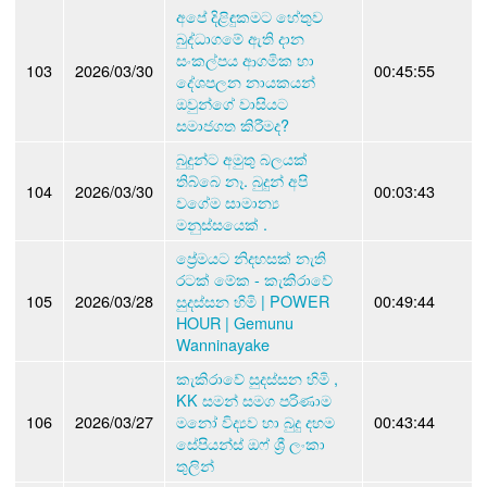
අපේ දිළිඳුකමට හේතුව
බුද්ධාගමේ ඇති දාන
සංකල්පය ආගමික හා
103
2026/03/30
00:45:55
දේශපලන නායකයන්
ඔවුන්ගේ වාසියට
සමාජගත කිරීමද?
බුදුන්ට අමුතු බලයක්
තිබ්බෙ නෑ. බුදුන් අපි
104
2026/03/30
00:03:43
වගේම සාමාන්‍ය
මනුස්සයෙක් .
ප්‍රේමයට නිදහසක් නැති
රටක් මේක - කැකිරාවේ
105
2026/03/28
සුදස්සන හිමි | POWER
00:49:44
HOUR | Gemunu
Wanninayake
කැකිරාවේ සුදස්සන හිමි ,
KK සමන් සමග පරිණාම
106
2026/03/27
මනෝ විද්‍යව හා බුදු දහම
00:43:44
සේපියන්ස් ඔෆ් ශ්‍රී ලංකා
තුලින්