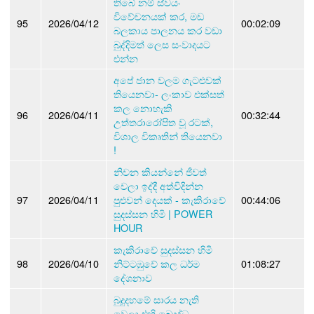
තිබේ නම් ස්වයං
විවේචනයක් කර, මඩ
95
2026/04/12
00:02:09
බලකාය පාලනය කර වඩා
බුද්දිමත් ලෙස සංවාදයට
එන්න
අපේ ජාන වලම ගැටළුවක්
තියෙනවා- ලංකාව එක්සත්
කල නොහැකි
96
2026/04/11
00:32:44
උත්තරාරෝපිත වූ රටක්,
විශාල විකෘතින් තියෙනවා
!
නිවන කියන්නේ ජීවත්
වෙලා ඉද්දී අත්විදින්න
97
2026/04/11
පුළුවන් දෙයක් - කැකිරාවේ
00:44:06
සුදස්සන හිමි | POWER
HOUR
කැකිරාවේ සුදස්සන හිමි
98
2026/04/10
නිට්ටඹුවේ කල ධර්ම
01:08:27
දේශනාව
බුදුදහමේ සාරය නැති
වෙලා එහි බෞද්ධ