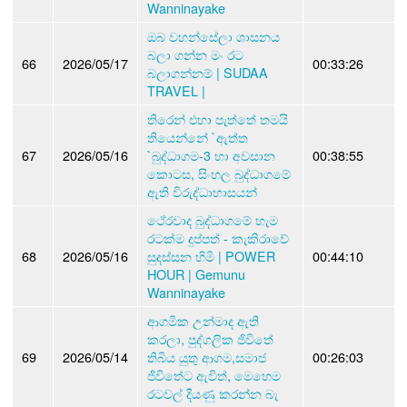
Wanninayake
ඔබ වහන්සේලා ශාසනය
බලා ගන්න මං රට
66
2026/05/17
00:33:26
බලාගන්නම් | SUDAA
TRAVEL |
තිරෙන් එහා පැත්තේ තමයි
තියෙන්නේ `ඇත්ත
67
2026/05/16
`බුද්ධාගම-3 හා අවසාන
00:38:55
කොටස, සිංහල බුද්ධාගමේ
ඇති විරුද්ධාභාසයන්
ථේරවාද බුද්ධාගමේ හැම
රටක්ම දුප්පත් - කැකිරාවේ
68
2026/05/16
සුදස්සන හිමි | POWER
00:44:10
HOUR | Gemunu
Wanninayake
ආගමික උන්මාද ඇති
කරලා, පුද්ගලික ජිවිතේ
69
2026/05/14
තිබිය යුතු ආගම,සමාජ
00:26:03
ජිවිතේට ඇවිත්, මෙහෙම
රටවල් දියණු කරන්න බැ