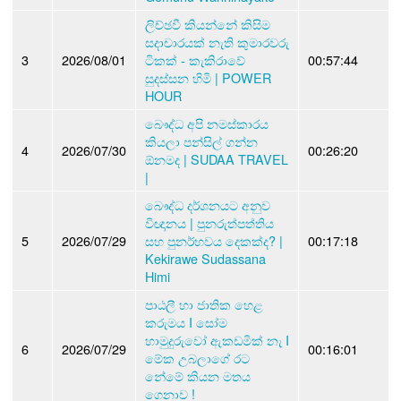
ලිච්ඡවී කියන්නේ කිසිම
සදාචාරයක් නැති කුමාරවරු
3
2026/08/01
ටිකක් - කැකිරාවේ
00:57:44
සුදස්සන හිමි | POWER
HOUR
බෞද්ධ අපි නමස්කාරය
කියලා පන්සිල් ගන්න
4
2026/07/30
00:26:20
ඕනමද | SUDAA TRAVEL
|
බෞද්ධ දර්ශනයට අනුව
විඥානය | පුනරුත්පත්තිය
5
2026/07/29
සහ පුනර්භවය දෙකක්ද? |
00:17:18
Kekirawe Sudassana
Himi
පාඨලී හා ජාතික හෙළ
කරුමය I සෝම
හාමුදුරුවෝ ඇකඩමික් නැ I
6
2026/07/29
00:16:01
මේක උබලාගේ රට
නේමේ කියන මතය
ගෙනාව !