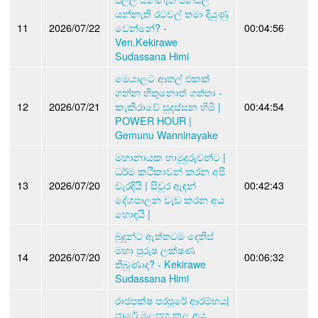
යන්නැති රටවල් තමා දියුණු
11
2026/07/22
වෙන්නේ? -
00:04:56
Ven.Kekirawe
Sudassana Himi
මෙයාලට ආතල් එකක්
ගන්න හිතුනොත් ගත්තා -
12
2026/07/21
කැකිරාවේ සුදස්සන හිමි |
00:44:54
POWER HOUR |
Gemunu Wanninayake
මහානායක හාමුදුරුවන්ට |
ධර්ම කථිකාවන් කරන අපි
13
2026/07/20
වැරදි‍යි | සිවුර ඇඳන්
00:42:43
දේශපාලන වැඩ කරන අය
හොඳයි |
බුදුන්ට ඇත්තටම දෙතිස්
මහා පුරුෂ ලක්ෂණ
14
2026/07/20
00:06:32
තිබුණාද? - Kekirawe
Sudassana Himi
රාජපක්ෂ පරපුරේ ආරම්භය|
පාරේ මළපහ කළ අය