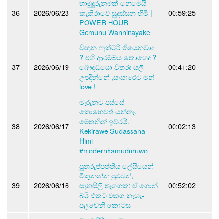
හාමුදුරුනමක් නෙමෙයි -
36
2026/06/23
කැකිරාවේ සුදස්සන හිමි |
00:59:25
POWER HOUR |
Gemunu Wanninayake
විඥාන ෆැක්ටරි තියෙනවාද
? එහි ආරම්බය කොහෙද ?
37
2026/06/19
බෞද්ධයෝ විතරද යලි
00:41:20
උපදින්නේ ,සංසාරෙට මන්
love !
මැරුනට පස්සේ
කොහෙවත් යන්නෑ.
මෙතනින් ඉවරයි.
38
2026/06/17
00:02:13
Kekirawe Sudassana
Himi
#modernhamuduruwo
පුනරුප්පත්තිය ලේසියෙන්
විකුනන්න පුළුවන්,
39
2026/06/16
සැනසිලි තෑග්ගක්; ඒ ගොන්
00:52:02
බයි එකට එකග නැහැ-
පලවෙනි කොටස