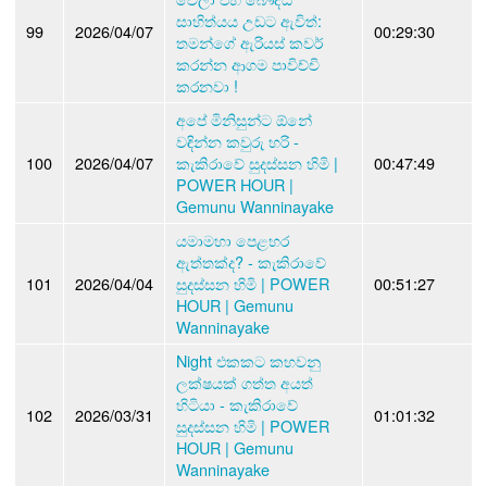
සාහිත්යය උඩට ඇවිත්:
99
2026/04/07
00:29:30
තමන්ගේ ඇරියස් කවර්
කරන්න ආගම පාවිච්චි
කරනවා !
අපේ මිනිසුන්ට ඕනේ
වඳින්න කවුරු හරි -
100
2026/04/07
කැකිරාවේ සුදස්සන හිමි |
00:47:49
POWER HOUR |
Gemunu Wanninayake
යමාමහා පෙළහර
ඇත්තක්ද? - කැකිරාවේ
101
2026/04/04
සුදස්සන හිමි | POWER
00:51:27
HOUR | Gemunu
Wanninayake
Night එකකට කහවනු
ලක්ෂයක් ගත්ත අයත්
හිටියා - කැකිරාවේ
102
2026/03/31
01:01:32
සුදස්සන හිමි | POWER
HOUR | Gemunu
Wanninayake