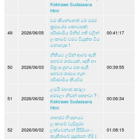
Kekirawe Sudassana
Himi
වම කියන්නෙත් මේ මජර
ක්‍රමයේම කොටසක්;
49
2026/06/05
පරිණාමීය මිනිස් ගති වලින්
00:41:17
ලංකාවේ වමට වියුක්ත විය
නොහැක !
නීතියට උඩින් ආගම ඇති
සහචර රාජ්‍යයක්, ඥාති හා
50
2026/06/03
මිත්‍ර සංග්‍රහය මත ඇති
00:39:55
සහචර රාජ්‍යය ගැන
පරිණාමීය කියවීම
ලමයි මහණ කරලා
අම්මලා නිවන් පතනවා ? -
51
2026/06/02
00:06:34
Kekirawe Sudassana
Himi
ගෘහස්ථ හිංසනයට
ලංකාවේ වැඩිපුරම
52
2026/06/02
ලක්වෙන්නේ පිරිමියා -
01:08:15
කැකිරාවේ සුදස්සන හිමි |