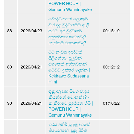
POWER HOUR |
Gemunu Wanninayake
බෞද්ධයාගේ ලොකුම
වැරැද්ද: බුද්ධාගමට ඇලී
88
2026/04/23
සිටීම; අපි බුද්ධාගම
00:15:19
අනුගමනය කරනවද?
නැත්නම් රඟපානවද?
මම නැවත ඉපදීමක්
පිලිගන්නෑ. පුලුවන්
ජගතෙක් ඉන්නවනන්
89
2026/04/21
00:12:12
මේවට උත්තර දෙන්න |
Kekirawe Sudassana
Himi
ශුක්‍රානු සහ ඩිම්භ වාදය
කියන්නේ මොකක්ද? -
90
2026/04/21
කැකිරාවේ සුදස්සන හිමි |
01:10:22
POWER HOUR |
Gemunu Wanninayake
හරය අහිමි වූ බුදු දහමක්
තියෙන්නේ, සූත්‍ර පිරිත්