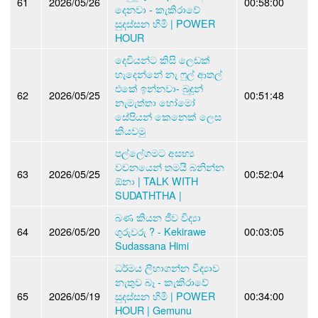
61
2026/05/26
00:58:00
දෙනවා - කැකිරාවේ
සුදස්සන හිමි | POWER
HOUR
දෙවියන්ට කිසි ලෙඩක්
හැදෙන්නේ නැ ෆුල් ආතල්
එකේ ඉන්නවා- බුදුන්
62
2026/05/25
00:51:48
නැමැත්තා හෝමෝ
සේපියන් කෙනෙක් ලෙස
කියවමු
පල්ලේගමට අසභ්‍ය
වචනයෙන් තමයි බනින්න
63
2026/05/25
00:52:04
ඕනා | TALK WITH
SUDATHTHA |
බණ කියන ජීව විද්‍යා
64
2026/05/20
ගුරුවරු ? - Kekirawe
00:03:05
Sudassana Himi
ධර්මය ලිහාගන්න විද්‍යාව
නැතුව බෑ - කැකිරාවේ
65
2026/05/19
සුදස්සන හිමි | POWER
00:34:00
HOUR | Gemunu