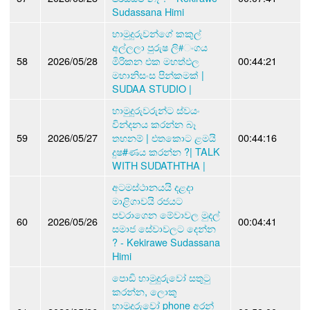
Sudassana Himi
හාමුදුරුවන්ගේ කකුල්
අල්ලලා පුරුෂ ලි#ංගය
58
2026/05/28
මිරිකන එක මහත්ඵල
00:44:21
මහානිසංස පින්කමක් |
SUDAA STUDIO |
හාමුදුරුවරුන්ට ස්වයං
වින්දනය කරන්න බෑ
59
2026/05/27
තහනම් | එතකොට ළමයි
00:44:16
දුෂ#ණය කරන්න ?| TALK
WITH SUDATHTHA |
අටමස්ථානයයි දළදා
මාළිගාවයි රජයට
පවරාගෙන මේවාවල මුදල්
60
2026/05/26
00:04:41
සමාජ සේවාවලට දෙන්න
? - Kekirawe Sudassana
Himi
පොඩි හාමුදුරුවෝ සතුටු
කරන්න, ලොකු
හාමුදුරුවෝ phone අරන්