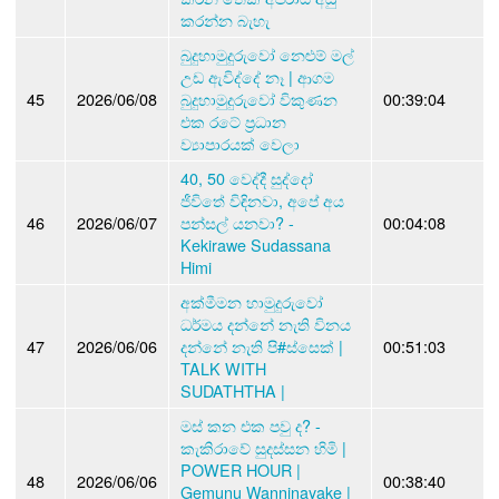
කරන්න බැහැ
බුදුහාමුදුරුවෝ නෙළුම් මල්
උඩ ඇවිද්දේ නෑ | ආගම
45
2026/06/08
බුදුහාමුදුරුවෝ විකුණන
00:39:04
එක රටේ ප්‍රධාන
ව්‍යාපාරයක් වෙලා
40, 50 වෙද්දී සුද්දෝ
ජීවිතේ විඳිනවා, අපේ අය
46
2026/06/07
පන්සල් යනවා? -
00:04:08
Kekirawe Sudassana
Himi
අක්මීමන හාමුදුරුවෝ
ධර්මය දන්නේ නැති විනය
47
2026/06/06
දන්නේ නැති පි#ස්සෙක් |
00:51:03
TALK WITH
SUDATHTHA |
මස් කන එක පවු ද? -
කැකිරාවේ සුදස්සන හිමි |
POWER HOUR |
48
2026/06/06
00:38:40
Gemunu Wanninayake |