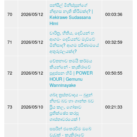
පන්සිල් මිනිස්සුන්ගේ
නිදහස නැති කිරීමක්ද? |
70
2026/05/12
00:03:36
Kekirawe Sudassana
Himi
චාරිත්‍ර, භීතිය, දෙවියන් හ
ආගම- දෙවියන්ව මැව්වේ
71
2026/05/12
00:32:59
මිනිසාද? ආගම පරිණාමයේ
අතුරුඵලයක්ද?
චේතනාව තමයි කර්මය
කියන්නේ - කැකිරාවේ
72
2026/05/12
සුදස්සන හිමි | POWER
00:50:55
HOUR | Gemunu
Wanninayake
ශබ්ද ත්‍රස්තවාදය -- බුදුන්
නිහඩ බව හා ශාන්ත බව
73
2026/05/10
ප්‍රිය කල, ගෝෂාව
00:21:33
ප්‍රතික්ෂේප කරපු
ශාස්තෘවරයෙක් !
සසරින් එතෙරවීම ඔබේ
වැඩක් - කැකිරාවේ