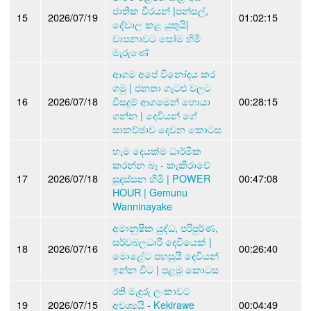
ජාතික වීරයන් |පන්සල්,
15
2026/07/19
01:02:15
දේවාල කළ යුතුයි|
වාසනාවට සෝම හිමි
මැරුණේ
ආගම අපේ විනෝදය කර
ගමු | ජනතා ගැටළු වලට
16
2026/07/18
විසදුම් ආගමෙන් හොයා
00:28:15
ගන්න | දෙවියන් ගේ
සාකච්ඡාව දෙවන කොටස
හැම දෙයක්ම ධාර්මික
කරන්න බෑ - කැකිරාවේ
17
2026/07/18
සුදස්සන හිමි | POWER
00:47:08
HOUR | Gemunu
Wanninayake
අමානුෂික යුද්ධ, පරිපුර්ණ,
සර්වබලධාරී දෙවියෙක් |
18
2026/07/16
00:26:40
මොළේට පහසුයි දෙවියන්
ඉන්න විට | පළමු කොටස
රති මැඳුරු ලංකාවට
19
2026/07/15
අවශ්‍යයි - Kekirawe
00:04:49