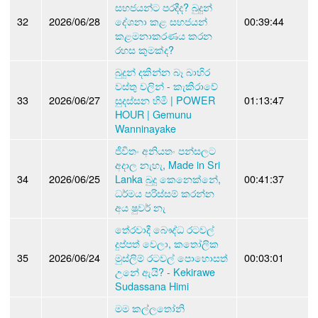
සහජයන්ට පරදීද? බුදුන්
32
2026/06/28
දේශනා කළ සහජයන්
00:39:44
කළමනාකරණය කරන
රහස කුමක්ද?
බුදුන් දකින්න බෑ බාහිර
වස්තු වලින් - කැකිරාවේ
33
2026/06/27
සුදස්සන හිමි | POWER
01:13:47
HOUR | Gemunu
Wanninayake
ජීවිතං අනියතං පන්සලට
අදාල නැහැ, Made in Sri
34
2026/06/25
Lanka බුදු කෙනෙක්නේ,
00:41:37
ධර්මය පරිස්සම් කරන්න
අය ෂුවර් නැ
තේරවාදී බෞද්ධ රටවල්
දුප්පත් වෙලා, කතෝලික
35
2026/06/24
මුස්ලිම් රටවල් පොහොසත්
00:03:01
උනේ ඇයි? - Kekirawe
Sudassana Himi
මම කල්ලතෝනි