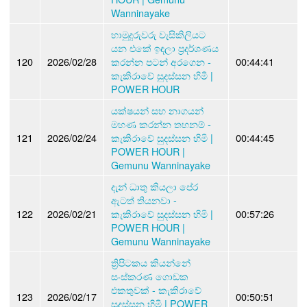
Wanninayake
හාමුදුරුවරු වැසිකිලියට
යන එකේ ඉඳලා ප්‍රදර්ශණය
120
2026/02/28
කරන්න පටන් අරගෙන -
00:44:41
කැකිරාවේ සුදස්සන හිමි |
POWER HOUR
යක්ෂයන් සහ නාගයන්
මහණ කරන්න තහනම් -
121
2026/02/24
කැකිරාවේ සුදස්සන හිමි |
00:44:45
POWER HOUR |
Gemunu Wanninayake
දැන් ධාතු කියලා පේර
ඇටත් තියනවා -
122
2026/02/21
කැකිරාවේ සුදස්සන හිමි |
00:57:26
POWER HOUR |
Gemunu Wanninayake
ත්‍රිපිටකය කියන්නේ
සංස්කරණ ගොඩක
එකතුවක් - කැකිරාවේ
123
2026/02/17
00:50:51
සුදස්සන හිමි | POWER