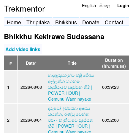
English
සිංහල
Trekmentor
Login
Home
Thripitaka
Bhikkhus
Donate
Contact
Bhikkhu Kekirawe Sudassana
Add video links
Duration
#
Date*
Title
(hh:mm:ss)
හාමුදුරුවරුන්ට ස්ත්‍රී ශරීරය
අල්ලන්න තහනම් -
1
2026/08/08
කැකිරාවේ සුදස්සන හිමි |
00:39:23
POWER HOUR |
Gemunu Wanninayake
දරුවෝ ඉස්සරහා ආදරය
කරන්න, රණ්ඩු වෙන්න
2
2026/08/04
එපා - කැකිරාවේ සුදස්සන
00:52:00
හිමි | POWER HOUR |
Gemunu Wanninayake