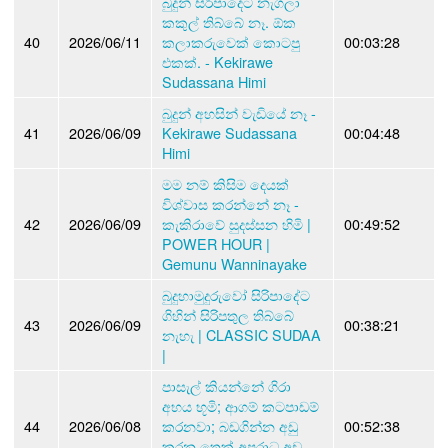
බුදුන් සිරීපාදෙට නැගලා
කකුල් තිබ්බේ නෑ. ඕක
40
2026/06/11
කලාකරුවෙක් කොටපු
00:03:28
එකක්. - Kekirawe
Sudassana Himi
බුදුන් අහසින් වැඩියේ නෑ -
41
2026/06/09
Kekirawe Sudassana
00:04:48
Himi
මම නම් කිසිම දෙයක්
විශ්වාස කරන්නේ නෑ -
42
2026/06/09
කැකිරාවේ සුදස්සන හිමි |
00:49:52
POWER HOUR |
Gemunu Wanninayake
බුදුහාමුදුරුවෝ සිරිපාදේට
ගිහින් සිරිපතුල තිබ්බේ
43
2026/06/09
00:38:21
නැහැ | CLASSIC SUDAA
|
පාසැල් කියන්නේ ගිරා
අභය භූමි; ආගම් කටපාඩම්
44
2026/06/08
කරනවා; බඩගින්න අඩු
00:52:38
කරන තෙක් අපරාධ අඩු