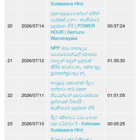
Sudassana Himi
බුදුහාමුදුරුවොන්ගේ අතින්
වැරද්දක් උනා - කැකිරාවේ
20
2026/07/14
සුදස්සන හිමි | POWER
00:37:24
HOUR | Gemunu
Wanninayake
NPP රජය පාතාලය
සමගසම්බන්ධද? ජනතාව
21
2026/07/12
වහලුන් ඔවුන් දැනුවත්
01:35:30
කිරීම අවශ්ය නැ, පක්ෂ තුල
ප්‍රජාතන්ත්‍රවාදය නැ
හාමුදුරු කෙනෙක් බීලා
ඉන්නවා නම් එතන
22
2026/07/11
තියෙන්නේ සදාචාරාත්මක
01:01:05
ප්‍රශ්නයක් විතරයි -
කැකිරාවේ සුදස්සන හිමි
සිල් රකිනවට වඩා බොන
23
2026/07/10
එක වටිනවා ? - Kekirawe
00:05:25
Sudassana Himi
සිරකරුවන්ද මිනිසුන්ය