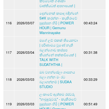
කිව්වොත් ගණිකා
වෘත්තියටත් අපහාසයක් |
දෙන්නෙක් කසාද බඳින්නේ
S#X කරන්න - කැකිරාවේ
116
2026/03/07
සුදස්සන හිමි | POWER
00:43:24
HOUR | Gemunu
Wanninayake
මගේ ලව් එකක් තියෙනවා
| පරිණාමය වුණේ නැති
බලන්ගොඩ කස්සප
117
2026/03/04
00:31:38
කියන්නේ තක්කඩියෙක් |
TALK WITH
SUDATHTHA |
ඔබ වහන්සේලා ශාසනය
බලා ගන්න මං රට
118
2026/03/03
00:33:29
බලාගන්නම් | SUDAA
STUDIO
ලංකාවේ ඇත්තම රජවරු
"හාමුදුරුවරු" - කැකිරාවේ
119
2026/03/03
සුදස්සන හිමි | POWER
00:51:49
HOUR | Gemunu