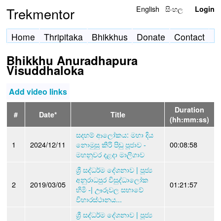
English
සිංහල
Trekmentor
Login
Home
Thripitaka
Bhikkhus
Donate
Contact
Bhikkhu Anuradhapura
Visuddhaloka
Add video links
Duration
#
Date*
Title
(hh:mm:ss)
සදහම් ආලෝකය: මහා දිය
1
2024/12/11
නොමුසු කිරි පිඬු පූජාව -
00:08:58
මහනුවර දළදා මාලිගාව
ශ්‍රී සද්ධර්ම දේශනාව | පූජ්‍ය
අනුරාධපුර විසුද්ධාලෝක
2
2019/03/05
01:21:57
හිමි -| ඌරූවල සභාවේ
විහාරස්ථානය...
ශ්‍රී සද්ධර්ම දේශනාව | පූජ්‍ය