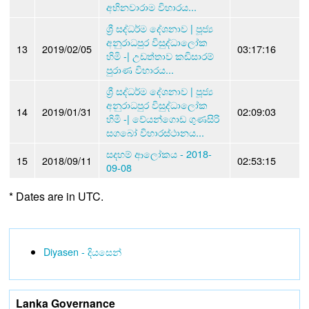
අභිනවාරාම විහාරය...
ශ්‍රී සද්ධර්ම දේශනාව | පූජ්‍ය
අනුරාධපුර විසුද්ධාලෝක
13
2019/02/05
03:17:16
හිමි -| උඩත්තාව කඩිසාරම්
පුරාණ විහාරය...
ශ්‍රී සද්ධර්ම දේශනාව | පූජ්‍ය
අනුරාධපුර විසුද්ධාලෝක
14
2019/01/31
02:09:03
හිමි -| වේයන්ගොඩ ගුණසිරි
සගබෝ විහාරස්ථානය...
සදහම් ආලෝකය - 2018-
15
2018/09/11
02:53:15
09-08
* Dates are in UTC.
Diyasen - දියසෙන්
Lanka Governance