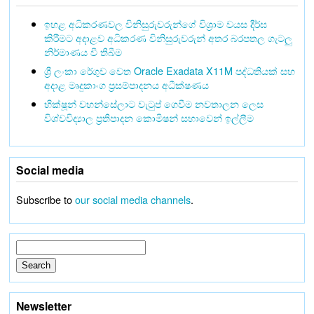
ඉහළ අධිකරණවල විනිසුරුවරුන්ගේ විශ්‍රාම වයස දීර්ඝ
කිරීමට අදාළව අධිකරණ විනිසුරුවරුන් අතර බරපතල ගැටලු
නිර්මාණය වී තිබීම
ශ්‍රී ලංකා රේගුව වෙත Oracle Exadata X11M පද්ධතියක් සහ
අදාළ මෘදුකාංග ප්‍රසම්පාදනය අධීක්ෂණය
භික්ෂූන් වහන්සේලාට වැටුප් ගෙවීම නවතාලන ලෙස
විශ්වවිද්‍යාල ප්‍රතිපාදන කොමිෂන් සභාවෙන් ඉල්ලීම
Social media
Subscribe to
our social media channels
.
Newsletter