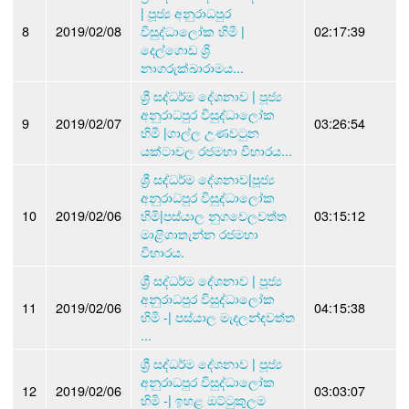
| පූජ්‍ය අනුරාධපුර
8
2019/02/08
විසුද්ධාලෝක හිමි |
02:17:39
දෙල්ගොඩ ශ්‍රි
නාගරුක්ඛාරාමය...
ශ්‍රී සද්ධර්ම දේශනාව | පූජ්‍ය
අනුරාධපුර විසුද්ධාලෝක
9
2019/02/07
03:26:54
හිමි |ගාල්ල උණවටුන
යක්ටාචල රජමහා විහාරය...
ශ්‍රී සද්ධර්ම දේශනාව|පූජ්‍ය
අනුරාධපුර විසුද්ධාලෝක
10
2019/02/06
හිමි|පස්යාල නුගවෙලවත්ත
03:15:12
මාළිගාතැන්න රජමහා
විහාරය.
ශ්‍රී සද්ධර්ම දේශනාව | පූජ්‍ය
අනුරාධපුර විසුද්ධාලෝක
11
2019/02/06
04:15:38
හිමි -| පස්යාල මැදලන්දවත්ත
...
ශ්‍රී සද්ධර්ම දේශනාව | පූජ්‍ය
අනුරාධපුර විසුද්ධාලෝක
12
2019/02/06
03:03:07
හිමි -| ඉහළ ඔට්ටුකුලම