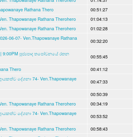
apowanaye Rathana Thero
00:51:27
Ven. Thapowanaye Rathana Therohero
01:04:13
Ven. Thapowanaye Rathana Therohero
01:02:28
026-06-07- Ven.Thapowanaye Rathana
00:32:20
 | 9:00PM පුජ්‍යපාද තපෝවනයේ රතන
00:55:45
hana Thero
00:41:12
 දායකත්ව දේශනා 74- Ven.Thapowanaye
00:47:33
00:50:39
Ven. Thapowanaye Rathana Therohero
00:34:19
 දායකත්ව දේශනා 74- Ven.Thapowanaye
00:53:52
Ven. Thapowanaye Rathana Therohero
00:58:43