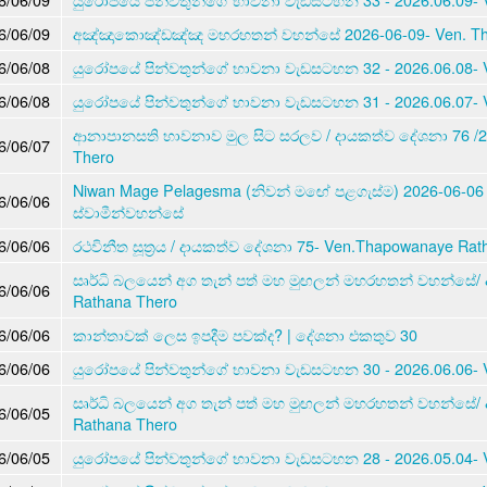
6/06/09
අඤ්ඤාකොඤ්ඩඤ්ඤ මහරහතන් වහන්සේ 2026-06-09- Ven. Th
6/06/08
යුරෝපයේ පින්වතුන්ගේ භාවනා වැඩසටහන 32 - 2026.06.08- 
6/06/08
යුරෝපයේ පින්වතුන්ගේ භාවනා වැඩසටහන 31 - 2026.06.07- 
ආනාපානසති භාවනාව මුල සිට සරලව / දායකත්ව දේශනා 76 /2
6/06/07
Thero
Niwan Mage Pelagesma (නිවන් මඟේ පළගැස්ම) 2026-06-06
6/06/06
ස්වාමීන්වහන්සේ
6/06/06
රථවිනීත සූත්‍රය / දායකත්ව දේශනා 75- Ven.Thapowanaye Rat
සෘර්ධි බලයෙන් අග තැන් පත් මහ මුඟලන් මහරහතන් වහන්සේ/
6/06/06
Rathana Thero
6/06/06
කාන්තාවක් ලෙස ඉපදීම පවක්ද? | දේශනා එකතුව 30
6/06/06
යුරෝපයේ පින්වතුන්ගේ භාවනා වැඩසටහන 30 - 2026.06.06- 
සෘර්ධි බලයෙන් අග තැන් පත් මහ මුඟලන් මහරහතන් වහන්සේ/
6/06/05
Rathana Thero
6/06/05
යුරෝපයේ පින්වතුන්ගේ භාවනා වැඩසටහන 28 - 2026.05.04- 