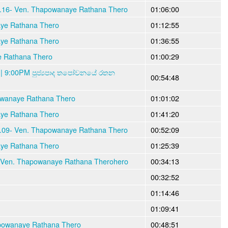
7.16- Ven. Thapowanaye Rathana Thero
01:06:00
aye Rathana Thero
01:12:55
aye Rathana Thero
01:36:55
e Rathana Thero
01:00:29
 | 9:00PM පුජ්‍යපාද තපෝවනයේ රතන
00:54:48
owanaye Rathana Thero
01:01:02
aye Rathana Thero
01:41:20
7.09- Ven. Thapowanaye Rathana Thero
00:52:09
aye Rathana Thero
01:25:39
Ven. Thapowanaye Rathana Therohero
00:34:13
00:32:52
01:14:46
01:09:41
hapowanaye Rathana Thero
00:48:51