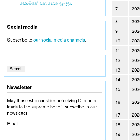
කොමිෂන් සභාවෙන් ඉල්ලීම
7
202
8
202
Social media
9
202
Subscribe to
our social media channels
.
10
202
11
202
12
202
13
202
14
202
Newsletter
15
202
May those who consider perceiving Dhamma
16
202
leads to the supreme benefit subscribe to our
newsletter!
17
202
Email:
18
202
19
202