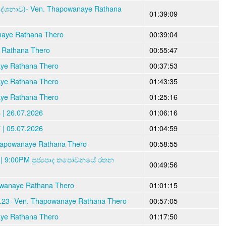
ේශනාව)- Ven. Thapowanaye Rathana
01:39:09
aye Rathana Thero
00:39:04
 Rathana Thero
00:55:47
aye Rathana Thero
00:37:53
aye Rathana Thero
01:43:35
aye Rathana Thero
01:25:16
| 26.07.2026
01:06:16
| 05.07.2026
01:04:59
hapowanaye Rathana Thero
00:58:55
 | 9:00PM පුජ්‍යපාද තපෝවනයේ රතන
00:49:56
powanaye Rathana Thero
01:01:15
7.23- Ven. Thapowanaye Rathana Thero
00:57:05
aye Rathana Thero
01:17:50