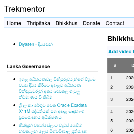
Trekmentor
Home
Thripitaka
Bhikkhus
Donate
Contact
Bhikkh
Diyasen - දියසෙන්
Add video 
#
D
Lanka Governance
1
202
ඉහළ අධිකරණවල විනිසුරුවරුන්ගේ විශ්‍රාම
වයස දීර්ඝ කිරීමට අදාළව අධිකරණ
2
202
විනිසුරුවරුන් අතර බරපතල ගැටලු
නිර්මාණය වී තිබීම
3
202
ශ්‍රී ලංකා රේගුව වෙත Oracle Exadata
X11M පද්ධතියක් සහ අදාළ මෘදුකාංග
4
202
ප්‍රසම්පාදනය අධීක්ෂණය
5
202
භික්ෂූන් වහන්සේලාට වැටුප් ගෙවීම
6
202
නවතාලන ලෙස විශ්වවිද්‍යාල ප්‍රතිපාදන