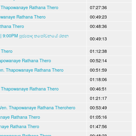
en. Thapowanaye Rathana Thero
07:27:36
owanaye Rathana Thero
00:49:23
athana Thero
00:48:36
 | 9:00PM පුජ්‍යපාද තපෝවනයේ රතන
00:49:13
Thero
01:12:38
apowanaye Rathana Thero
00:52:14
en. Thapowanaye Rathana Thero
00:51:59
01:18:06
. Thapowanaye Rathana Thero
00:46:51
01:21:17
Ven. Thapowanaye Rathana Therohero
00:53:49
anaye Rathana Thero
01:05:16
aye Rathana Thero
01:47:56
apowanaye Rathana Thero
00:48:23