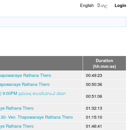
English
සිංහල
Login
Duration
(hh:mm:ss)
apowanaye Rathana Thero
00:49:23
apowanaye Rathana Thero
00:50:36
 | 9:00PM පුජ්‍යපාද තපෝවනයේ රතන
00:51:06
aye Rathana Thero
01:32:13
7.30- Ven. Thapowanaye Rathana Thero
01:15:10
aye Rathana Thero
01:46:41