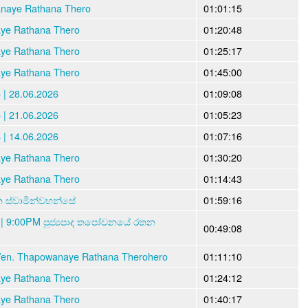
anaye Rathana Thero
01:01:15
aye Rathana Thero
01:20:48
aye Rathana Thero
01:25:17
aye Rathana Thero
01:45:00
| 28.06.2026
01:09:08
| 21.06.2026
01:05:23
| 14.06.2026
01:07:16
aye Rathana Thero
01:30:20
aye Rathana Thero
01:14:43
න ස්වාමීන්වහන්සේ
01:59:16
 | 9:00PM පුජ්‍යපාද තපෝවනයේ රතන
00:49:08
en. Thapowanaye Rathana Therohero
01:11:10
aye Rathana Thero
01:24:12
aye Rathana Thero
01:40:17