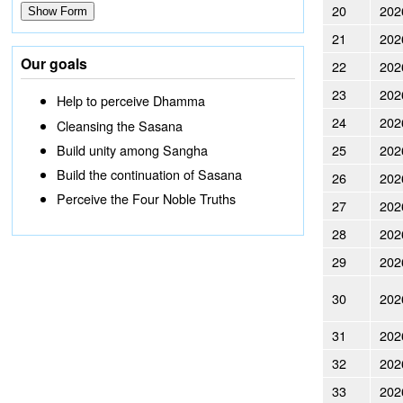
20
202
21
202
Our goals
22
202
23
202
Help to perceive Dhamma
24
202
Cleansing the Sasana
25
202
Build unity among Sangha
Build the continuation of Sasana
26
202
Perceive the Four Noble Truths
27
202
28
202
29
202
30
202
31
202
32
202
33
202