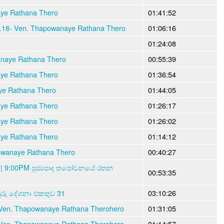
aye Rathana Thero
01:41:52
6.18- Ven. Thapowanaye Rathana Thero
01:06:16
01:24:08
anaye Rathana Thero
00:55:39
aye Rathana Thero
01:36:54
ye Rathana Thero
01:44:05
aye Rathana Thero
01:26:17
aye Rathana Thero
01:26:02
aye Rathana Thero
01:14:12
owanaye Rathana Thero
00:40:27
 | 9:00PM පුජ්‍යපාද තපෝවනයේ රතන
00:53:35
ඹුරු දේශනා එකතුව 31
03:10:26
Ven. Thapowanaye Rathana Therohero
01:31:05
Ven. Thapowanaye Rathana Therohero
01:14:57