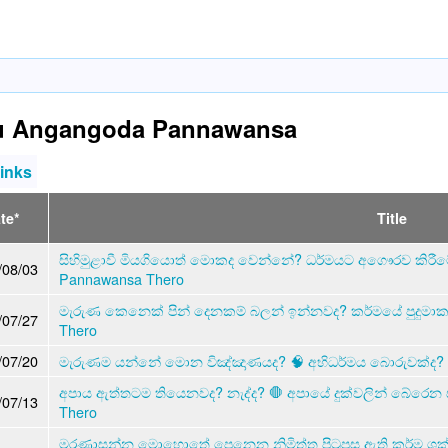
u Angangoda Pannawansa
links
te*
Title
සිහිමුළාවී මියගියොත් මොකද වෙන්නේ? ධර්මයට අගෞරව කිරීමේ
/08/03
Pannawansa Thero
මැරුණ කෙනෙක් පින් දෙනකම් බලන් ඉන්නවද? කර්මයේ පුදුමාක
/07/27
Thero
/07/20
මැරුණම යන්නේ මොන විඤ්ඤාණයද? 🧠 අභිධර්මය බොරුවක්ද? ⚠
අපාය ඇත්තටම තියෙනවද? නැද්ද? 🛑 අපායේ දුක්වලින් බේරෙන
/07/13
Thero
මරණාසන්න මොහොතේ පෙනෙන නිමිත්ත පිටුපස ඇති කර්ම ශක්ති