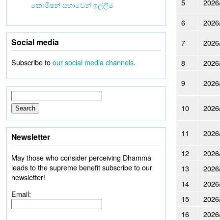
5
2026
කොමිෂන් සභාවෙන් ඉල්ලීම
6
2026
Social media
7
2026
Subscribe to
our social media channels
.
8
2026
9
2026
10
2026
11
2026
Newsletter
12
2026
May those who consider perceiving Dhamma
leads to the supreme benefit subscribe to our
13
2026
newsletter!
14
2026
Email:
15
2026
16
2026