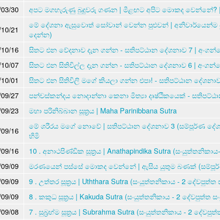
/03/30
අපට මගහැරුණු බුදුවරු ගණන | මීළඟට අපිට මොකද වෙන්නේ? 
මේ දේශනා ඇසුවොත් සෝවාන් වෙන්න පුළුවන් | අනිවාර්යෙන්ම
/10/21
දෙන්න)
/10/16
සිතට එන වේදනාව දැන ගන්න - සතිපට්ඨාන දේශනාව 7 | අංගන්ග
/10/07
සිතට එන සිතිවිල්ල දැන ගන්න - සතිපට්ඨාන දේශනාව 6 | අංගන්
/10/01
සිතට එන සිතිවිලි මගේ කියලා ගන්න එපා! - සතිපට්ඨාන දේශනාව
/09/27
පන්චස්කන්දය නොදාන්නා කෙනා මිත්‍යා දෘෂ්ඨිකයෙක් - සතිපට්
/09/23
මහා පරිනිබ්බාන සූත්‍රය | Maha Parinibbana Sutra
මේ ශරීරය මගේ නොවේ | සතිපට්ඨාන දේශනාව 3 (සම්පූර්ණ දේ
/09/16
හිමි
/09/16
10 . අනාථපිණ්ඩික සූත්‍රය | Anathapindika Sutra (සංයුත්තනිකාය
/09/09
මරණයෙන් පස්සේ මොකද වෙන්නේ | ඇසිය යුතුම බණක් (සම්පූ
/09/09
9 . උත්තර සූත්‍රය | Uththara Sutra (සංයුත්තනිකාය - 2 දේවපුත්ත
/09/09
8 . කකුධ සූත්‍රය | Kakuda Sutra (සංයුත්තනිකාය - 2 දේවපුත්ත ස
/09/08
7 . සුබ්‍රහ්ම සූත්‍රය | Subrahma Sutra (සංයුත්තනිකාය - 2 දේවපුත