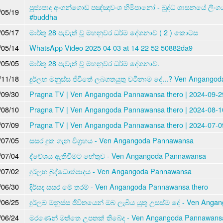
පූජ්‍යපාද අංගන්ගොඩ පඤ්ඤාවංශ හිමිපානෝ - බුද්ධ ශාසනයේ ලි
/05/19
#buddha
/05/17
මාර්තු 28 පැවැත් වූ මහනුවර ධර්ම දේශනාව ( 2 ) කොටස
/05/14
WhatsApp Video 2025 04 03 at 14 22 52 50882da9
/05/05
මාර්තු 28 පැවැත් වූ මහනුවර ධර්ම දේශනාව.
/11/18
දුර්ලභ මනුස්ස ජීවිතේ ලබගතයුතු වටිනාම දේ...? Ven Angango
/09/30
Pragna TV | Ven Angangoda Pannawansa thero | 2024-09-29
/08/10
Pragna TV | Ven Angangoda Pannawansa thero | 2024-08-10
/07/09
Pragna TV | Ven Angangoda Pannawansa thero | 2024-07-09
/07/05
සසර දුක ගැන විග්‍රහය - Ven Angangoda Pannawansa
/07/04
ද්වේශය ඇතිවිමට හේතුව - Ven Angangoda Pannawansa
/07/02
දුර්ලභ බුද්ධොත්පාදය - Ven Angangoda Pannawansa
/06/30
දිර්ඝද සසර මේ තරම් - Ven Angangoda Pannawansa thero
/06/25
දුර්ලබ මනුස්ස ජිවිතයෙන් ඔබ ලැබිය යුතු උසස්ම දේ - Ven Ang
/06/24
මරණෙන් මත්තෙ උපතක් තිබේද - Ven Angangoda Pannawansa