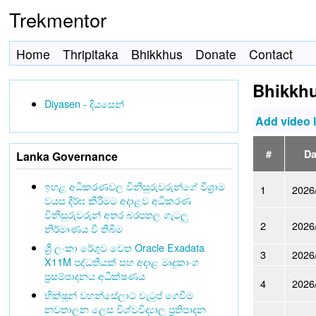
Trekmentor
Home
Thripitaka
Bhikkhus
Donate
Contact
Bhikkh
Diyasen - දියසෙන්
Add video 
#
Da
Lanka Governance
ඉහළ අධිකරණවල විනිසුරුවරුන්ගේ විශ්‍රාම
1
2026
වයස දීර්ඝ කිරීමට අදාළව අධිකරණ
විනිසුරුවරුන් අතර බරපතල ගැටලු
2
2026
නිර්මාණය වී තිබීම
ශ්‍රී ලංකා රේගුව වෙත Oracle Exadata
3
2026
X11M පද්ධතියක් සහ අදාළ මෘදුකාංග
ප්‍රසම්පාදනය අධීක්ෂණය
4
2026
භික්ෂූන් වහන්සේලාට වැටුප් ගෙවීම
නවතාලන ලෙස විශ්වවිද්‍යාල ප්‍රතිපාදන