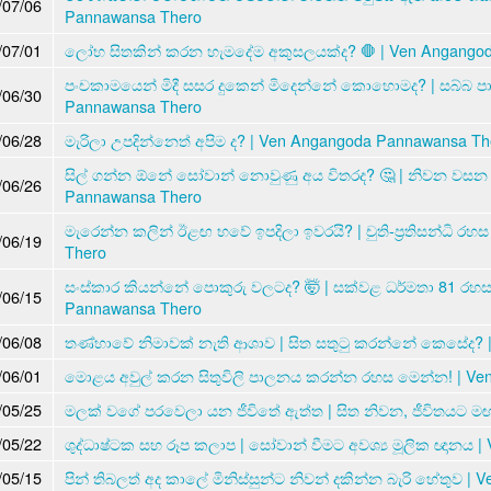
/07/06
Pannawansa Thero
/07/01
ලෝභ සිතකින් කරන හැමදේම අකුසලයක්ද? 🛑 | Ven Angango
පංචකාමයෙන් මිදී සසර දුකෙන් මිදෙන්නේ කොහොමද? | සබ්බ ප
/06/30
Pannawansa Thero
/06/28
මැරිලා උපදින්නෙත් අපිම ද? | Ven Angangoda Pannawansa Th
සිල් ගන්න ඕනේ සෝවාන් නොවුණු අය විතරද? 🤔 | නිවන වසන බ
/06/26
Pannawansa Thero
මැරෙන්න කලින් ඊළඟ භවේ ඉපදිලා ඉවරයි? | චුති-ප්‍රතිසන්ධි 
/06/19
Thero
සංස්කාර කියන්නේ පොකුරු වලටද? 🤯 | සක්වළ ධර්මතා 81 රහස
/06/15
Pannawansa Thero
/06/08
තණ්හාවේ නිමාවක් නැති ආශාව | සිත සතුටු කරන්නේ කෙසේද? 
/06/01
මොළය අවුල් කරන සිතුවිලි පාලනය කරන්න රහස මෙන්න! | Ve
/05/25
මලක් වගේ පරවෙලා යන ජීවිතේ ඇත්ත | සිත නිවන, ජීවිතයට මඟ
/05/22
ශුද්ධාෂ්ටක සහ රූප කලාප | සෝවාන් වීමට අවශ්‍ය මූලික ඥානය 
/05/15
පින් තිබලත් අද කාලේ මිනිස්සුන්ට නිවන් දකින්න බැරි හේතුව 