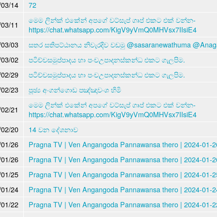
/03/14
72
මෙම ලින්ක් එකේන් අපගේ වට්සැප් ගෘප් එකට එක් වන්න-
/03/11
https://chat.whatsapp.com/KigV9yVmQ0MHVsx7IIsiE4
/03/03
සතර සතිපට්ඨානය නිවැරදිව වඩමු @sasaranewathuma @Ana
/03/02
පටිච්චසමුප්පාදය හා පංචඋපාදනස්කන්ධ එකට ගැලපිම.
/02/29
පටිච්චසමුප්පාදය හා පංචඋපාදනස්කන්ධ එකට ගැලපිම.
/02/23
පූඡ්‍ය අංගන්ගොඩ පඤ්ඤාවංශ හිමි
මෙම ලින්ක් එකේන් අපගේ වට්සැප් ගෘප් එකට එක් වන්න-
/02/21
https://chat.whatsapp.com/KigV9yVmQ0MHVsx7IIsiE4
/02/20
14 වන දේශනාව
/01/26
Pragna TV | Ven Angangoda Pannawansa thero | 2024-01-26
/01/26
Pragna TV | Ven Angangoda Pannawansa thero | 2024-01-26
/01/25
Pragna TV | Ven Angangoda Pannawansa thero | 2024-01-25
/01/24
Pragna TV | Ven Angangoda Pannawansa thero | 2024-01-24
/01/22
Pragna TV | Ven Angangoda Pannawansa thero | 2024-01-22