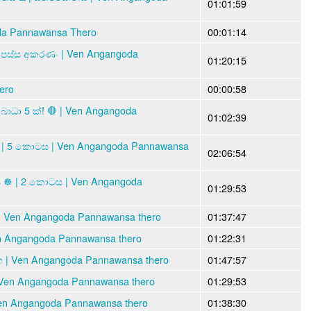
01:01:59
da Pannawansa Thero
00:01:14
ාපස්ස අකරණං | Ven Angangoda
01:20:15
ero
00:00:58
ාධා 5 ක්! 🛑 | Ven Angangoda
01:02:39
රහස | 5 කොටස | Ven Angangoda Pannawansa
02:06:54
 ️☸️ | 2 කොටස | Ven Angangoda
01:29:53
| Ven Angangoda Pannawansa thero
01:37:47
n Angangoda Pannawansa thero
01:22:31
 | Ven Angangoda Pannawansa thero
01:47:57
| Ven Angangoda Pannawansa thero
01:29:53
| Ven Angangoda Pannawansa thero
01:38:30