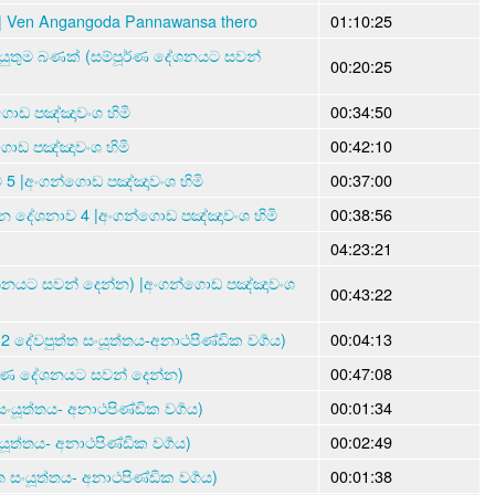
| Ven Angangoda Pannawansa thero
01:10:25
 යුතුම බණක් (සම්පූර්ණ දේශනයට සවන්
00:20:25
ොඩ පඤ්ඤාවංශ හිමි
00:34:50
ගොඩ පඤ්ඤාවංශ හිමි
00:42:10
 5 |අංගන්ගොඩ පඤ්ඤාවංශ හිමි
00:37:00
ඨාන දේශනාව 4 |අංගන්ගොඩ පඤ්ඤාවංශ හිමි
00:38:56
04:23:21
ශනයට සවන් දෙන්න) |අංගන්ගොඩ පඤ්ඤාවංශ
00:43:22
-2 දේවපුත්ත සංයූත්තය-අනාථපිණ්ඩික වර්‍ගය)
00:04:13
ර්ණ දේශනයට සවන් දෙන්න)
00:47:08
 සංයූත්තය- අනාථපිණ්ඩික වර්‍ගය)
00:01:34
ංයූත්තය- අනාථපිණ්ඩික වර්‍ගය)
00:02:49
්ත සංයූත්තය- අනාථපිණ්ඩික වර්‍ගය)
00:01:38