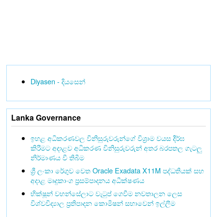
Diyasen - දියසෙන්
Lanka Governance
ඉහළ අධිකරණවල විනිසුරුවරුන්ගේ විශ්‍රාම වයස දීර්ඝ
කිරීමට අදාළව අධිකරණ විනිසුරුවරුන් අතර බරපතල ගැටලු
නිර්මාණය වී තිබීම
ශ්‍රී ලංකා රේගුව වෙත Oracle Exadata X11M පද්ධතියක් සහ
අදාළ මෘදුකාංග ප්‍රසම්පාදනය අධීක්ෂණය
භික්ෂූන් වහන්සේලාට වැටුප් ගෙවීම නවතාලන ලෙස
විශ්වවිද්‍යාල ප්‍රතිපාදන කොමිෂන් සභාවෙන් ඉල්ලීම