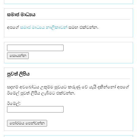
සමාජ මාධ්‍යය
අපගේ
සමාජ මාධ්‍යය නාලිකාවන්
සමඟ එක්වන්න.
පුවත් ලිපිය
සදහම් අවබෝධය උතුම්ම සුවයට කරුණු වේ යැයි දකින්නෝ අපගේ
ඊමේල් පුවත් ලිපිය ලැබීමට එක්වන්න.
ඊමේල්: