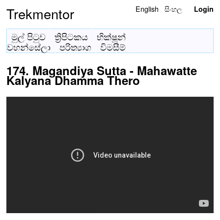
English
සිංහල
Trekmentor
Login
මුල් පිටුව
ත්‍රිපිටකය
භික්ෂූන්
වහන්සේලා
පරිත්‍යාග
විමසීම්
174. Magandiya Sutta - Mahawatte
Kalyana Dhamma Thero