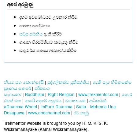
අපේ අරමුණු
දහම් අවබෝධයට උපකාර කිරීම
ශාසන ශෝධනය
සඞ්‌ඝ සමඟිය
ඇති කිරීම
ශාසන චිරස්ථිතියට කටයුතු කිරීම
චතුරාර්ය සත්‍යය අවබෝධ කිරීම
නියම සහ කොන්දේසි
|
පුද්ගලිකත්ව ප්‍රතිපත්තිය
|
හැකි සෑම හිමිකමක්ම
ප්‍රදානය කෙරේ
|
පරිත්‍යාග
සංගායනා
|
Buddhism
|
Right Religion
|
www.trekmentor.com
|
හොර
රහත් මඟ
|
සොරි අදහම් ආශ්‍රමය
|
මහානායක
|
අධිකරණ
aDhamma Wheel
|
imPure Dhamma
|
Sutta - Mehema Una
Desapuwa
|
www.endchannel.com
|
රට හදමු
Trekmentor website is brought to you by H. M. K. S. K.
Wickramanayake (Kamal Wickramanayake).