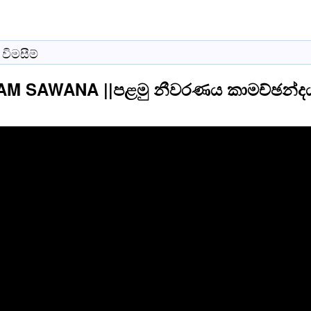
විමසීම්
M SAWANA ||පළමු නීවරණය කාමච්ඡන්දය 