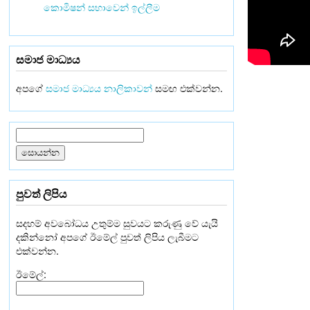
කොමිෂන් සභාවෙන් ඉල්ලීම
සමාජ මාධ්‍යය
අපගේ
සමාජ මාධ්‍යය නාලිකාවන්
සමඟ එක්වන්න.
පුවත් ලිපිය
සදහම් අවබෝධය උතුම්ම සුවයට කරුණු වේ යැයි
දකින්නෝ අපගේ ඊමේල් පුවත් ලිපිය ලැබීමට
එක්වන්න.
ඊමේල්: