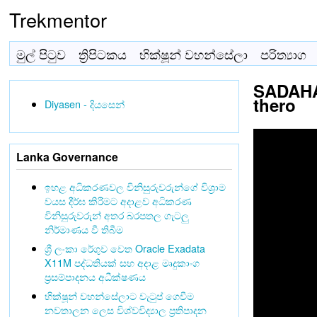
Trekmentor
මුල් පිටුව
ත්‍රිපිටකය
භික්ෂූන් වහන්සේලා
පරිත්‍යාග
SADAHA
thero
Diyasen - දියසෙන්
Lanka Governance
ඉහළ අධිකරණවල විනිසුරුවරුන්ගේ විශ්‍රාම
වයස දීර්ඝ කිරීමට අදාළව අධිකරණ
විනිසුරුවරුන් අතර බරපතල ගැටලු
නිර්මාණය වී තිබීම
ශ්‍රී ලංකා රේගුව වෙත Oracle Exadata
X11M පද්ධතියක් සහ අදාළ මෘදුකාංග
ප්‍රසම්පාදනය අධීක්ෂණය
භික්ෂූන් වහන්සේලාට වැටුප් ගෙවීම
නවතාලන ලෙස විශ්වවිද්‍යාල ප්‍රතිපාදන