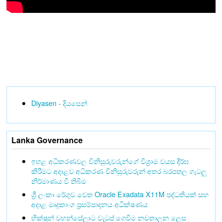
Diyasen - දියසෙන්
Lanka Governance
ඉහළ අධිකරණවල විනිසුරුවරුන්ගේ විශ්‍රාම වයස දීර්ඝ
කිරීමට අදාළව අධිකරණ විනිසුරුවරුන් අතර බරපතල ගැටලු
නිර්මාණය වී තිබීම
ශ්‍රී ලංකා රේගුව වෙත Oracle Exadata X11M පද්ධතියක් සහ
අදාළ මෘදුකාංග ප්‍රසම්පාදනය අධීක්ෂණය
භික්ෂූන් වහන්සේලාට වැටුප් ගෙවීම නවතාලන ලෙස