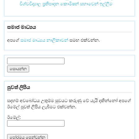
විශ්වවිද්‍යාල ප්‍රතිපාදන කොමිෂන් සභාවෙන් ඉල්ලීම
සමාජ මාධ්‍යය
අපගේ
සමාජ මාධ්‍යය නාලිකාවන්
සමඟ එක්වන්න.
පුවත් ලිපිය
සදහම් අවබෝධය උතුම්ම සුවයට කරුණු වේ යැයි දකින්නෝ අපගේ
ඊමේල් පුවත් ලිපිය ලැබීමට එක්වන්න.
ඊමේල්: