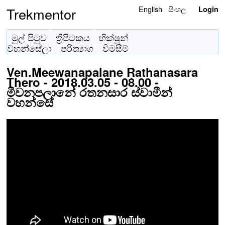
English
සිංහල
Trekmentor
Login
මුල් පිටුව
ත්‍රිපිටකය
භික්ෂූන්
වහන්සේලා
පරිත්‍යාග
විමසීම්
Ven.Meewanapalane Rathanasara
Thero - 2018.03.05 - 08.00 -
මීවනපලානේ රතනසාර ස්වාමීන්
වහන්සේ