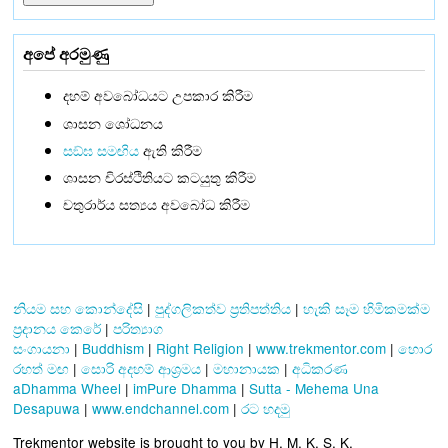
අපේ අරමුණු
දහම් අවබෝධයට උපකාර කිරීම
ශාසන ශෝධනය
සඞ්‌ඝ සමඟිය
ඇති කිරීම
ශාසන චිරස්ථිතියට කටයුතු කිරීම
චතුරාර්ය සත්‍යය අවබෝධ කිරීම
නියම සහ කොන්දේසි
|
පුද්ගලිකත්ව ප්‍රතිපත්තිය
|
හැකි සෑම හිමිකමක්ම
ප්‍රදානය කෙරේ
|
පරිත්‍යාග
සංගායනා
|
Buddhism
|
Right Religion
|
www.trekmentor.com
|
හොර
රහත් මඟ
|
සොරි අදහම් ආශ්‍රමය
|
මහානායක
|
අධිකරණ
aDhamma Wheel
|
imPure Dhamma
|
Sutta - Mehema Una
Desapuwa
|
www.endchannel.com
|
රට හදමු
Trekmentor website is brought to you by H. M. K. S. K.