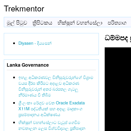
Trekmentor
මුල් පිටුව
ත්‍රිපිටකය
භික්ෂූන් වහන්සේලා
පරිත්‍යාග
ධම්මපද ස
Diyasen - දියසෙන්
Lanka Governance
ඉහළ අධිකරණවල විනිසුරුවරුන්ගේ විශ්‍රාම
වයස දීර්ඝ කිරීමට අදාළව අධිකරණ
විනිසුරුවරුන් අතර බරපතල ගැටලු
නිර්මාණය වී තිබීම
ශ්‍රී ලංකා රේගුව වෙත Oracle Exadata
X11M පද්ධතියක් සහ අදාළ මෘදුකාංග
ප්‍රසම්පාදනය අධීක්ෂණය
භික්ෂූන් වහන්සේලාට වැටුප් ගෙවීම
නවතාලන ලෙස විශ්වවිද්‍යාල ප්‍රතිපාදන