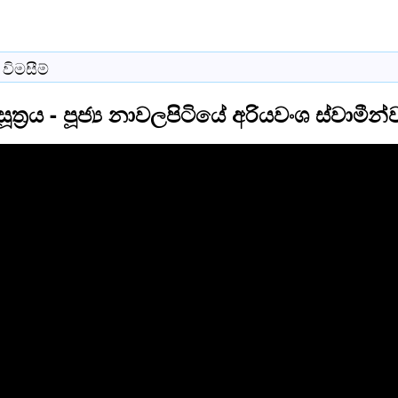
විමසීම්
ූත්‍රය - පූජ්‍ය නාවලපිටියේ අරියවංශ ස්වාමී