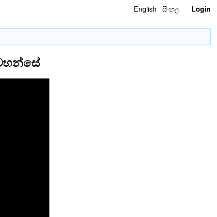
English
සිංහල
Login
න්වහන්සේ