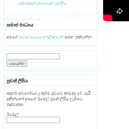
කොමිෂන් සභාවෙන් ඉල්ලීම
සමාජ මාධ්‍යය
අපගේ
සමාජ මාධ්‍යය නාලිකාවන්
සමඟ එක්වන්න.
පුවත් ලිපිය
සදහම් අවබෝධය උතුම්ම සුවයට කරුණු වේ යැයි
දකින්නෝ අපගේ ඊමේල් පුවත් ලිපිය ලැබීමට
එක්වන්න.
ඊමේල්: