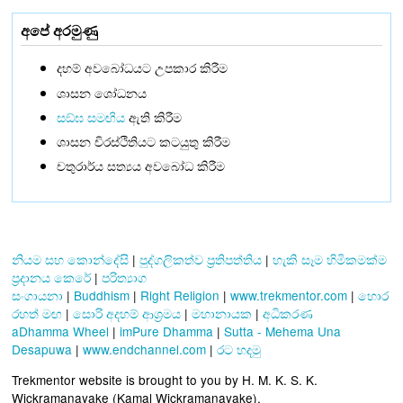
අපේ අරමුණු
දහම් අවබෝධයට උපකාර කිරීම
ශාසන ශෝධනය
සඞ්‌ඝ සමඟිය
ඇති කිරීම
ශාසන චිරස්ථිතියට කටයුතු කිරීම
චතුරාර්ය සත්‍යය අවබෝධ කිරීම
නියම සහ කොන්දේසි
|
පුද්ගලිකත්ව ප්‍රතිපත්තිය
|
හැකි සෑම හිමිකමක්ම
ප්‍රදානය කෙරේ
|
පරිත්‍යාග
සංගායනා
|
Buddhism
|
Right Religion
|
www.trekmentor.com
|
හොර
රහත් මඟ
|
සොරි අදහම් ආශ්‍රමය
|
මහානායක
|
අධිකරණ
aDhamma Wheel
|
imPure Dhamma
|
Sutta - Mehema Una
Desapuwa
|
www.endchannel.com
|
රට හදමු
Trekmentor website is brought to you by H. M. K. S. K.
Wickramanayake (Kamal Wickramanayake).