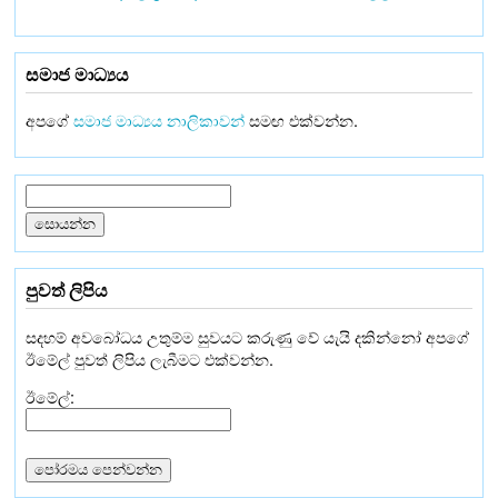
සමාජ මාධ්‍යය
අපගේ
සමාජ මාධ්‍යය නාලිකාවන්
සමඟ එක්වන්න.
පුවත් ලිපිය
සදහම් අවබෝධය උතුම්ම සුවයට කරුණු වේ යැයි දකින්නෝ අපගේ
ඊමේල් පුවත් ලිපිය ලැබීමට එක්වන්න.
ඊමේල්: