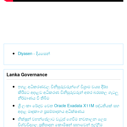
Diyasen - දියසෙන්
Lanka Governance
ඉහළ අධිකරණවල විනිසුරුවරුන්ගේ විශ්‍රාම වයස දීර්ඝ
කිරීමට අදාළව අධිකරණ විනිසුරුවරුන් අතර බරපතල ගැටලු
නිර්මාණය වී තිබීම
ශ්‍රී ලංකා රේගුව වෙත Oracle Exadata X11M පද්ධතියක් සහ
අදාළ මෘදුකාංග ප්‍රසම්පාදනය අධීක්ෂණය
භික්ෂූන් වහන්සේලාට වැටුප් ගෙවීම නවතාලන ලෙස
විශ්වවිද්‍යාල ප්‍රතිපාදන කොමිෂන් සභාවෙන් ඉල්ලීම