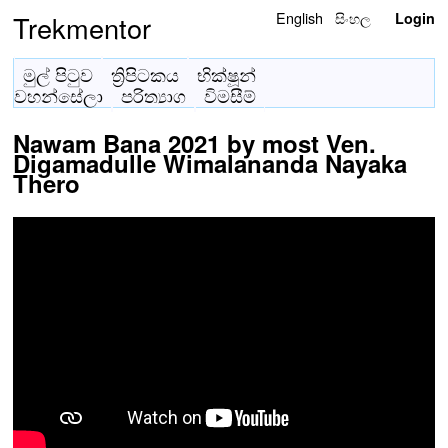
English
සිංහල
Trekmentor
Login
මුල් පිටුව
ත්‍රිපිටකය
භික්ෂූන්
වහන්සේලා
පරිත්‍යාග
විමසීම්
Nawam Bana 2021 by most Ven.
Digamadulle Wimalananda Nayaka
Thero