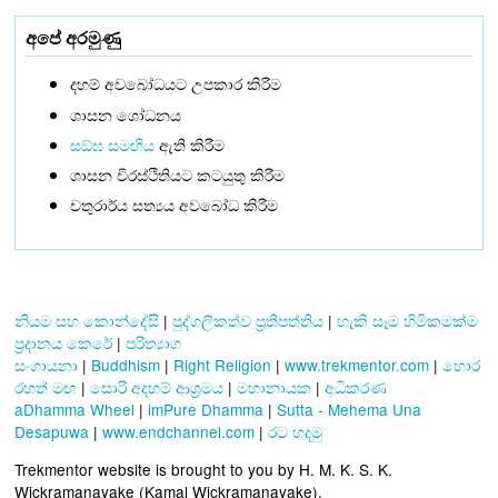
අපේ අරමුණු
දහම් අවබෝධයට උපකාර කිරීම
ශාසන ශෝධනය
සඞ්‌ඝ සමඟිය
ඇති කිරීම
ශාසන චිරස්ථිතියට කටයුතු කිරීම
චතුරාර්ය සත්‍යය අවබෝධ කිරීම
නියම සහ කොන්දේසි
|
පුද්ගලිකත්ව ප්‍රතිපත්තිය
|
හැකි සෑම හිමිකමක්ම
ප්‍රදානය කෙරේ
|
පරිත්‍යාග
සංගායනා
|
Buddhism
|
Right Religion
|
www.trekmentor.com
|
හොර
රහත් මඟ
|
සොරි අදහම් ආශ්‍රමය
|
මහානායක
|
අධිකරණ
aDhamma Wheel
|
imPure Dhamma
|
Sutta - Mehema Una
Desapuwa
|
www.endchannel.com
|
රට හදමු
Trekmentor website is brought to you by H. M. K. S. K.
Wickramanayake (Kamal Wickramanayake).