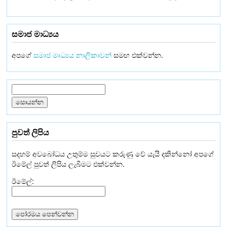
සමාජ මාධ්‍යය
අපගේ
සමාජ මාධ්‍යය නාලිකාවන්
සමඟ එක්වන්න.
පුවත් ලිපිය
සදහම් අවබෝධය උතුම්ම සුවයට කරුණු වේ යැයි දකින්නෝ අපගේ
ඊමේල් පුවත් ලිපිය ලැබීමට එක්වන්න.
ඊමේල්: