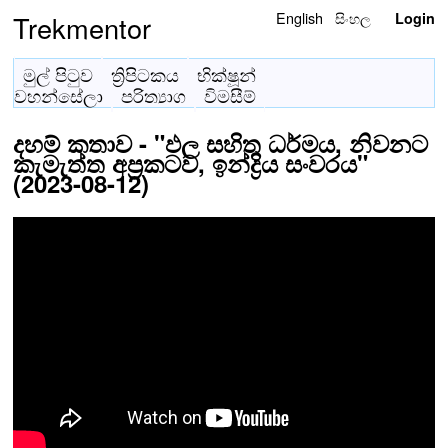
English
සිංහල
Trekmentor
Login
මුල් පිටුව
ත්‍රිපිටකය
භික්ෂූන්
වහන්සේලා
පරිත්‍යාග
විමසීම්
දහම් කතාව - "ඵල සහිත ධර්මය, නිවනට
කැමැත්ත අප්‍රකටව, ඉන්ද්‍රිය සංවරය"
(2023-08-12)