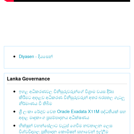
Diyasen - දියසෙන්
Lanka Governance
ඉහළ අධිකරණවල විනිසුරුවරුන්ගේ විශ්‍රාම වයස දීර්ඝ
කිරීමට අදාළව අධිකරණ විනිසුරුවරුන් අතර බරපතල ගැටලු
නිර්මාණය වී තිබීම
ශ්‍රී ලංකා රේගුව වෙත Oracle Exadata X11M පද්ධතියක් සහ
අදාළ මෘදුකාංග ප්‍රසම්පාදනය අධීක්ෂණය
භික්ෂූන් වහන්සේලාට වැටුප් ගෙවීම නවතාලන ලෙස
විශ්වවිද්‍යාල ප්‍රතිපාදන කොමිෂන් සභාවෙන් ඉල්ලීම