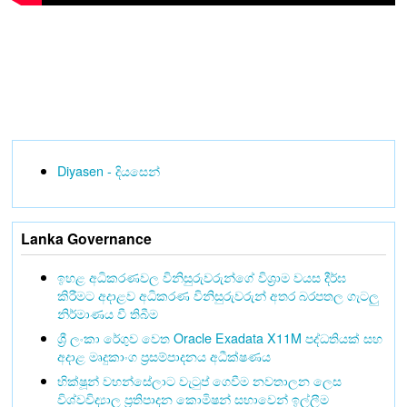
Diyasen - දියසෙන්
Lanka Governance
ඉහළ අධිකරණවල විනිසුරුවරුන්ගේ විශ්‍රාම වයස දීර්ඝ
කිරීමට අදාළව අධිකරණ විනිසුරුවරුන් අතර බරපතල ගැටලු
නිර්මාණය වී තිබීම
ශ්‍රී ලංකා රේගුව වෙත Oracle Exadata X11M පද්ධතියක් සහ
අදාළ මෘදුකාංග ප්‍රසම්පාදනය අධීක්ෂණය
භික්ෂූන් වහන්සේලාට වැටුප් ගෙවීම නවතාලන ලෙස
විශ්වවිද්‍යාල ප්‍රතිපාදන කොමිෂන් සභාවෙන් ඉල්ලීම