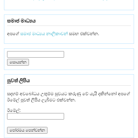
සමාජ මාධ්‍යය
අපගේ
සමාජ මාධ්‍යය නාලිකාවන්
සමඟ එක්වන්න.
පුවත් ලිපිය
සදහම් අවබෝධය උතුම්ම සුවයට කරුණු වේ යැයි දකින්නෝ අපගේ
ඊමේල් පුවත් ලිපිය ලැබීමට එක්වන්න.
ඊමේල්: