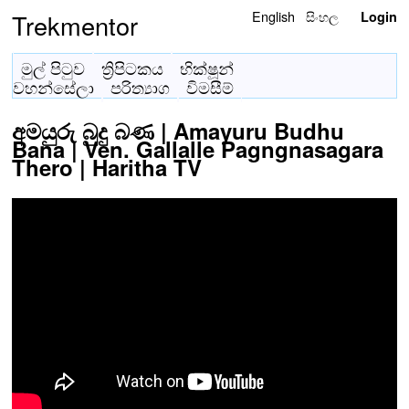
English
සිංහල
Trekmentor
Login
මුල් පිටුව
ත්‍රිපිටකය
භික්ෂූන්
වහන්සේලා
පරිත්‍යාග
විමසීම්
අමයුරු බුදු බණ | Amayuru Budhu
Bana | Ven. Gallalle Pagngnasagara
Thero | Haritha TV