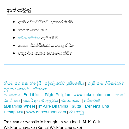
අපේ අරමුණු
දහම් අවබෝධයට උපකාර කිරීම
ශාසන ශෝධනය
සඞ්‌ඝ සමඟිය
ඇති කිරීම
ශාසන චිරස්ථිතියට කටයුතු කිරීම
චතුරාර්ය සත්‍යය අවබෝධ කිරීම
නියම සහ කොන්දේසි
|
පුද්ගලිකත්ව ප්‍රතිපත්තිය
|
හැකි සෑම හිමිකමක්ම
ප්‍රදානය කෙරේ
|
පරිත්‍යාග
සංගායනා
|
Buddhism
|
Right Religion
|
www.trekmentor.com
|
හොර
රහත් මඟ
|
සොරි අදහම් ආශ්‍රමය
|
මහානායක
|
අධිකරණ
aDhamma Wheel
|
imPure Dhamma
|
Sutta - Mehema Una
Desapuwa
|
www.endchannel.com
|
රට හදමු
Trekmentor website is brought to you by H. M. K. S. K.
Wickramanayake (Kamal Wickramanayake).