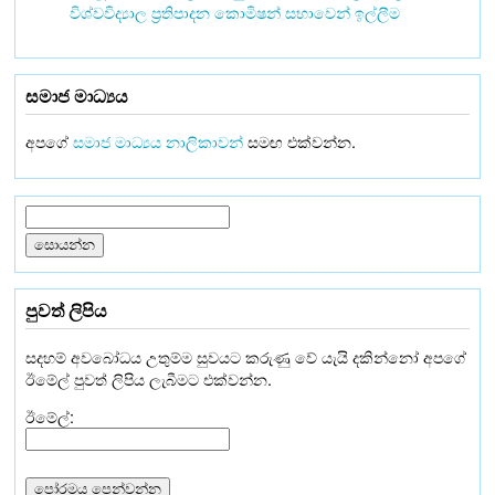
විශ්වවිද්‍යාල ප්‍රතිපාදන කොමිෂන් සභාවෙන් ඉල්ලීම
සමාජ මාධ්‍යය
අපගේ
සමාජ මාධ්‍යය නාලිකාවන්
සමඟ එක්වන්න.
පුවත් ලිපිය
සදහම් අවබෝධය උතුම්ම සුවයට කරුණු වේ යැයි දකින්නෝ අපගේ
ඊමේල් පුවත් ලිපිය ලැබීමට එක්වන්න.
ඊමේල්: