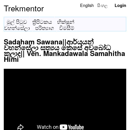
English
සිංහල
Trekmentor
Login
මුල් පිටුව
ත්‍රිපිටකය
භික්ෂූන්
වහන්සේලා
පරිත්‍යාග
විමසීම්
Sadaham Sawana||ආර්යයන්
වහන්සේලා සත්‍යය කෙසේ අවබෝධ
කලාද|| Ven. Mankadawala Samahitha
Himi