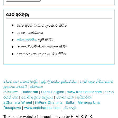
අපේ අරමුණු
දහම් අවබෝධයට උපකාර කිරීම
ශාසන ශෝධනය
සඞ්‌ඝ සමඟිය
ඇති කිරීම
ශාසන චිරස්ථිතියට කටයුතු කිරීම
චතුරාර්ය සත්‍යය අවබෝධ කිරීම
නියම සහ කොන්දේසි
|
පුද්ගලිකත්ව ප්‍රතිපත්තිය
|
හැකි සෑම හිමිකමක්ම
ප්‍රදානය කෙරේ
|
පරිත්‍යාග
සංගායනා
|
Buddhism
|
Right Religion
|
www.trekmentor.com
|
හොර
රහත් මඟ
|
සොරි අදහම් ආශ්‍රමය
|
මහානායක
|
අධිකරණ
aDhamma Wheel
|
imPure Dhamma
|
Sutta - Mehema Una
Desapuwa
|
www.endchannel.com
|
රට හදමු
Trekmentor website is brought to you by H. M. K. S. K.