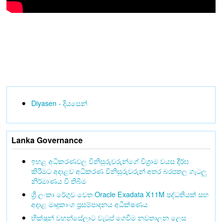
Diyasen - දියසෙන්
Lanka Governance
ඉහළ අධිකරණවල විනිසුරුවරුන්ගේ විශ්‍රාම වයස දීර්ඝ
කිරීමට අදාළව අධිකරණ විනිසුරුවරුන් අතර බරපතල ගැටලු
නිර්මාණය වී තිබීම
ශ්‍රී ලංකා රේගුව වෙත Oracle Exadata X11M පද්ධතියක් සහ
අදාළ මෘදුකාංග ප්‍රසම්පාදනය අධීක්ෂණය
භික්ෂූන් වහන්සේලාට වැටුප් ගෙවීම නවතාලන ලෙස