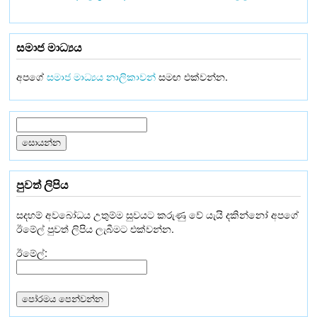
සමාජ මාධ්‍යය
අපගේ
සමාජ මාධ්‍යය නාලිකාවන්
සමඟ එක්වන්න.
පුවත් ලිපිය
සදහම් අවබෝධය උතුම්ම සුවයට කරුණු වේ යැයි දකින්නෝ අපගේ
ඊමේල් පුවත් ලිපිය ලැබීමට එක්වන්න.
ඊමේල්: