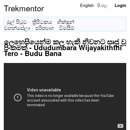
English
සිංහල
Trekmentor
Login
මුල් පිටුව
ත්‍රිපිටකය
භික්ෂූන්
වහන්සේලා
පරිත්‍යාග
විමසීම්
ලෙහෙසියෙන්ම කල හැකි නිවනට සෘජු වූ
පිංකමක් - Ududumbara Wijayakiththi
Tero - Budu Bana