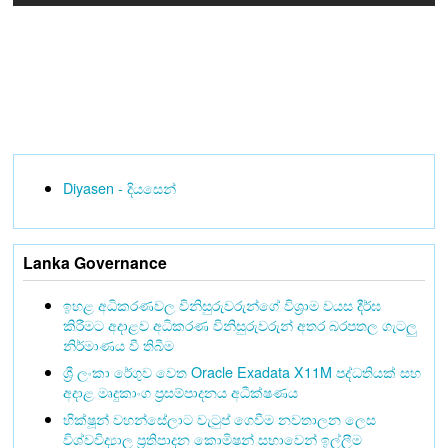
Diyasen - දියසෙන්
Lanka Governance
ඉහළ අධිකරණවල විනිසුරුවරුන්ගේ විශ්‍රාම වයස දීර්ඝ
කිරීමට අදාළව අධිකරණ විනිසුරුවරුන් අතර බරපතල ගැටලු
නිර්මාණය වී තිබීම
ශ්‍රී ලංකා රේගුව වෙත Oracle Exadata X11M පද්ධතියක් සහ
අදාළ මෘදුකාංග ප්‍රසම්පාදනය අධීක්ෂණය
භික්ෂූන් වහන්සේලාට වැටුප් ගෙවීම නවතාලන ලෙස
විශ්වවිද්‍යාල ප්‍රතිපාදන කොමිෂන් සභාවෙන් ඉල්ලීම