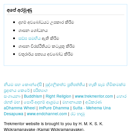
අපේ අරමුණු
දහම් අවබෝධයට උපකාර කිරීම
ශාසන ශෝධනය
සඞ්‌ඝ සමඟිය
ඇති කිරීම
ශාසන චිරස්ථිතියට කටයුතු කිරීම
චතුරාර්ය සත්‍යය අවබෝධ කිරීම
නියම සහ කොන්දේසි
|
පුද්ගලිකත්ව ප්‍රතිපත්තිය
|
හැකි සෑම හිමිකමක්ම
ප්‍රදානය කෙරේ
|
පරිත්‍යාග
සංගායනා
|
Buddhism
|
Right Religion
|
www.trekmentor.com
|
හොර
රහත් මඟ
|
සොරි අදහම් ආශ්‍රමය
|
මහානායක
|
අධිකරණ
aDhamma Wheel
|
imPure Dhamma
|
Sutta - Mehema Una
Desapuwa
|
www.endchannel.com
|
රට හදමු
Trekmentor website is brought to you by H. M. K. S. K.
Wickramanayake (Kamal Wickramanayake).