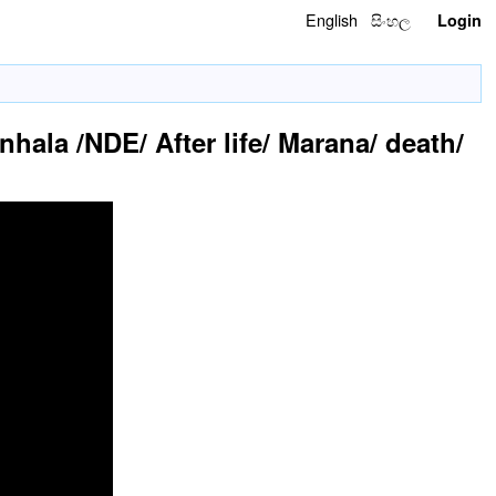
English
සිංහල
Login
hala /NDE/ After life/ Marana/ death/