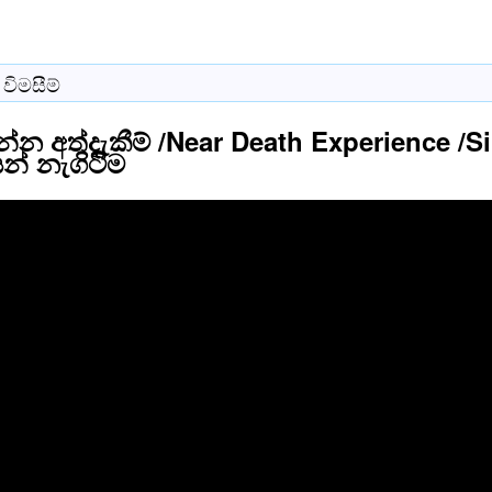
විමසීම්
න අත්දැකීම් /Near Death Experience /Sin
 නැගිටිිම