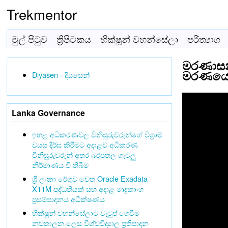
Trekmentor
මුල් පිටුව
ත්‍රිපිටකය
භික්ෂූන් වහන්සේලා
පරිත්‍යාග
මරණාසන්
මරණයෙන්
Diyasen - දියසෙන්
Lanka Governance
ඉහළ අධිකරණවල විනිසුරුවරුන්ගේ විශ්‍රාම
වයස දීර්ඝ කිරීමට අදාළව අධිකරණ
විනිසුරුවරුන් අතර බරපතල ගැටලු
නිර්මාණය වී තිබීම
ශ්‍රී ලංකා රේගුව වෙත Oracle Exadata
X11M පද්ධතියක් සහ අදාළ මෘදුකාංග
ප්‍රසම්පාදනය අධීක්ෂණය
භික්ෂූන් වහන්සේලාට වැටුප් ගෙවීම
නවතාලන ලෙස විශ්වවිද්‍යාල ප්‍රතිපාදන