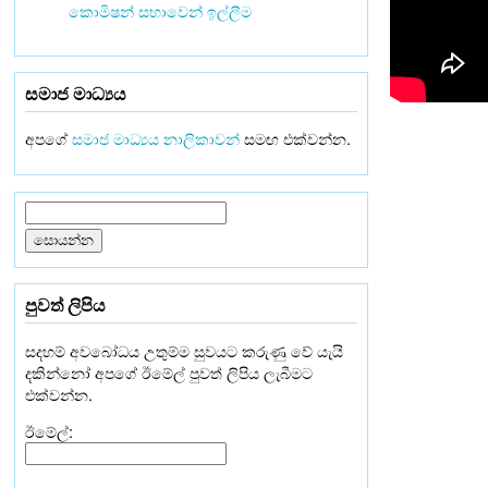
කොමිෂන් සභාවෙන් ඉල්ලීම
සමාජ මාධ්‍යය
අපගේ
සමාජ මාධ්‍යය නාලිකාවන්
සමඟ එක්වන්න.
පුවත් ලිපිය
සදහම් අවබෝධය උතුම්ම සුවයට කරුණු වේ යැයි
දකින්නෝ අපගේ ඊමේල් පුවත් ලිපිය ලැබීමට
එක්වන්න.
ඊමේල්: