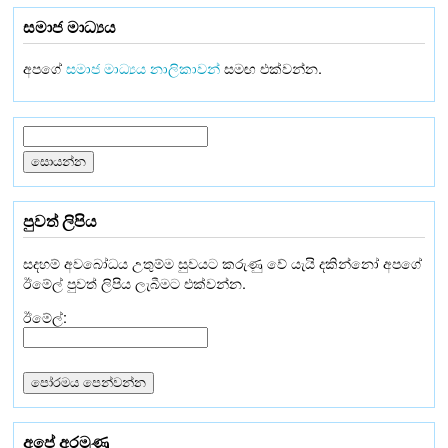
සමාජ මාධ්‍යය
අපගේ
සමාජ මාධ්‍යය නාලිකාවන්
සමඟ එක්වන්න.
පුවත් ලිපිය
සදහම් අවබෝධය උතුම්ම සුවයට කරුණු වේ යැයි දකින්නෝ අපගේ
ඊමේල් පුවත් ලිපිය ලැබීමට එක්වන්න.
ඊමේල්:
අපේ අරමුණු