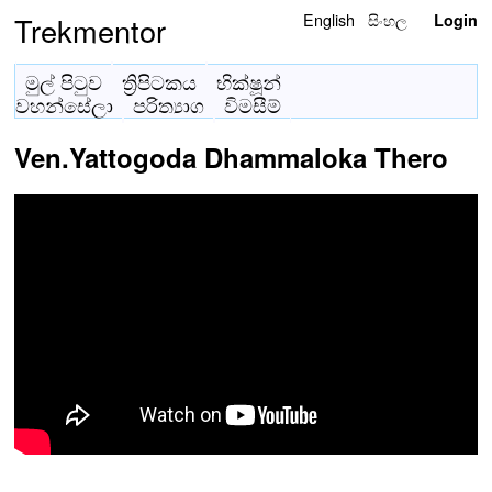
English
සිංහල
Trekmentor
Login
මුල් පිටුව
ත්‍රිපිටකය
භික්ෂූන්
වහන්සේලා
පරිත්‍යාග
විමසීම්
Ven.Yattogoda Dhammaloka Thero