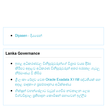
Diyasen - දියසෙන්
Lanka Governance
ඉහළ අධිකරණවල විනිසුරුවරුන්ගේ විශ්‍රාම වයස දීර්ඝ
කිරීමට අදාළව අධිකරණ විනිසුරුවරුන් අතර බරපතල ගැටලු
නිර්මාණය වී තිබීම
ශ්‍රී ලංකා රේගුව වෙත Oracle Exadata X11M පද්ධතියක් සහ
අදාළ මෘදුකාංග ප්‍රසම්පාදනය අධීක්ෂණය
භික්ෂූන් වහන්සේලාට වැටුප් ගෙවීම නවතාලන ලෙස
විශ්වවිද්‍යාල ප්‍රතිපාදන කොමිෂන් සභාවෙන් ඉල්ලීම