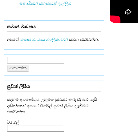
කොමිෂන් සභාවෙන් ඉල්ලීම
සමාජ මාධ්‍යය
අපගේ
සමාජ මාධ්‍යය නාලිකාවන්
සමඟ එක්වන්න.
පුවත් ලිපිය
සදහම් අවබෝධය උතුම්ම සුවයට කරුණු වේ යැයි
දකින්නෝ අපගේ ඊමේල් පුවත් ලිපිය ලැබීමට
එක්වන්න.
ඊමේල්: