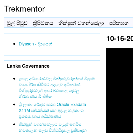
Trekmentor
මුල් පිටුව
ත්‍රිපිටකය
භික්ෂූන් වහන්සේලා
පරිත්‍යාග
10-16-2
Diyasen - දියසෙන්
Lanka Governance
ඉහළ අධිකරණවල විනිසුරුවරුන්ගේ විශ්‍රාම
වයස දීර්ඝ කිරීමට අදාළව අධිකරණ
විනිසුරුවරුන් අතර බරපතල ගැටලු
නිර්මාණය වී තිබීම
ශ්‍රී ලංකා රේගුව වෙත Oracle Exadata
X11M පද්ධතියක් සහ අදාළ මෘදුකාංග
ප්‍රසම්පාදනය අධීක්ෂණය
භික්ෂූන් වහන්සේලාට වැටුප් ගෙවීම
නවතාලන ලෙස විශ්වවිද්‍යාල ප්‍රතිපාදන