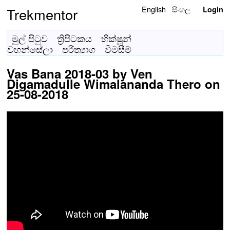
English
සිංහල
Trekmentor
Login
මුල් පිටුව
ත්‍රිපිටකය
භික්ෂූන්
වහන්සේලා
පරිත්‍යාග
විමසීම්
Vas Bana 2018-03 by Ven
Digamadulle Wimalananda Thero on
25-08-2018