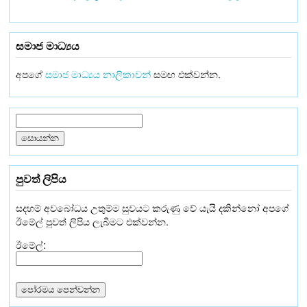
සමාජ මාධ්‍යය
අපගේ
සමාජ මාධ්‍යය නාලිකාවන්
සමඟ එක්වන්න.
පුවත් ලිපිය
සදහම් අවබෝධය උතුම්ම සුවයට කරුණු වේ යැයි දකින්නෝ අපගේ
ඊමේල් පුවත් ලිපිය ලැබීමට එක්වන්න.
ඊමේල්: