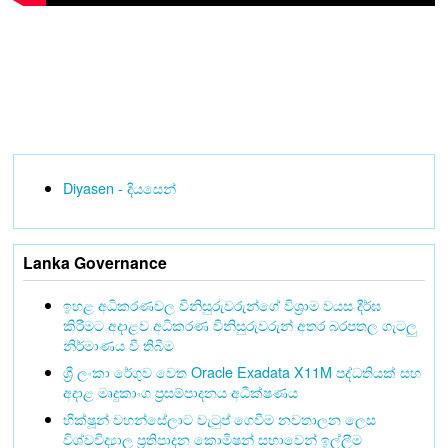
Diyasen - දියසෙන්
Lanka Governance
ඉහළ අධිකරණවල විනිසුරුවරුන්ගේ විශ්‍රාම වයස දීර්ඝ
කිරීමට අදාළව අධිකරණ විනිසුරුවරුන් අතර බරපතල ගැටලු
නිර්මාණය වී තිබීම
ශ්‍රී ලංකා රේගුව වෙත Oracle Exadata X11M පද්ධතියක් සහ
අදාළ මෘදුකාංග ප්‍රසම්පාදනය අධීක්ෂණය
භික්ෂූන් වහන්සේලාට වැටුප් ගෙවීම නවතාලන ලෙස
විශ්වවිද්‍යාල ප්‍රතිපාදන කොමිෂන් සභාවෙන් ඉල්ලීම