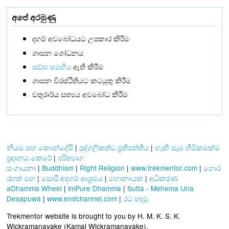
අපේ අරමුණු
දහම් අවබෝධයට උපකාර කිරීම
ශාසන ශෝධනය
සඞ්‌ඝ සමඟිය
ඇති කිරීම
ශාසන චිරස්ථිතියට කටයුතු කිරීම
චතුරාර්ය සත්‍යය අවබෝධ කිරීම
නියම සහ කොන්දේසි
|
පුද්ගලිකත්ව ප්‍රතිපත්තිය
|
හැකි සෑම හිමිකමක්ම
ප්‍රදානය කෙරේ
|
පරිත්‍යාග
සංගායනා
|
Buddhism
|
Right Religion
|
www.trekmentor.com
|
හොර
රහත් මඟ
|
සොරි අදහම් ආශ්‍රමය
|
මහානායක
|
අධිකරණ
aDhamma Wheel
|
imPure Dhamma
|
Sutta - Mehema Una
Desapuwa
|
www.endchannel.com
|
රට හදමු
Trekmentor website is brought to you by H. M. K. S. K.
Wickramanayake (Kamal Wickramanayake).