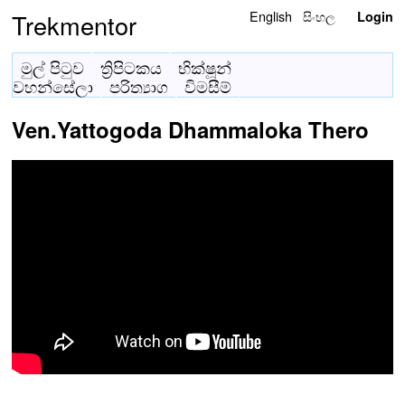
English
සිංහල
Trekmentor
Login
මුල් පිටුව
ත්‍රිපිටකය
භික්ෂූන්
වහන්සේලා
පරිත්‍යාග
විමසීම්
Ven.Yattogoda Dhammaloka Thero