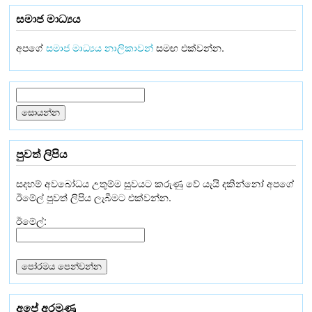
සමාජ මාධ්‍යය
අපගේ
සමාජ මාධ්‍යය නාලිකාවන්
සමඟ එක්වන්න.
පුවත් ලිපිය
සදහම් අවබෝධය උතුම්ම සුවයට කරුණු වේ යැයි දකින්නෝ අපගේ
ඊමේල් පුවත් ලිපිය ලැබීමට එක්වන්න.
ඊමේල්:
අපේ අරමුණු