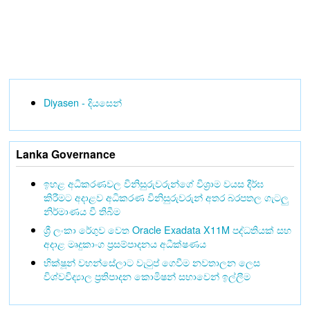
Diyasen - දියසෙන්
Lanka Governance
ඉහළ අධිකරණවල විනිසුරුවරුන්ගේ විශ්‍රාම වයස දීර්ඝ
කිරීමට අදාළව අධිකරණ විනිසුරුවරුන් අතර බරපතල ගැටලු
නිර්මාණය වී තිබීම
ශ්‍රී ලංකා රේගුව වෙත Oracle Exadata X11M පද්ධතියක් සහ
අදාළ මෘදුකාංග ප්‍රසම්පාදනය අධීක්ෂණය
භික්ෂූන් වහන්සේලාට වැටුප් ගෙවීම නවතාලන ලෙස
විශ්වවිද්‍යාල ප්‍රතිපාදන කොමිෂන් සභාවෙන් ඉල්ලීම