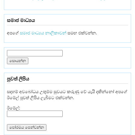
සමාජ මාධ්‍යය
අපගේ
සමාජ මාධ්‍යය නාලිකාවන්
සමඟ එක්වන්න.
පුවත් ලිපිය
සදහම් අවබෝධය උතුම්ම සුවයට කරුණු වේ යැයි දකින්නෝ අපගේ
ඊමේල් පුවත් ලිපිය ලැබීමට එක්වන්න.
ඊමේල්: