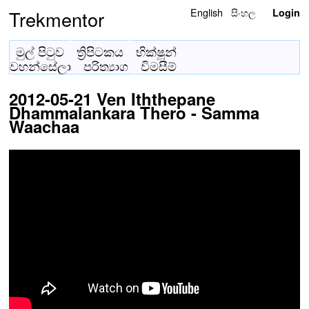
English
සිංහල
Trekmentor
Login
මුල් පිටුව
ත්‍රිපිටකය
භික්ෂූන්
වහන්සේලා
පරිත්‍යාග
විමසීම්
2012-05-21 Ven Iththepane
Dhammalankara Thero - Samma
Waachaa