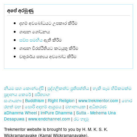
අපේ අරමුණු
දහම් අවබෝධයට උපකාර කිරීම
ශාසන ශෝධනය
සඞ්‌ඝ සමඟිය
ඇති කිරීම
ශාසන චිරස්ථිතියට කටයුතු කිරීම
චතුරාර්ය සත්‍යය අවබෝධ කිරීම
නියම සහ කොන්දේසි
|
පුද්ගලිකත්ව ප්‍රතිපත්තිය
|
හැකි සෑම හිමිකමක්ම
ප්‍රදානය කෙරේ
|
පරිත්‍යාග
සංගායනා
|
Buddhism
|
Right Religion
|
www.trekmentor.com
|
හොර
රහත් මඟ
|
සොරි අදහම් ආශ්‍රමය
|
මහානායක
|
අධිකරණ
aDhamma Wheel
|
imPure Dhamma
|
Sutta - Mehema Una
Desapuwa
|
www.endchannel.com
|
රට හදමු
Trekmentor website is brought to you by H. M. K. S. K.
Wickramanayake (Kamal Wickramanayake).