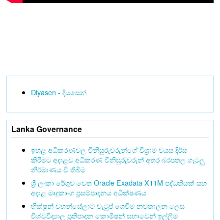
Diyasen - දියසෙන්
Lanka Governance
ඉහළ අධිකරණවල විනිසුරුවරුන්ගේ විශ්‍රාම වයස දීර්ඝ
කිරීමට අදාළව අධිකරණ විනිසුරුවරුන් අතර බරපතල ගැටලු
නිර්මාණය වී තිබීම
ශ්‍රී ලංකා රේගුව වෙත Oracle Exadata X11M පද්ධතියක් සහ
අදාළ මෘදුකාංග ප්‍රසම්පාදනය අධීක්ෂණය
භික්ෂූන් වහන්සේලාට වැටුප් ගෙවීම නවතාලන ලෙස
විශ්වවිද්‍යාල ප්‍රතිපාදන කොමිෂන් සභාවෙන් ඉල්ලීම