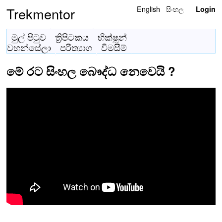
English
සිංහල
Trekmentor
Login
මුල් පිටුව
ත්‍රිපිටකය
භික්ෂූන්
වහන්සේලා
පරිත්‍යාග
විමසීම්
මේ රට සිංහල බෞද්ධ නෙවෙයි ?