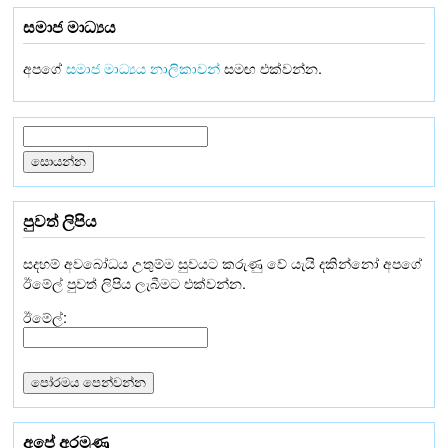
සමාජ මාධ්‍යය
අපගේ
සමාජ මාධ්‍යය නාලිකාවන්
සමඟ එක්වන්න.
පුවත් ලිපිය
සදහම් අවබෝධය උතුම්ම සුවයට කරුණු වේ යැයි දකින්නෝ අපගේ
ඊමේල් පුවත් ලිපිය ලැබීමට එක්වන්න.
ඊමේල්:
අපේ අරමුණු