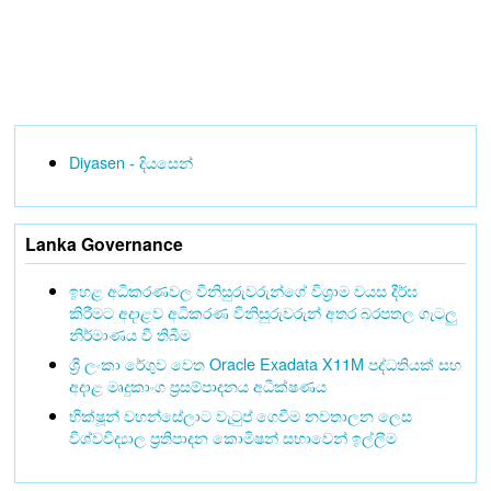
Diyasen - දියසෙන්
Lanka Governance
ඉහළ අධිකරණවල විනිසුරුවරුන්ගේ විශ්‍රාම වයස දීර්ඝ
කිරීමට අදාළව අධිකරණ විනිසුරුවරුන් අතර බරපතල ගැටලු
නිර්මාණය වී තිබීම
ශ්‍රී ලංකා රේගුව වෙත Oracle Exadata X11M පද්ධතියක් සහ
අදාළ මෘදුකාංග ප්‍රසම්පාදනය අධීක්ෂණය
භික්ෂූන් වහන්සේලාට වැටුප් ගෙවීම නවතාලන ලෙස
විශ්වවිද්‍යාල ප්‍රතිපාදන කොමිෂන් සභාවෙන් ඉල්ලීම