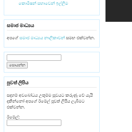
කොමිෂන් සභාවෙන් ඉල්ලීම
සමාජ මාධ්‍යය
අපගේ
සමාජ මාධ්‍යය නාලිකාවන්
සමඟ එක්වන්න.
පුවත් ලිපිය
සදහම් අවබෝධය උතුම්ම සුවයට කරුණු වේ යැයි
දකින්නෝ අපගේ ඊමේල් පුවත් ලිපිය ලැබීමට
එක්වන්න.
ඊමේල්: