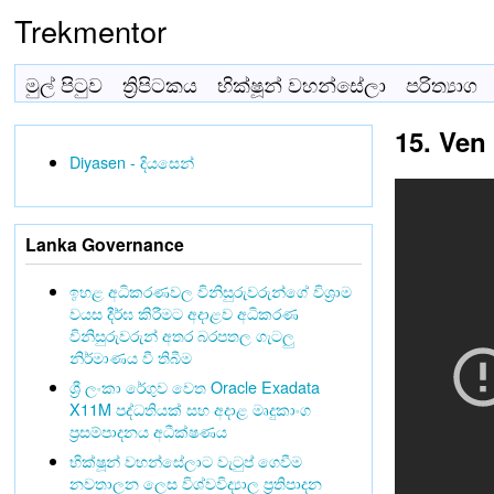
Trekmentor
මුල් පිටුව
ත්‍රිපිටකය
භික්ෂූන් වහන්සේලා
පරිත්‍යාග
15. Ven
Diyasen - දියසෙන්
Lanka Governance
ඉහළ අධිකරණවල විනිසුරුවරුන්ගේ විශ්‍රාම
වයස දීර්ඝ කිරීමට අදාළව අධිකරණ
විනිසුරුවරුන් අතර බරපතල ගැටලු
නිර්මාණය වී තිබීම
ශ්‍රී ලංකා රේගුව වෙත Oracle Exadata
X11M පද්ධතියක් සහ අදාළ මෘදුකාංග
ප්‍රසම්පාදනය අධීක්ෂණය
භික්ෂූන් වහන්සේලාට වැටුප් ගෙවීම
නවතාලන ලෙස විශ්වවිද්‍යාල ප්‍රතිපාදන