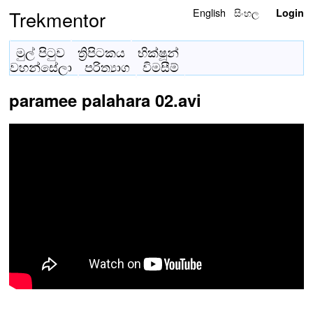
English
සිංහල
Trekmentor
Login
මුල් පිටුව
ත්‍රිපිටකය
භික්ෂූන්
වහන්සේලා
පරිත්‍යාග
විමසීම්
paramee palahara 02.avi