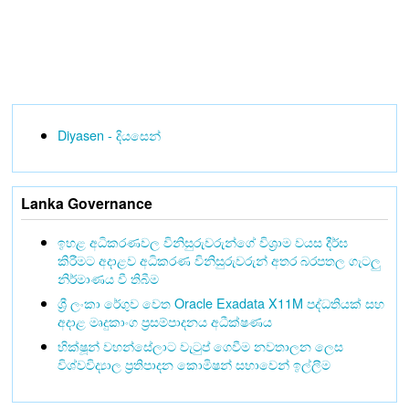
Diyasen - දියසෙන්
Lanka Governance
ඉහළ අධිකරණවල විනිසුරුවරුන්ගේ විශ්‍රාම වයස දීර්ඝ
කිරීමට අදාළව අධිකරණ විනිසුරුවරුන් අතර බරපතල ගැටලු
නිර්මාණය වී තිබීම
ශ්‍රී ලංකා රේගුව වෙත Oracle Exadata X11M පද්ධතියක් සහ
අදාළ මෘදුකාංග ප්‍රසම්පාදනය අධීක්ෂණය
භික්ෂූන් වහන්සේලාට වැටුප් ගෙවීම නවතාලන ලෙස
විශ්වවිද්‍යාල ප්‍රතිපාදන කොමිෂන් සභාවෙන් ඉල්ලීම