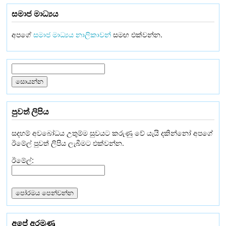
සමාජ මාධ්‍යය
අපගේ
සමාජ මාධ්‍යය නාලිකාවන්
සමඟ එක්වන්න.
පුවත් ලිපිය
සදහම් අවබෝධය උතුම්ම සුවයට කරුණු වේ යැයි දකින්නෝ අපගේ
ඊමේල් පුවත් ලිපිය ලැබීමට එක්වන්න.
ඊමේල්:
අපේ අරමුණු