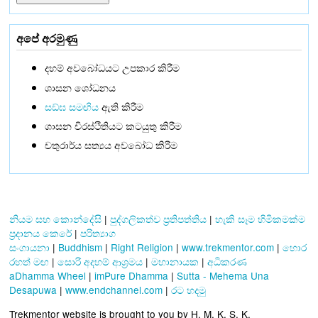
අපේ අරමුණු
දහම් අවබෝධයට උපකාර කිරීම
ශාසන ශෝධනය
සඞ්‌ඝ සමඟිය
ඇති කිරීම
ශාසන චිරස්ථිතියට කටයුතු කිරීම
චතුරාර්ය සත්‍යය අවබෝධ කිරීම
නියම සහ කොන්දේසි
|
පුද්ගලිකත්ව ප්‍රතිපත්තිය
|
හැකි සෑම හිමිකමක්ම
ප්‍රදානය කෙරේ
|
පරිත්‍යාග
සංගායනා
|
Buddhism
|
Right Religion
|
www.trekmentor.com
|
හොර
රහත් මඟ
|
සොරි අදහම් ආශ්‍රමය
|
මහානායක
|
අධිකරණ
aDhamma Wheel
|
imPure Dhamma
|
Sutta - Mehema Una
Desapuwa
|
www.endchannel.com
|
රට හදමු
Trekmentor website is brought to you by H. M. K. S. K.