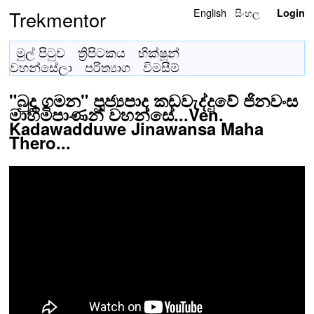
English
සිංහල
Trekmentor
Login
මුල් පිටුව
ත්‍රිපිටකය
භික්ෂූන්
වහන්සේලා
පරිත්‍යාග
විමසීම්
"බුදු ගමන" පූජ්‍යපාද කඩවැද්දුවේ ජිනවංස
මාහිමිපාණන් වහන්සේ...Ven.
Kadawadduwe Jinawansa Maha
Thero...