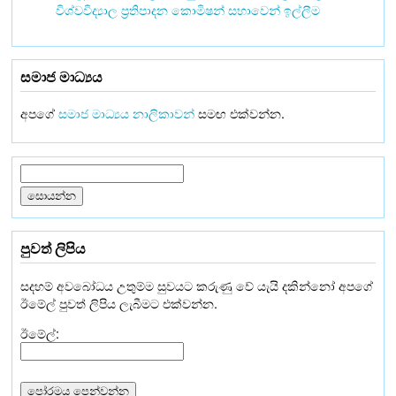
විශ්වවිද්‍යාල ප්‍රතිපාදන කොමිෂන් සභාවෙන් ඉල්ලීම
සමාජ මාධ්‍යය
අපගේ
සමාජ මාධ්‍යය නාලිකාවන්
සමඟ එක්වන්න.
පුවත් ලිපිය
සදහම් අවබෝධය උතුම්ම සුවයට කරුණු වේ යැයි දකින්නෝ අපගේ
ඊමේල් පුවත් ලිපිය ලැබීමට එක්වන්න.
ඊමේල්: