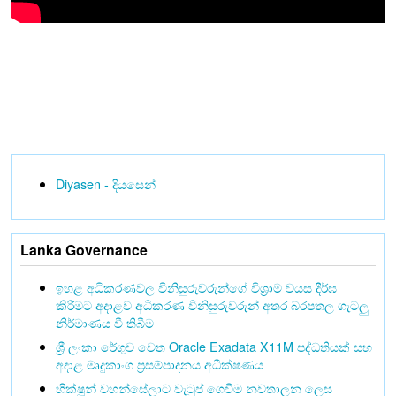
Diyasen - දියසෙන්
Lanka Governance
ඉහළ අධිකරණවල විනිසුරුවරුන්ගේ විශ්‍රාම වයස දීර්ඝ
කිරීමට අදාළව අධිකරණ විනිසුරුවරුන් අතර බරපතල ගැටලු
නිර්මාණය වී තිබීම
ශ්‍රී ලංකා රේගුව වෙත Oracle Exadata X11M පද්ධතියක් සහ
අදාළ මෘදුකාංග ප්‍රසම්පාදනය අධීක්ෂණය
භික්ෂූන් වහන්සේලාට වැටුප් ගෙවීම නවතාලන ලෙස