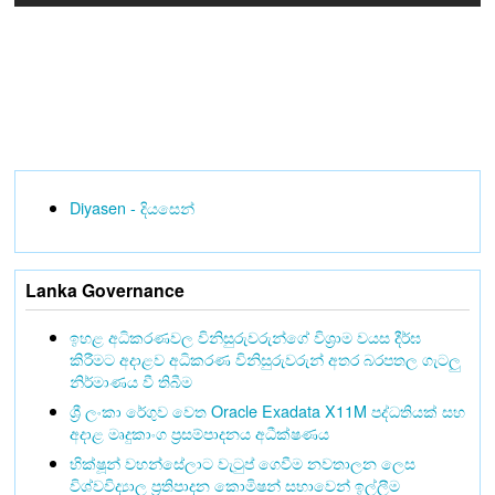
Diyasen - දියසෙන්
Lanka Governance
ඉහළ අධිකරණවල විනිසුරුවරුන්ගේ විශ්‍රාම වයස දීර්ඝ
කිරීමට අදාළව අධිකරණ විනිසුරුවරුන් අතර බරපතල ගැටලු
නිර්මාණය වී තිබීම
ශ්‍රී ලංකා රේගුව වෙත Oracle Exadata X11M පද්ධතියක් සහ
අදාළ මෘදුකාංග ප්‍රසම්පාදනය අධීක්ෂණය
භික්ෂූන් වහන්සේලාට වැටුප් ගෙවීම නවතාලන ලෙස
විශ්වවිද්‍යාල ප්‍රතිපාදන කොමිෂන් සභාවෙන් ඉල්ලීම