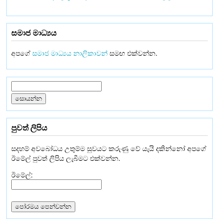
සමාජ මාධ්‍යය
අපගේ
සමාජ මාධ්‍යය නාලිකාවන්
සමඟ එක්වන්න.
පුවත් ලිපිය
සදහම් අවබෝධය උතුම්ම සුවයට කරුණු වේ යැයි දකින්නෝ අපගේ
ඊමේල් පුවත් ලිපිය ලැබීමට එක්වන්න.
ඊමේල්: