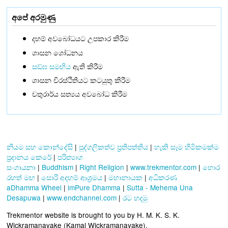
අපේ අරමුණු
දහම් අවබෝධයට උපකාර කිරීම
ශාසන ශෝධනය
සඞ්‌ඝ සමඟිය
ඇති කිරීම
ශාසන චිරස්ථිතියට කටයුතු කිරීම
චතුරාර්ය සත්‍යය අවබෝධ කිරීම
නියම සහ කොන්දේසි
|
පුද්ගලිකත්ව ප්‍රතිපත්තිය
|
හැකි සෑම හිමිකමක්ම
ප්‍රදානය කෙරේ
|
පරිත්‍යාග
සංගායනා
|
Buddhism
|
Right Religion
|
www.trekmentor.com
|
හොර
රහත් මඟ
|
සොරි අදහම් ආශ්‍රමය
|
මහානායක
|
අධිකරණ
aDhamma Wheel
|
imPure Dhamma
|
Sutta - Mehema Una
Desapuwa
|
www.endchannel.com
|
රට හදමු
Trekmentor website is brought to you by H. M. K. S. K.
Wickramanayake (Kamal Wickramanayake).