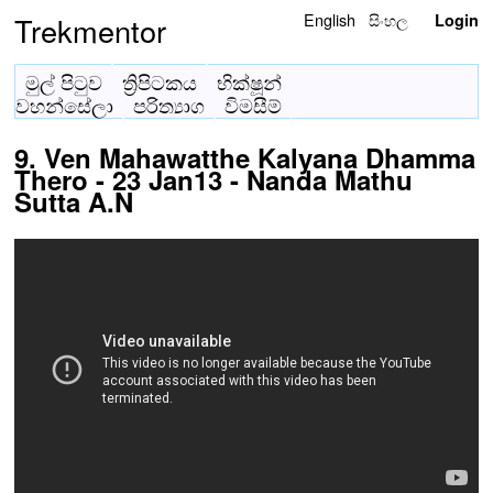
English
සිංහල
Trekmentor
Login
මුල් පිටුව
ත්‍රිපිටකය
භික්ෂූන්
වහන්සේලා
පරිත්‍යාග
විමසීම්
9. Ven Mahawatthe Kalyana Dhamma
Thero - 23 Jan13 - Nanda Mathu
Sutta A.N