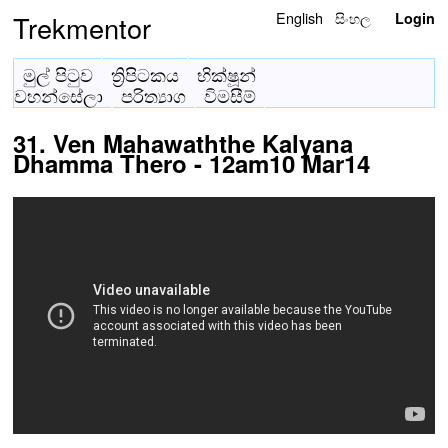
English
සිංහල
Trekmentor
Login
මුල් පිටුව
ත්‍රිපිටකය
භික්ෂූන්
වහන්සේලා
පරිත්‍යාග
විමසීම්
31. Ven Mahawaththe Kalyana
Dhamma Thero - 12am10 Mar14