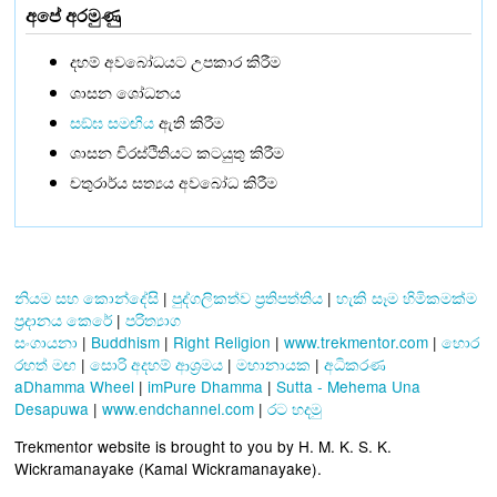
අපේ අරමුණු
දහම් අවබෝධයට උපකාර කිරීම
ශාසන ශෝධනය
සඞ්‌ඝ සමඟිය
ඇති කිරීම
ශාසන චිරස්ථිතියට කටයුතු කිරීම
චතුරාර්ය සත්‍යය අවබෝධ කිරීම
නියම සහ කොන්දේසි
|
පුද්ගලිකත්ව ප්‍රතිපත්තිය
|
හැකි සෑම හිමිකමක්ම
ප්‍රදානය කෙරේ
|
පරිත්‍යාග
සංගායනා
|
Buddhism
|
Right Religion
|
www.trekmentor.com
|
හොර
රහත් මඟ
|
සොරි අදහම් ආශ්‍රමය
|
මහානායක
|
අධිකරණ
aDhamma Wheel
|
imPure Dhamma
|
Sutta - Mehema Una
Desapuwa
|
www.endchannel.com
|
රට හදමු
Trekmentor website is brought to you by H. M. K. S. K.
Wickramanayake (Kamal Wickramanayake).