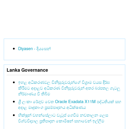
Diyasen - දියසෙන්
Lanka Governance
ඉහළ අධිකරණවල විනිසුරුවරුන්ගේ විශ්‍රාම වයස දීර්ඝ
කිරීමට අදාළව අධිකරණ විනිසුරුවරුන් අතර බරපතල ගැටලු
නිර්මාණය වී තිබීම
ශ්‍රී ලංකා රේගුව වෙත Oracle Exadata X11M පද්ධතියක් සහ
අදාළ මෘදුකාංග ප්‍රසම්පාදනය අධීක්ෂණය
භික්ෂූන් වහන්සේලාට වැටුප් ගෙවීම නවතාලන ලෙස
විශ්වවිද්‍යාල ප්‍රතිපාදන කොමිෂන් සභාවෙන් ඉල්ලීම