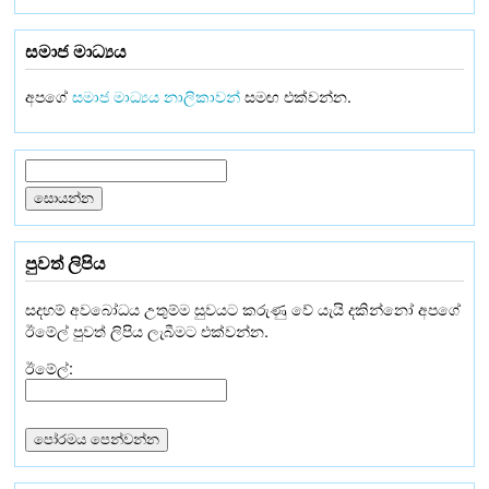
සමාජ මාධ්‍යය
අපගේ
සමාජ මාධ්‍යය නාලිකාවන්
සමඟ එක්වන්න.
පුවත් ලිපිය
සදහම් අවබෝධය උතුම්ම සුවයට කරුණු වේ යැයි දකින්නෝ අපගේ
ඊමේල් පුවත් ලිපිය ලැබීමට එක්වන්න.
ඊමේල්: