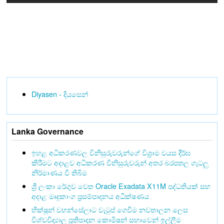
Diyasen - දියසෙන්
Lanka Governance
ඉහළ අධිකරණවල විනිසුරුවරුන්ගේ විශ්‍රාම වයස දීර්ඝ
කිරීමට අදාළව අධිකරණ විනිසුරුවරුන් අතර බරපතල ගැටලු
නිර්මාණය වී තිබීම
ශ්‍රී ලංකා රේගුව වෙත Oracle Exadata X11M පද්ධතියක් සහ
අදාළ මෘදුකාංග ප්‍රසම්පාදනය අධීක්ෂණය
භික්ෂූන් වහන්සේලාට වැටුප් ගෙවීම නවතාලන ලෙස
විශ්වවිද්‍යාල ප්‍රතිපාදන කොමිෂන් සභාවෙන් ඉල්ලීම