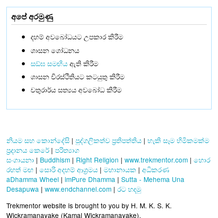
අපේ අරමුණු
දහම් අවබෝධයට උපකාර කිරීම
ශාසන ශෝධනය
සඞ්‌ඝ සමඟිය
ඇති කිරීම
ශාසන චිරස්ථිතියට කටයුතු කිරීම
චතුරාර්ය සත්‍යය අවබෝධ කිරීම
නියම සහ කොන්දේසි
|
පුද්ගලිකත්ව ප්‍රතිපත්තිය
|
හැකි සෑම හිමිකමක්ම
ප්‍රදානය කෙරේ
|
පරිත්‍යාග
සංගායනා
|
Buddhism
|
Right Religion
|
www.trekmentor.com
|
හොර
රහත් මඟ
|
සොරි අදහම් ආශ්‍රමය
|
මහානායක
|
අධිකරණ
aDhamma Wheel
|
imPure Dhamma
|
Sutta - Mehema Una
Desapuwa
|
www.endchannel.com
|
රට හදමු
Trekmentor website is brought to you by H. M. K. S. K.
Wickramanayake (Kamal Wickramanayake).