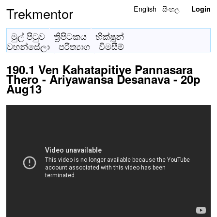
English
සිංහල
Trekmentor
Login
මුල් පිටුව
ත්‍රිපිටකය
භික්ෂූන්
වහන්සේලා
පරිත්‍යාග
විමසීම්
190.1 Ven Kahatapitiye Pannasara
Thero - Ariyawansa Desanava - 20p
Aug13