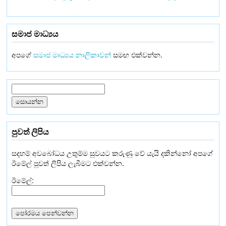
සමාජ මාධ්‍යය
අපගේ
සමාජ මාධ්‍යය නාලිකාවන්
සමඟ එක්වන්න.
පුවත් ලිපිය
සදහම් අවබෝධය උතුම්ම සුවයට කරුණු වේ යැයි දකින්නෝ අපගේ
ඊමේල් පුවත් ලිපිය ලැබීමට එක්වන්න.
ඊමේල්: