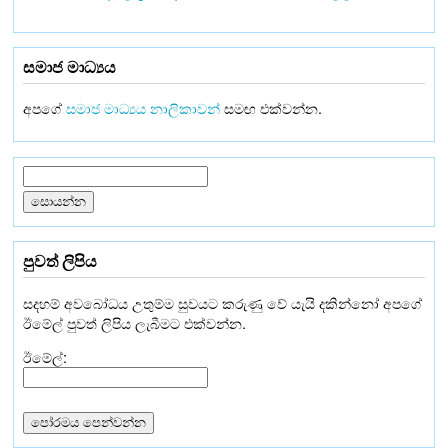
සමාජ මාධ්‍යය
අපගේ
සමාජ මාධ්‍යය නාලිකාවන්
සමඟ එක්වන්න.
පුවත් ලිපිය
සදහම් අවබෝධය උතුම්ම සුවයට කරුණු වේ යැයි දකින්නෝ අපගේ
ඊමේල් පුවත් ලිපිය ලැබීමට එක්වන්න.
ඊමේල්: