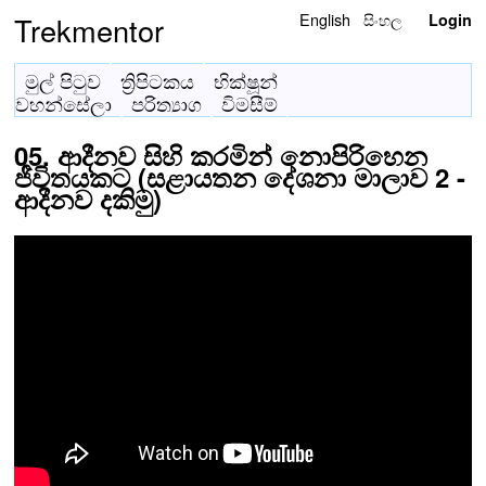
English
සිංහල
Trekmentor
Login
මුල් පිටුව
ත්‍රිපිටකය
භික්ෂූන්
වහන්සේලා
පරිත්‍යාග
විමසීම්
05. ආදීනව සිහි කරමින් නොපිරිහෙන
ජීවිතයකට (සළායතන දේශනා මාලාව 2 -
ආදීනව දකිමු)