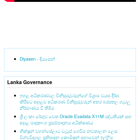
Diyasen - දියසෙන්
Lanka Governance
ඉහළ අධිකරණවල විනිසුරුවරුන්ගේ විශ්‍රාම වයස දීර්ඝ
කිරීමට අදාළව අධිකරණ විනිසුරුවරුන් අතර බරපතල ගැටලු
නිර්මාණය වී තිබීම
ශ්‍රී ලංකා රේගුව වෙත Oracle Exadata X11M පද්ධතියක් සහ
අදාළ මෘදුකාංග ප්‍රසම්පාදනය අධීක්ෂණය
භික්ෂූන් වහන්සේලාට වැටුප් ගෙවීම නවතාලන ලෙස
විශ්වවිද්‍යාල ප්‍රතිපාදන කොමිෂන් සභාවෙන් ඉල්ලීම