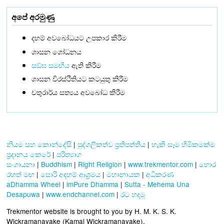
අපේ අරමුණු
දහම් අවබෝධයට උපකාර කිරීම
ශාසන ශෝධනය
සඞ්‌ඝ සමඟිය
ඇති කිරීම
ශාසන චිරස්ථිතියට කටයුතු කිරීම
චතුරාර්ය සත්‍යය අවබෝධ කිරීම
නියම සහ කොන්දේසි
|
පුද්ගලිකත්ව ප්‍රතිපත්තිය
|
හැකි සෑම හිමිකමක්ම
ප්‍රදානය කෙරේ
|
පරිත්‍යාග
සංගායනා
|
Buddhism
|
Right Religion
|
www.trekmentor.com
|
හොර
රහත් මඟ
|
සොරි අදහම් ආශ්‍රමය
|
මහානායක
|
අධිකරණ
aDhamma Wheel
|
imPure Dhamma
|
Sutta - Mehema Una
Desapuwa
|
www.endchannel.com
|
රට හදමු
Trekmentor website is brought to you by H. M. K. S. K.
Wickramanayake (Kamal Wickramanayake).