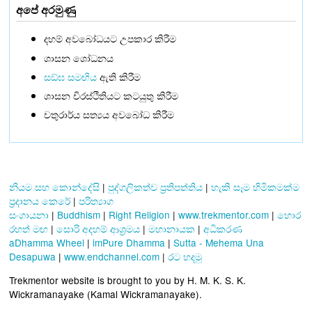
අපේ අරමුණු
දහම් අවබෝධයට උපකාර කිරීම
ශාසන ශෝධනය
සඞ්‌ඝ සමඟිය
ඇති කිරීම
ශාසන චිරස්ථිතියට කටයුතු කිරීම
චතුරාර්ය සත්‍යය අවබෝධ කිරීම
නියම සහ කොන්දේසි
|
පුද්ගලිකත්ව ප්‍රතිපත්තිය
|
හැකි සෑම හිමිකමක්ම
ප්‍රදානය කෙරේ
|
පරිත්‍යාග
සංගායනා
|
Buddhism
|
Right Religion
|
www.trekmentor.com
|
හොර
රහත් මඟ
|
සොරි අදහම් ආශ්‍රමය
|
මහානායක
|
අධිකරණ
aDhamma Wheel
|
imPure Dhamma
|
Sutta - Mehema Una
Desapuwa
|
www.endchannel.com
|
රට හදමු
Trekmentor website is brought to you by H. M. K. S. K.
Wickramanayake (Kamal Wickramanayake).