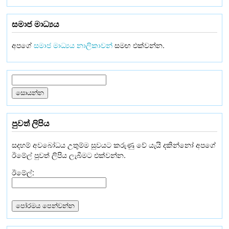
සමාජ මාධ්‍යය
අපගේ
සමාජ මාධ්‍යය නාලිකාවන්
සමඟ එක්වන්න.
පුවත් ලිපිය
සදහම් අවබෝධය උතුම්ම සුවයට කරුණු වේ යැයි දකින්නෝ අපගේ
ඊමේල් පුවත් ලිපිය ලැබීමට එක්වන්න.
ඊමේල්: