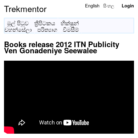
English
සිංහල
Trekmentor
Login
මුල් පිටුව
ත්‍රිපිටකය
භික්ෂූන්
වහන්සේලා
පරිත්‍යාග
විමසීම්
Books release 2012 ITN Publicity
Ven Gonadeniye Seewalee