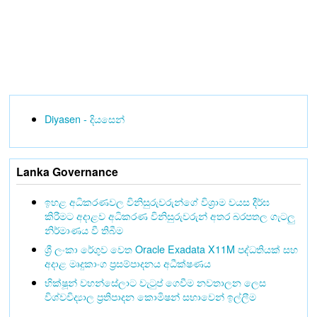
Diyasen - දියසෙන්
Lanka Governance
ඉහළ අධිකරණවල විනිසුරුවරුන්ගේ විශ්‍රාම වයස දීර්ඝ
කිරීමට අදාළව අධිකරණ විනිසුරුවරුන් අතර බරපතල ගැටලු
නිර්මාණය වී තිබීම
ශ්‍රී ලංකා රේගුව වෙත Oracle Exadata X11M පද්ධතියක් සහ
අදාළ මෘදුකාංග ප්‍රසම්පාදනය අධීක්ෂණය
භික්ෂූන් වහන්සේලාට වැටුප් ගෙවීම නවතාලන ලෙස
විශ්වවිද්‍යාල ප්‍රතිපාදන කොමිෂන් සභාවෙන් ඉල්ලීම