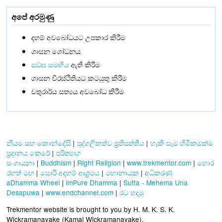
අපේ අරමුණු
දහම් අවබෝධයට උපකාර කිරීම
ශාසන ශෝධනය
සඞ්‌ඝ සමඟිය
ඇති කිරීම
ශාසන චිරස්ථිතියට කටයුතු කිරීම
චතුරාර්ය සත්‍යය අවබෝධ කිරීම
නියම සහ කොන්දේසි
|
පුද්ගලිකත්ව ප්‍රතිපත්තිය
|
හැකි සෑම හිමිකමක්ම
ප්‍රදානය කෙරේ
|
පරිත්‍යාග
සංගායනා
|
Buddhism
|
Right Religion
|
www.trekmentor.com
|
හොර
රහත් මඟ
|
සොරි අදහම් ආශ්‍රමය
|
මහානායක
|
අධිකරණ
aDhamma Wheel
|
imPure Dhamma
|
Sutta - Mehema Una
Desapuwa
|
www.endchannel.com
|
රට හදමු
Trekmentor website is brought to you by H. M. K. S. K.
Wickramanayake (Kamal Wickramanayake).