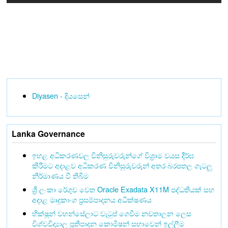
Diyasen - දියසෙන්
Lanka Governance
ඉහළ අධිකරණවල විනිසුරුවරුන්ගේ විශ්‍රාම වයස දීර්ඝ
කිරීමට අදාළව අධිකරණ විනිසුරුවරුන් අතර බරපතල ගැටලු
නිර්මාණය වී තිබීම
ශ්‍රී ලංකා රේගුව වෙත Oracle Exadata X11M පද්ධතියක් සහ
අදාළ මෘදුකාංග ප්‍රසම්පාදනය අධීක්ෂණය
භික්ෂූන් වහන්සේලාට වැටුප් ගෙවීම නවතාලන ලෙස
විශ්වවිද්‍යාල ප්‍රතිපාදන කොමිෂන් සභාවෙන් ඉල්ලීම