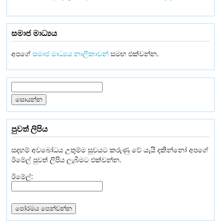
සමාජ මාධ්‍යය
අපගේ
සමාජ මාධ්‍යය නාලිකාවන්
සමඟ එක්වන්න.
පුවත් ලිපිය
සදහම් අවබෝධය උතුම්ම සුවයට කරුණු වේ යැයි දකින්නෝ අපගේ
ඊමේල් පුවත් ලිපිය ලැබීමට එක්වන්න.
ඊමේල්: