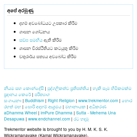
අපේ අරමුණු
දහම් අවබෝධයට උපකාර කිරීම
ශාසන ශෝධනය
සඞ්‌ඝ සමඟිය
ඇති කිරීම
ශාසන චිරස්ථිතියට කටයුතු කිරීම
චතුරාර්ය සත්‍යය අවබෝධ කිරීම
නියම සහ කොන්දේසි
|
පුද්ගලිකත්ව ප්‍රතිපත්තිය
|
හැකි සෑම හිමිකමක්ම
ප්‍රදානය කෙරේ
|
පරිත්‍යාග
සංගායනා
|
Buddhism
|
Right Religion
|
www.trekmentor.com
|
හොර
රහත් මඟ
|
සොරි අදහම් ආශ්‍රමය
|
මහානායක
|
අධිකරණ
aDhamma Wheel
|
imPure Dhamma
|
Sutta - Mehema Una
Desapuwa
|
www.endchannel.com
|
රට හදමු
Trekmentor website is brought to you by H. M. K. S. K.
Wickramanayake (Kamal Wickramanayake).