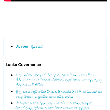
Diyasen - දියසෙන්
Lanka Governance
ඉහළ අධිකරණවල විනිසුරුවරුන්ගේ විශ්‍රාම වයස දීර්ඝ
කිරීමට අදාළව අධිකරණ විනිසුරුවරුන් අතර බරපතල ගැටලු
නිර්මාණය වී තිබීම
ශ්‍රී ලංකා රේගුව වෙත Oracle Exadata X11M පද්ධතියක් සහ
අදාළ මෘදුකාංග ප්‍රසම්පාදනය අධීක්ෂණය
භික්ෂූන් වහන්සේලාට වැටුප් ගෙවීම නවතාලන ලෙස
විශ්වවිද්‍යාල ප්‍රතිපාදන කොමිෂන් සභාවෙන් ඉල්ලීම