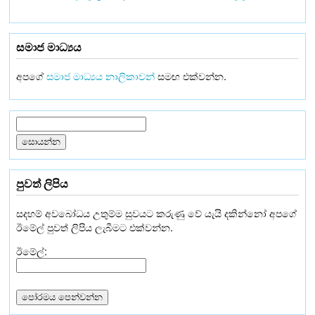
සමාජ මාධ්‍යය
අපගේ
සමාජ මාධ්‍යය නාලිකාවන්
සමඟ එක්වන්න.
පුවත් ලිපිය
සදහම් අවබෝධය උතුම්ම සුවයට කරුණු වේ යැයි දකින්නෝ අපගේ
ඊමේල් පුවත් ලිපිය ලැබීමට එක්වන්න.
ඊමේල්: