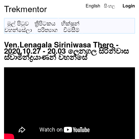
English
සිංහල
Trekmentor
Login
මුල් පිටුව
ත්‍රිපිටකය
භික්ෂූන්
වහන්සේලා
පරිත්‍යාග
විමසීම්
Ven.Lenagala Siriniwasa Thero -
2020.10.27 - 20.03 ලෙනගල සිරිනිවාස
ස්වාමීන්ද්‍රයාණන් වහන්සේ