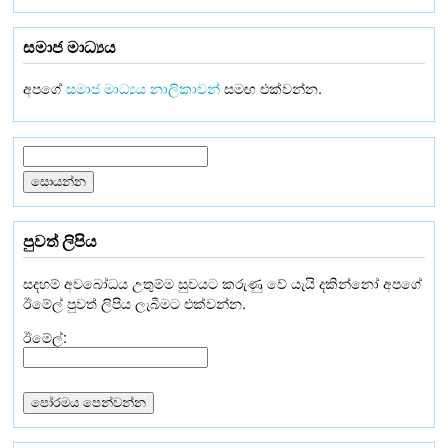
සමාජ මාධ්‍යය
අපගේ
සමාජ මාධ්‍යය නාලිකාවන්
සමඟ එක්වන්න.
පුවත් ලිපිය
සදහම් අවබෝධය උතුම්ම සුවයට කරුණු වේ යැයි දකින්නෝ අපගේ
ඊමේල් පුවත් ලිපිය ලැබීමට එක්වන්න.
ඊමේල්: