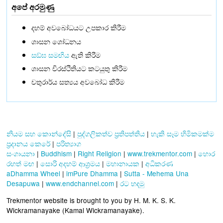
අපේ අරමුණු
දහම් අවබෝධයට උපකාර කිරීම
ශාසන ශෝධනය
සඞ්‌ඝ සමඟිය
ඇති කිරීම
ශාසන චිරස්ථිතියට කටයුතු කිරීම
චතුරාර්ය සත්‍යය අවබෝධ කිරීම
නියම සහ කොන්දේසි
|
පුද්ගලිකත්ව ප්‍රතිපත්තිය
|
හැකි සෑම හිමිකමක්ම
ප්‍රදානය කෙරේ
|
පරිත්‍යාග
සංගායනා
|
Buddhism
|
Right Religion
|
www.trekmentor.com
|
හොර
රහත් මඟ
|
සොරි අදහම් ආශ්‍රමය
|
මහානායක
|
අධිකරණ
aDhamma Wheel
|
imPure Dhamma
|
Sutta - Mehema Una
Desapuwa
|
www.endchannel.com
|
රට හදමු
Trekmentor website is brought to you by H. M. K. S. K.
Wickramanayake (Kamal Wickramanayake).