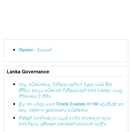
Diyasen - දියසෙන්
Lanka Governance
ඉහළ අධිකරණවල විනිසුරුවරුන්ගේ විශ්‍රාම වයස දීර්ඝ
කිරීමට අදාළව අධිකරණ විනිසුරුවරුන් අතර බරපතල ගැටලු
නිර්මාණය වී තිබීම
ශ්‍රී ලංකා රේගුව වෙත Oracle Exadata X11M පද්ධතියක් සහ
අදාළ මෘදුකාංග ප්‍රසම්පාදනය අධීක්ෂණය
භික්ෂූන් වහන්සේලාට වැටුප් ගෙවීම නවතාලන ලෙස
විශ්වවිද්‍යාල ප්‍රතිපාදන කොමිෂන් සභාවෙන් ඉල්ලීම