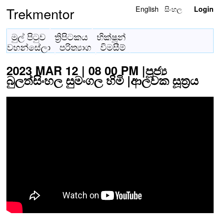
English
සිංහල
Trekmentor
Login
මුල් පිටුව
ත්‍රිපිටකය
භික්ෂූන්
වහන්සේලා
පරිත්‍යාග
විමසීම්
2023 MAR 12 | 08 00 PM |පූජ්‍ය
බුලත්සිංහල සුමංගල හිමි |ආලවක සූත්‍රය