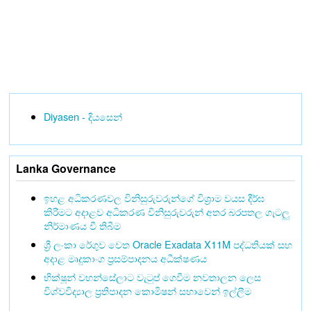
Diyasen - දියසෙන්
Lanka Governance
ඉහළ අධිකරණවල විනිසුරුවරුන්ගේ විශ්‍රාම වයස දීර්ඝ
කිරීමට අදාළව අධිකරණ විනිසුරුවරුන් අතර බරපතල ගැටලු
නිර්මාණය වී තිබීම
ශ්‍රී ලංකා රේගුව වෙත Oracle Exadata X11M පද්ධතියක් සහ
අදාළ මෘදුකාංග ප්‍රසම්පාදනය අධීක්ෂණය
භික්ෂූන් වහන්සේලාට වැටුප් ගෙවීම නවතාලන ලෙස
විශ්වවිද්‍යාල ප්‍රතිපාදන කොමිෂන් සභාවෙන් ඉල්ලීම