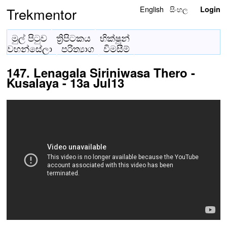
English
සිංහල
Trekmentor
Login
මුල් පිටුව
ත්‍රිපිටකය
භික්ෂූන්
වහන්සේලා
පරිත්‍යාග
විමසීම්
147. Lenagala Siriniwasa Thero -
Kusalaya - 13a Jul13