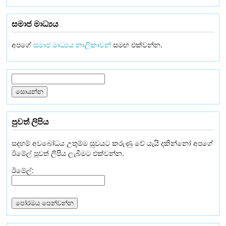
සමාජ මාධ්‍යය
අපගේ
සමාජ මාධ්‍යය නාලිකාවන්
සමඟ එක්වන්න.
පුවත් ලිපිය
සදහම් අවබෝධය උතුම්ම සුවයට කරුණු වේ යැයි දකින්නෝ අපගේ
ඊමේල් පුවත් ලිපිය ලැබීමට එක්වන්න.
ඊමේල්: