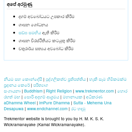
අපේ අරමුණු
දහම් අවබෝධයට උපකාර කිරීම
ශාසන ශෝධනය
සඞ්‌ඝ සමඟිය
ඇති කිරීම
ශාසන චිරස්ථිතියට කටයුතු කිරීම
චතුරාර්ය සත්‍යය අවබෝධ කිරීම
නියම සහ කොන්දේසි
|
පුද්ගලිකත්ව ප්‍රතිපත්තිය
|
හැකි සෑම හිමිකමක්ම
ප්‍රදානය කෙරේ
|
පරිත්‍යාග
සංගායනා
|
Buddhism
|
Right Religion
|
www.trekmentor.com
|
හොර
රහත් මඟ
|
සොරි අදහම් ආශ්‍රමය
|
මහානායක
|
අධිකරණ
aDhamma Wheel
|
imPure Dhamma
|
Sutta - Mehema Una
Desapuwa
|
www.endchannel.com
|
රට හදමු
Trekmentor website is brought to you by H. M. K. S. K.
Wickramanayake (Kamal Wickramanayake).