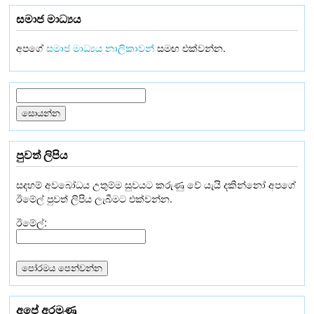
සමාජ මාධ්‍යය
අපගේ
සමාජ මාධ්‍යය නාලිකාවන්
සමඟ එක්වන්න.
පුවත් ලිපිය
සදහම් අවබෝධය උතුම්ම සුවයට කරුණු වේ යැයි දකින්නෝ අපගේ
ඊමේල් පුවත් ලිපිය ලැබීමට එක්වන්න.
ඊමේල්:
අපේ අරමුණු