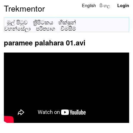
English
සිංහල
Trekmentor
Login
මුල් පිටුව
ත්‍රිපිටකය
භික්ෂූන්
වහන්සේලා
පරිත්‍යාග
විමසීම්
paramee palahara 01.avi