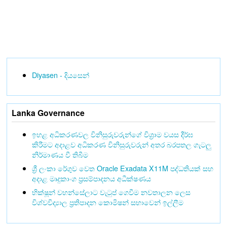
Diyasen - දියසෙන්
Lanka Governance
ඉහළ අධිකරණවල විනිසුරුවරුන්ගේ විශ්‍රාම වයස දීර්ඝ
කිරීමට අදාළව අධිකරණ විනිසුරුවරුන් අතර බරපතල ගැටලු
නිර්මාණය වී තිබීම
ශ්‍රී ලංකා රේගුව වෙත Oracle Exadata X11M පද්ධතියක් සහ
අදාළ මෘදුකාංග ප්‍රසම්පාදනය අධීක්ෂණය
භික්ෂූන් වහන්සේලාට වැටුප් ගෙවීම නවතාලන ලෙස
විශ්වවිද්‍යාල ප්‍රතිපාදන කොමිෂන් සභාවෙන් ඉල්ලීම